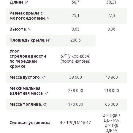
Длина
, м
58,7
58,21
Размах крыла с
25,1
27,3
мотогондолами
, м
Высота
, м
8,65
8,36
Площадь крыла
, м²
290,6
Угол
стреловидности
57° (у корня)54°
по передней
(после излома)
кромке
Масса пустого
, кг
59 600
78 860
Максимальная
238 000
118 000
взлётная масса
, кг
Масса топлива
, кг
170 000
66 000
2 × ТРДФ
ВД-7МА
Силовая установка
4 × ТРДД М16-17
2 × ТРД
ВД-7А