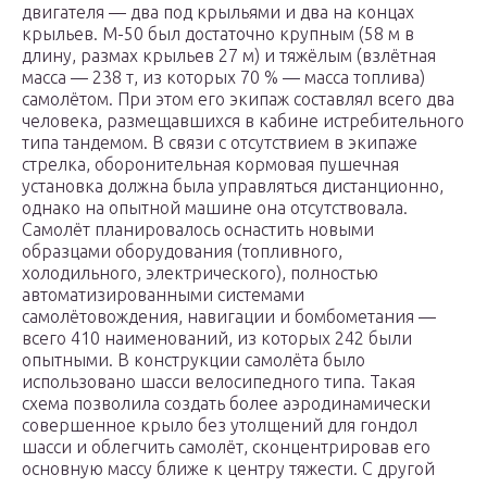
двигателя — два под крыльями и два на концах
крыльев. М-50 был достаточно крупным (58 м в
длину, размах крыльев 27 м) и тяжёлым (взлётная
масса — 238 т, из которых 70 % — масса топлива)
самолётом. При этом его экипаж составлял всего два
человека, размещавшихся в кабине истребительного
типа тандемом. В связи с отсутствием в экипаже
стрелка, оборонительная кормовая пушечная
установка должна была управляться дистанционно,
однако на опытной машине она отсутствовала.
Самолёт планировалось оснастить новыми
образцами оборудования (топливного,
холодильного, электрического), полностью
автоматизированными системами
самолётовождения, навигации и бомбометания —
всего 410 наименований, из которых 242 были
опытными. В конструкции самолёта было
использовано шасси велосипедного типа. Такая
схема позволила создать более аэродинамически
совершенное крыло без утолщений для гондол
шасси и облегчить самолёт, сконцентрировав его
основную массу ближе к центру тяжести. С другой