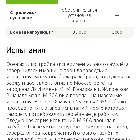
оборонительная
Стрелково-
установкав
—
пушечное
хвосте
Боевая нагрузка
, кг
30 000
5000
Испытания
Осенью г. постройка экспериментального самолёта
завершилась и машина прошла заводские
испытания. Затем она была разобрана, погружена на
баржу и доставлена вниз по Москве-реке на
аэродром ЛИИ имени М. М. Громова в г. Жуковском.
В начале мая г. М-50А был передан на наземные
испытания. Всего с 28 мая по 15 июня 1959 г. было
проведено пять этапов испытаний, после которых
самолёту потребовались серьёзные доработки.
Следующая серия испытаний М-50А прошла в
октябре. После четырёх рулёжек самолёт, наконец,
совершил кратковременный отрыв от взлётно-
посадочной полосы, продемонстрировав готовность