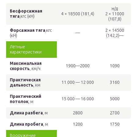
н/д
Бесфорсажная
4 × 18500 (181,4)
2 × 11000
тяга
,кгс (кН)
(107,8)
Форсажная тяга
,кгс
2 × 14500
—
(кН)
(142,2)—
Лётные
характеристики
Максимальная
1900—2000
1090
скорость
, км/ч
Практическая
11 000 — 12 000
3160
дальность
, км
Практический
15 000 — 16 000
5000
потолок
, м
Длина разбега
, м
2800
2700
Длина пробега
, м
1200
1750
Вооружение