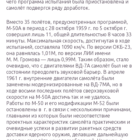
чего программа испытаний была приостановлена и
самолёт подвергся ряду доработок.
Вместо 35 полётов, предусмотренных программой,
М-50А в период с 28 октября 1959 г. по 5 октября г.
совершил лишь 11, общей длительностью 8 часов 33
минуты. Максимальная скорость, достигнутая в ходе
испытаний, составляла 1090 км/ч. По версии ОКБ-23,
она равнялась 1,01М, по версии ЛИИ имени
М. М. Громова — лишь 0,99М. Таким образом, стало
очевидно, что с двигателями ВД-7А самолёт был не в
состоянии преодолеть звуковой барьер. В апреле
1961 г. внутренние двигатели самолёта были
заменены модернизированные на ВД-7МА, но в
ходе восьми последних полётов сверхзвуковой
скорости на М-50А достичь так и не удалось.
Работы по М-50 и его модификации М-52 были
остановлены в г. в связи с несколькими причинами,
главными из которых были несоответствие
проектных характеристик самолёта практическим и
очевидные успехи в развитии ракетных средств
доставки ядерного оружия, делавшие дальнейшую