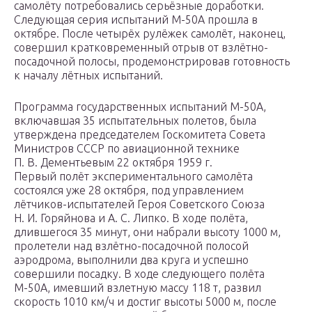
самолёту потребовались серьёзные доработки.
Следующая серия испытаний М-50А прошла в
октябре. После четырёх рулёжек самолёт, наконец,
совершил кратковременный отрыв от взлётно-
посадочной полосы, продемонстрировав готовность
к началу лётных испытаний.
Программа государственных испытаний М-50А,
включавшая 35 испытательных полетов, была
утверждена председателем Госкомитета Совета
Министров СССР по авиационной технике
П. В. Дементьевым 22 октября 1959 г.
Первый полёт экспериментального самолёта
состоялся уже 28 октября, под управлением
лётчиков-испытателей Героя Советского Союза
Н. И. Горяйнова и А. С. Липко. В ходе полёта,
длившегося 35 минут, они набрали высоту 1000 м,
пролетели над взлётно-посадочной полосой
аэродрома, выполнили два круга и успешно
совершили посадку. В ходе следующего полёта
М-50А, имевший взлетную массу 118 т, развил
скорость 1010 км/ч и достиг высоты 5000 м, после