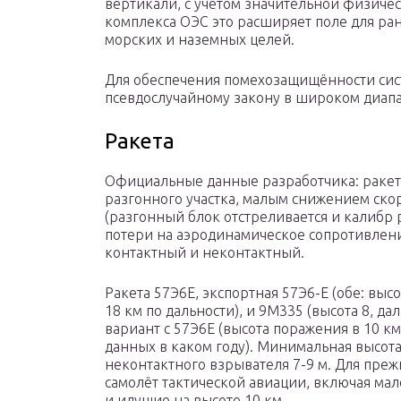
вертикали, с учётом значительной физиче
комплекса ОЭС это расширяет поле для ра
морских и наземных целей.
Для обеспечения помехозащищённости систе
псевдослучайному закону в широком диапа
Ракета
Официальные данные разработчика: ракет
разгонного участка, малым снижением ско
(разгонный блок отстреливается и калибр 
потери на аэродинамическое сопротивлени
контактный и неконтактный.
Ракета 57Э6Е, экспортная 57Э6-Е (обе: высот
18 км по дальности), и 9М335 (высота 8, да
вариант с 57Э6Е (высота поражения в 10 км
данных в каком году). Минимальная высота
неконтактного взрывателя 7-9 м. Для преж
самолёт тактической авиации, включая мал
и идущие на высоте 10 км.