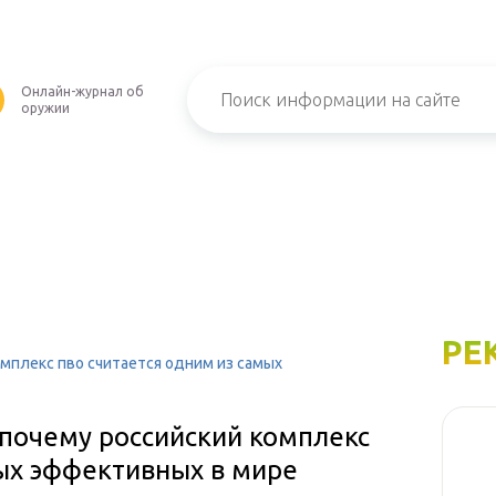
Онлайн-журнал об
оружии
РЕ
мплекс пво считается одним из самых
почему российский комплекс
мых эффективных в мире