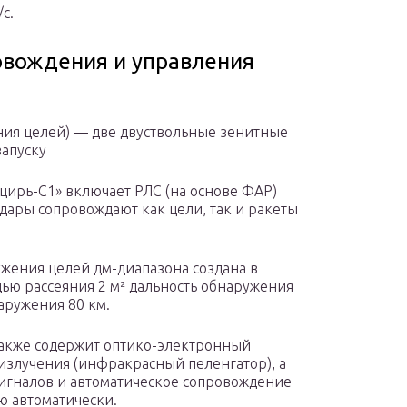
/с.
овождения и управления
ния целей) — две двуствольные зенитные
запуску
цирь-С1» включает РЛС (на основе ФАР)
дары сопровождают как цели, так и ракеты
жения целей дм-диапазона создана в
ью рассеяния 2 м² дальность обнаружения
аружения 80 км.
также содержит оптико-электронный
злучения (инфракрасный пеленгатор), а
игналов и автоматическое сопровождение
ю автоматически.