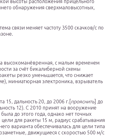
ской высоты расположения прицельного
ннего обнаружения сверхмаловысотных,
ма связи меняет частоту 3500 скачков/с по
зоне.
а высокоманёвренная, с малым временем
рости за счёт бикалиберной схемы
ракеты резко уменьшается, что снижает
е), миниатюрная электроника, взрыватель
а 15, дальность 20, до 2006 г.[
прояснить
] до
льность 12). С 2010 принят на вооружение
 была до этого года, однако нет точных
 цели для ракеты 15 м, радиус срабатывания
него варианта обеспечивалась для цели типа
озаметные, движущиеся с скоростью 500 м/с