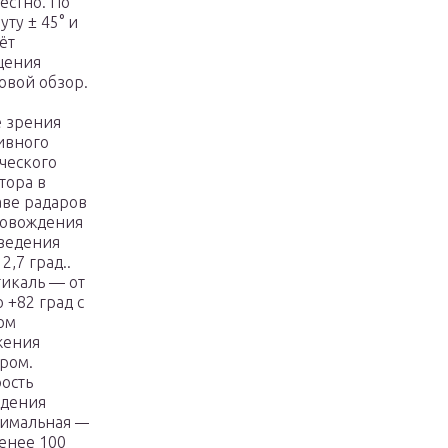
естно. По
уту ± 45° и
чёт
щения
овой обзор.
 зрения
ивного
ческого
тора в
аве радаров
ровождения
ведения
 2,7 град..
икаль — от
о +82 град с
ом
жения
ром.
ость
едения
симальная —
енее 100