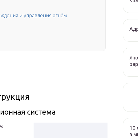
Кал
ождения и управления огнём
Адр
Япо
рар
трукция
ионная система
а:
10 
в м