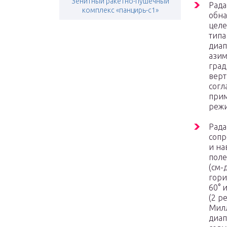
Зенитный ракетно-пушечный
Рада
комплекс «панцирь-с1»
обна
целе
типа
диап
азим
град
верт
согл
при
режи
Рад
соп
и на
поле
(см-
гори
60° 
(2 р
Мил
диап