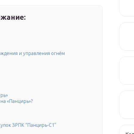
жание:
ождения и управления огнём
рь»
ина «Панцирь»?
купок ЗРПК “Панцирь-С1”