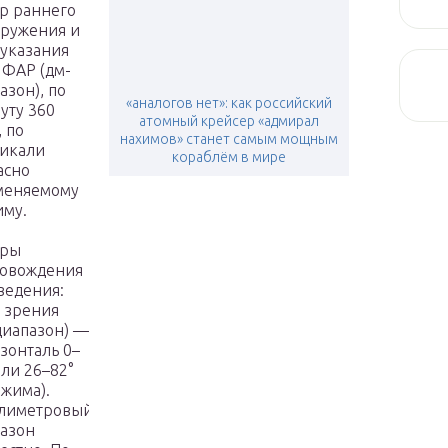
р раннего
ружения и
указания
 ФАР (дм-
азон), по
«аналогов нет»: как российский
уту 360
атомный крейсер «адмирал
, по
нахимов» станет самым мощным
икали
кораблём в мире
асно
меняемому
му.
ары
ровождения
ведения:
 зрения
диапазон) —
зонталь 0–
или 26–82°
ежима).
лиметровый
азон