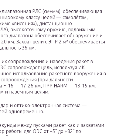
хдиапазонная РЛС (см+мм), обеспечивающая
о широкому классу целей — самолётам,
жиме «висения»), дистанционно-
ПЛА), высокоточному оружию, подвижным
ого диапазона обеспечивает обнаружение и
20 км. Захват цели с ЭПР 2 м² обеспечивается
альность 36 км.
 их сопровождения и наведения ракет в
ОЭС сопровождает цель, используя ИК-
точное использование ракетного вооружения в
осопровождения (при дальности
та F-16 — 17-26 км; ПРР HARM — 13-15 км.
им и наземным целям.
дар и оптико-электронная система —
елей одновременно.
секунды между пусками ракет как и захватами
р работы для ОЭС от −5° до +82° по