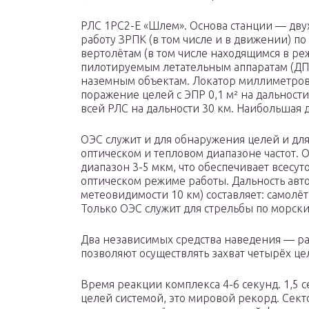
РЛС 1РС2-Е «Шлем». Основа станции — дву
работу ЗРПК (в том числе и в движении) п
вертолётам (в том числе находящимся в ре
пилотируемым летательным аппаратам (Д
наземным объектам. Локатор миллиметров
поражение целей с ЭПР 0,1 м² на дальности 
всей РЛС на дальности 30 км. Наибольшая д
ОЭС служит и для обнаружения целей и для
оптическом и тепловом диапазоне частот. 
диапазон 3-5 мкм, что обеспечивает всесу
оптическом режиме работы. Дальность авт
метеовидимости 10 км) составляет: самолё
Только ОЭС служит для стрельбы по морск
Два независимых средства наведения — ра
позволяют осуществлять захват четырёх ц
Время реакции комплекса 4-6 секунд. 1,5 
целей системой, это мировой рекорд. Секто