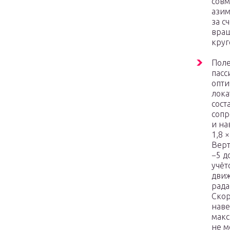
совм
азим
за с
вра
круг
Поле
пасс
опти
лока
сост
соп
и на
1,8 ×
Верт
−5 д
учёт
дви
рада
Скор
нав
мак
не м