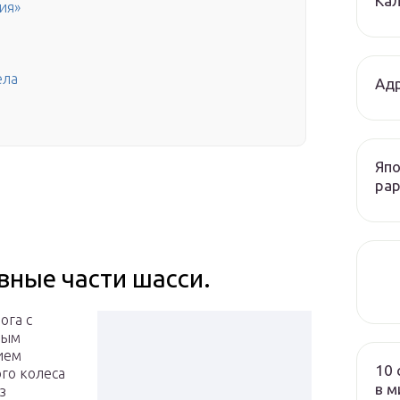
Кал
ия»
ела
Адр
Япо
рар
вные части шасси.
ога с
ным
ием
10 
го колеса
в м
з