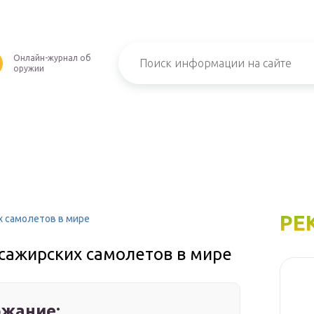
Онлайн-журнал об
оружии
РЕ
х самолетов в мире
сажирских самолетов в мире
жание: