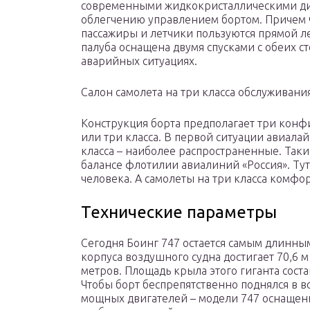
современными жидкокристаллическими дис
облегчению управлением бортом. Причем ч
пассажиры и летчики пользуются прямой л
палуба оснащена двумя спусками с обеих с
аварийных ситуациях.
Салон самолета на три класса обслуживани
Конструкция борта предполагает три конфи
или три класса. В первой ситуации авиала
класса – наиболее распространенные. Таки
балансе флотилии авиалиний «Россия». Тут
человека. А самолеты на три класса комфо
Технические параметры
Сегодня Боинг 747 остается самым длинны
корпуса воздушного судна достигает 70,6 м
метров. Площадь крыла этого гиганта состав
Чтобы борт беспрепятственно поднялся в 
мощных двигателей – модели 747 оснащен