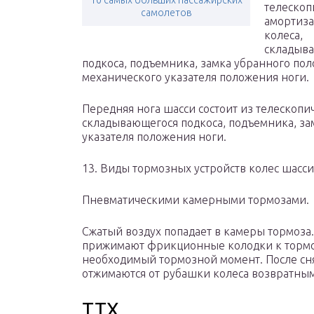
10 самых больших пассажирских
телескоп
самолетов
амортиза
колеса,
складыв
подкоса, подъемника, замка убранного по
механического указателя положения ноги.
Передняя нога шасси состоит из телескопич
складывающегося подкоса, подъемника, за
указателя положения ноги.
13. Виды тормозных устройств колес шасси
Пневматическими камерными тормозами.
Сжатый воздух попадает в камеры тормоза
прижимают фрикционные колодки к тормоз
необходимый тормозной момент. После сн
отжимаются от рубашки колеса возвратны
ТТХ