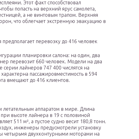
плеями. Этот факт способствовал
тобы попасть на верхний ярус самолета,
естницей, а не винтовым трапом. Верхняя
торон, что облегчает экстренную эвакуацию в
я предполагает перевозку до 416 человек
гурации планировки салона: на один, два
йнер перевозит 660 человек. Модели на два
е серии лайнеров 747 400 числятся на
 характерна пассажировместимость в 594
рта вмещают до 416 клиентов.
м летательным аппаратом в мире. Длина
 при высоте лайнера в 19 с половиной
ляет 511 м², а пустое судно весит 180,8 тонн.
воздух, инженеры предусмотрели установку
ы четырьмя двухконтурными моторами на