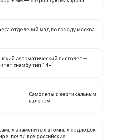
ибр 9 мм — патрон для макарова
еса отделений мвд по городу москва
нский автоматический пистолет ─
итет «намбу тип 14»
Самолеты с вертикальным
взлетом
самых знаменитых атомных подлодок
ире. почти все российские