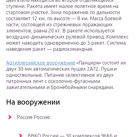
двигатель находится во второй отделяющейся
ступени. Ракета имеет малое полетное время на
стартовом участке. Зона поражения по дальности
составляет 12 км, по высоте — 8 км. Масса боевой
части, состоящей из стрежневых поражающих
элементов, равна 20 кг. В ракете используется
воздушно-динамических рулевой привод. Комплекс
может наводить одновременно до 3 ракет. Система
наведения ракет — радиокомандная.
Артиллерийское вооружение
«Панциря» состоит их
двух 30-мм автоматических пушек 2А72. Пушки
одноствольные. Питание селективное из двух
патронных лент с осколочно-фугасными
зажигательными и бронебойными снарядами.
На вооружении
Россия Россия:
ВВКО России — 30 комплексов 96К6 и