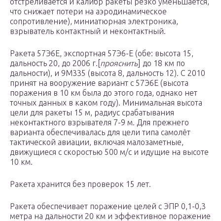
отстреливается и калибр ракеты резко уменьшается,
что снижает потери на аэродинамическое
сопротивление), миниатюрная электроника,
взрыватель контактный и неконтактный.
Ракета 57Э6Е, экспортная 57Э6-Е (обе: высота 15,
дальность 20, до 2006 г.[
прояснить
] до 18 км по
дальности), и 9М335 (высота 8, дальность 12). С 2010
принят на вооружение вариант с 57Э6Е (высота
поражения в 10 км была до этого года, однако нет
точных данных в каком году). Минимальная высота
цели для ракеты 15 м, радиус срабатывания
неконтактного взрывателя 7-9 м. Для прежнего
варианта обеспечивалась для цели типа самолёт
тактической авиации, включая малозаметные,
движущиеся с скоростью 500 м/с и идущие на высоте
10 км.
Ракета хранится без проверок 15 лет.
Ракета обеспечивает поражение целей с ЭПР 0,1-0,3
метра на дальности 20 км и эффективное поражение