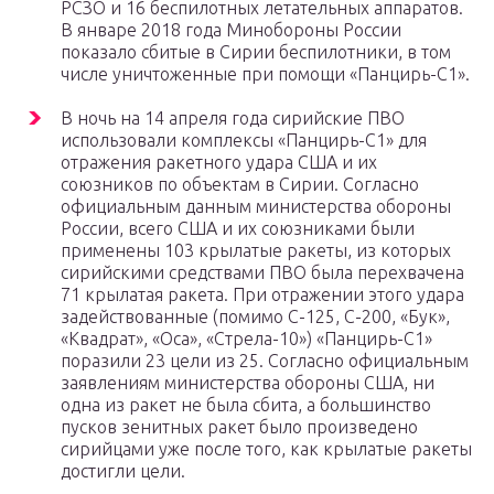
РСЗО и 16 беспилотных летательных аппаратов.
В январе 2018 года Минобороны России
показало сбитые в Сирии беспилотники, в том
числе уничтоженные при помощи «Панцирь-С1».
В ночь на 14 апреля года сирийские ПВО
использовали комплексы «Панцирь-С1» для
отражения ракетного удара США и их
союзников по объектам в Сирии. Согласно
официальным данным министерства обороны
России, всего США и их союзниками были
применены 103 крылатые ракеты, из которых
сирийскими средствами ПВО была перехвачена
71 крылатая ракета. При отражении этого удара
задействованные (помимо С-125, С-200, «Бук»,
«Квадрат», «Оса», «Стрела-10») «Панцирь-С1»
поразили 23 цели из 25. Согласно официальным
заявлениям министерства обороны США, ни
одна из ракет не была сбита, а большинство
пусков зенитных ракет было произведено
сирийцами уже после того, как крылатые ракеты
достигли цели.