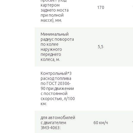
просвет (под
картером
170
заднего моста
при полной
массе), мм.
Минимальный
радиус поворота
по колее
5,5
наружного
переднего
колеса, м.
Контрольный*3
расход топлива
по ГОСТ 20306-
90 при движении
с постоянной
скоростью, л/100
км:
для автомобилей
с двигателем
60 км/ч
ЗМЗ-4063: