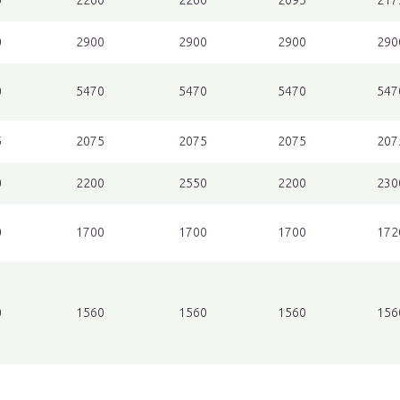
0
2260
2260
2095
217
0
2900
2900
2900
290
0
5470
5470
5470
547
5
2075
2075
2075
207
0
2200
2550
2200
230
0
1700
1700
1700
172
0
1560
1560
1560
156