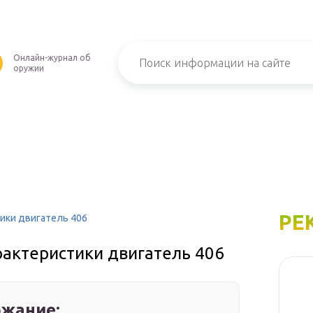
Онлайн-журнал об
оружии
РЕ
тики двигатель 406
рактеристики двигатель 406
жание: