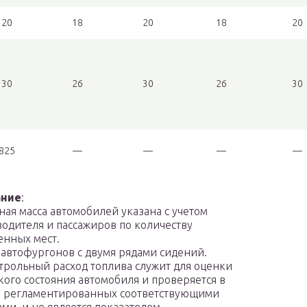
20
18
20
18
20
30
26
30
26
30
825
—
—
—
—
ание
:
ная масса автомобилей указана с учетом
водителя и пассажиров по количеству
енных мест.
 автофургонов с двумя рядами сидений.
трольный расход топлива служит для оценки
кого состояния автомобиля и проверяется в
, регламентированных соответствующими