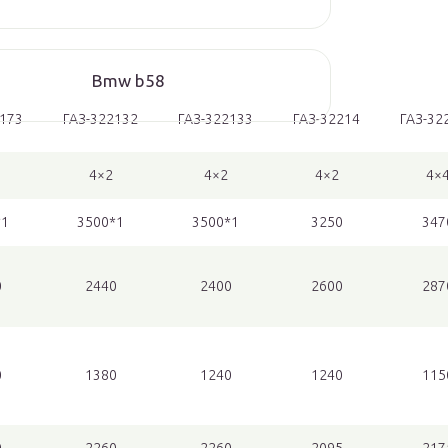
Bmw b58
2173
ГАЗ-322132
ГАЗ-322133
ГАЗ-32214
ГАЗ-32
4×2
4×2
4×2
4×
*1
3500*1
3500*1
3250
347
0
2440
2400
2600
287
0
1380
1240
1240
115