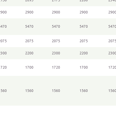
2150
2095
2175
2260
234
2900
2900
2900
2900
290
5470
5470
5470
5470
547
2075
2075
2075
2075
207
2300
2200
2300
2200
230
1720
1700
1720
1700
172
1560
1560
1560
1560
156