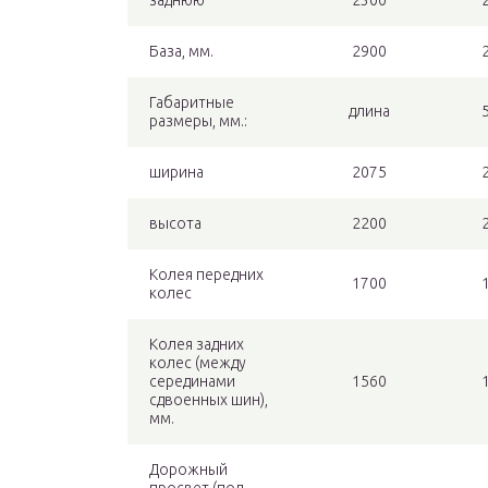
заднюю
2300
База, мм.
2900
Габаритные
длина
размеры, мм.:
ширина
2075
высота
2200
Колея передних
1700
колес
Колея задних
колес (между
серединами
1560
сдвоенных шин),
мм.
Дорожный