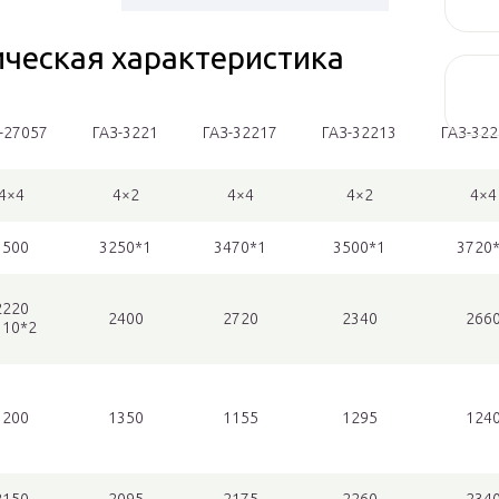
ическая характеристика
-27057
ГАЗ-3221
ГАЗ-32217
ГАЗ-32213
ГАЗ-32
4×4
4×2
4×4
4×2
4×4
3500
3250*1
3470*1
3500*1
3720
2220
2400
2720
2340
266
310*2
1200
1350
1155
1295
124