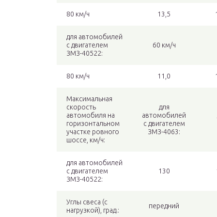
80 км/ч
13,5
для автомобилей
с двигателем
60 км/ч
ЗМЗ-40522:
80 км/ч
11,0
Максимальная
скорость
для
автомобиля на
автомобилей
горизонтальном
с двигателем
участке ровного
ЗМЗ-4063:
шоссе, км/ч:
для автомобилей
с двигателем
130
ЗМЗ-40522:
Углы свеса (с
передний
нагрузкой), град.: