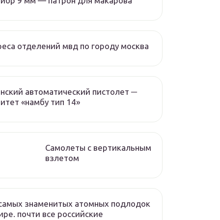
ибр 9 мм — патрон для макарова
еса отделений мвд по городу москва
нский автоматический пистолет ─
итет «намбу тип 14»
Самолеты с вертикальным
взлетом
самых знаменитых атомных подлодок
ире. почти все российские