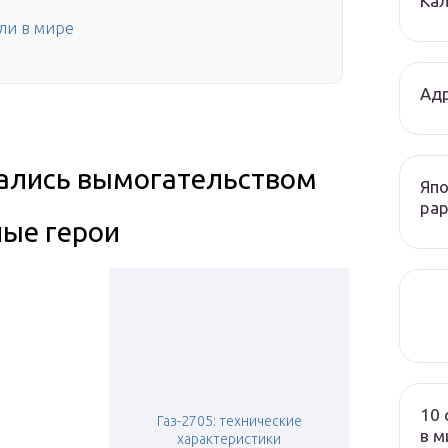
Кал
ли в мире
Адр
мались вымогательством
Япо
рар
ные герои
10 
Газ-2705: технические
в м
характеристики