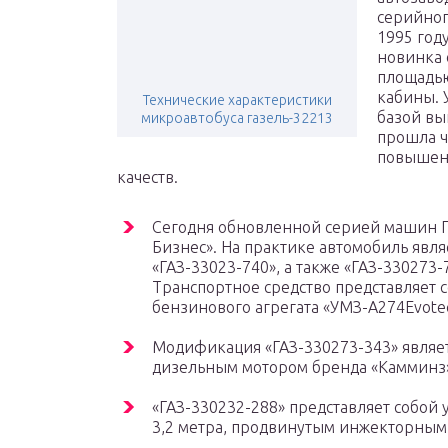
серийног
1995 год
новинка 
площадью
кабины. 
Технические характеристики
базой вы
микроавтобуса газель-32213
прошла ч
повышени
качеств.
Сегодня обновленной серией машин ГА
Бизнес». На практике автомобиль явл
«ГАЗ-33023-740», а также «ГАЗ-330273
Транспортное средство представляет 
бензинового агрегата «УМЗ-А274Evote
Модификация «ГАЗ-330273-343» являе
дизельным мотором бренда «Камминз
«ГАЗ-330232-288» представляет собой
3,2 метра, продвинутым инжекторным