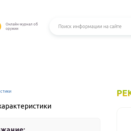
Онлайн-журнал об
оружии
РЕ
истики
характеристики
жание: