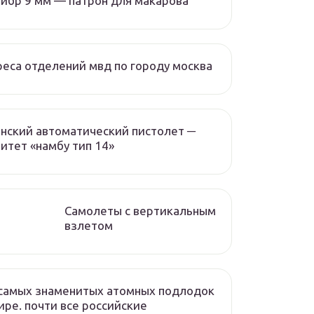
ибр 9 мм — патрон для макарова
еса отделений мвд по городу москва
нский автоматический пистолет ─
итет «намбу тип 14»
Самолеты с вертикальным
взлетом
самых знаменитых атомных подлодок
ире. почти все российские