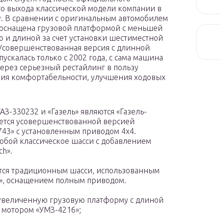
о выхода классической модели компании в
у. В сравнении с оригинальным автомобилем
оснащена грузовой платформой с меньшей
 и длиной за счет установки шестиместной
Усовершенствованная версия с длинной
пускалась только с 2002 года, с сама машина
ерез серьезный рестайлинг в пользу
я комфортабельности, улучшения ходовых
З-330232 и «Газель» являются «Газель-
яется усовершенствованной версией
-743» с установленным приводом 4х4.
собой классическое шасси с добавлением
ch».
тся традиционным шасси, использованным
», оснащением полным приводом.
 увеличенную грузовую платформу с длиной
 мотором «УМЗ-4216»;