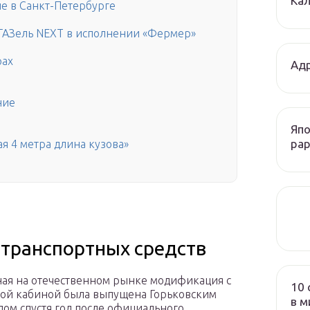
Кал
е в Санкт-Петербурге
 ГАЗель NEXT в исполнении «Фермер»
рах
Адр
ние
Япо
рар
я 4 метра длина кузова»
транспортных средств
ая на отечественном рынке модификация с
10 
ой кабиной была выпущена Горьковским
в м
дом спустя год после официального