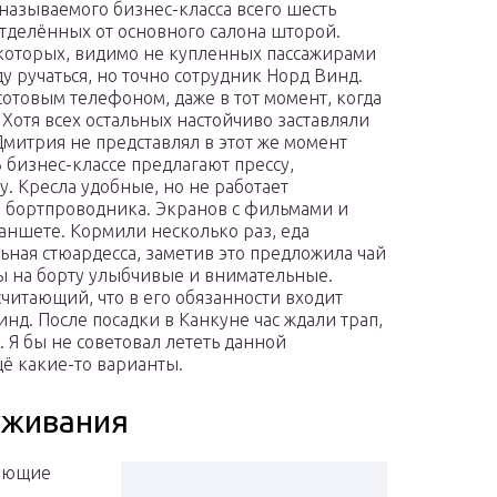
к называемого бизнес-класса всего шесть
отделённых от основного салона шторой.
которых, видимо не купленных пассажирами
у ручаться, но точно сотрудник Норд Винд.
сотовым телефоном, даже в тот момент, когда
Хотя всех остальных настойчиво заставляли
митрия не представлял в этот же момент
 бизнес-классе предлагают прессу,
. Кресла удобные, но не работает
 бортпроводника. Экранов с фильмами и
ланшете. Кормили несколько раз, еда
ьная стюардесса, заметив это предложила чай
ы на борту улыбчивые и внимательные.
читающий, что в его обязанности входит
д. После посадки в Канкуне час ждали трап,
 Я бы не советовал лететь данной
щё какие-то варианты.
уживания
дующие