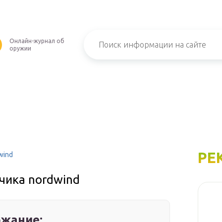
Онлайн-журнал об
оружии
РЕ
wind
чика nordwind
жание: