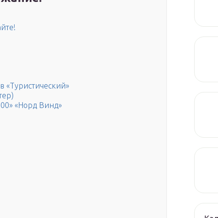
айте!
в «Туристический»
тер)
200» «Норд Винд»