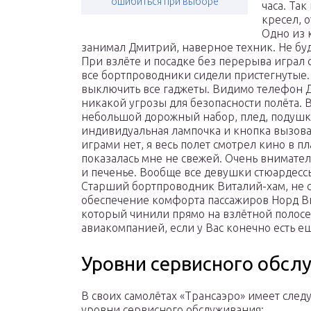
ошибиться при выборе
часа. Та
кресел, 
Одно из 
занимал Дмитрий, наверное техник. Не буд
При взлёте и посадке без перерыва играл 
все бортпроводники сидели пристегнутые. 
выключить все гаджеты. Видимо телефон Д
никакой угрозы для безопасности полёта. В
небольшой дорожный набор, плед, подушку
индивидуальная лампочка и кнопка вызова
играми нет, я весь полет смотрел кино в п
показалась мне не свежей. Очень внимател
и печенье. Вообще все девушки стюардесс
Старший бортпроводник Виталий-хам, не с
обеспечение комфорта пассажиров Норд Вин
который чинили прямо на взлётной полосе.
авиакомпанией, если у Вас конечно есть е
Уровни сервисного обсл
В своих самолётах «Трансаэро» имеет сле
уровни сервисного обслуживания: