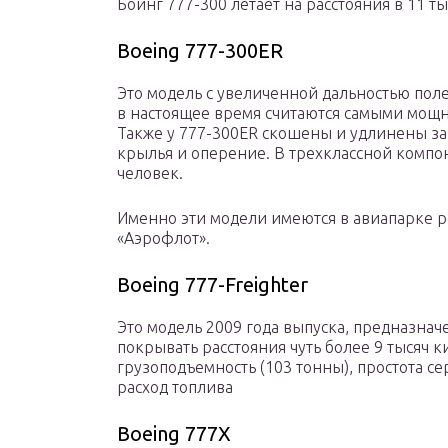
Боинг 777-300 летает на расстояния в 11 т
Boeing 777-300ER
Это модель с увеличенной дальностью полет
в настоящее время считаются самыми мощ
Также у 777-300ER скошены и удлинены з
крылья и оперение. В трехклассной компон
человек.
Именно эти модели имеются в авиапарке р
«Аэрофлот».
Boeing 777-Freighter
Это модель 2009 года выпуска, предназнач
покрывать расстояния чуть более 9 тысяч к
грузоподъемность (103 тонны), простота 
расход топлива
Boeing 777Х