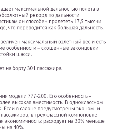
ладает максимальной дальностью полета в
 абсолютный рекорд по дальности
истикам он способен пролететь 17,5 тысячи
ge, что переводится как большая дальность.
увеличен максимальный взлётный вес и есть
гие особенности – скошенные законцовки
стойки шасси.
т на борту 301 пассажира.
ния модели 777-200. Его особенность –
олее высокая вместимость. В одноклассном
. Если в салоне предусмотрены эконом- и
8 пассажиров, в трехклассной компоновке –
ая экономичность: расходует на 30% меньше
ны на 40%.