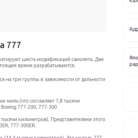
Кал
Адр
а 777
Япо
уатируют шесть модификаций самолета. Две
рар
астоящее время разрабатываются.
я на три группы в зависимости от дальности
их миль (что составляет 7,8 тысячи
 Boeing 777-200, 777-300
 тысячи километров). Представителями этого
00ER, 777-300ER.
ь (14,4 тысячи километров). Это модель 777-