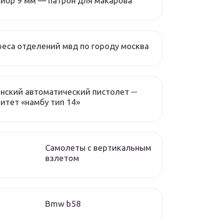
ибр 9 мм — патрон для макарова
еса отделений мвд по городу москва
нский автоматический пистолет ─
итет «намбу тип 14»
Самолеты с вертикальным
взлетом
Bmw b58