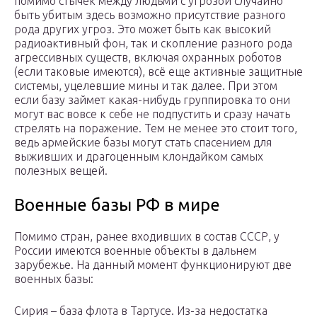
помимо стычек между людьми с угрозой случайно
быть убитым здесь возможно присутствие разного
рода других угроз. Это может быть как высокий
радиоактивный фон, так и скопление разного рода
агрессивных существ, включая охранных роботов
(если таковые имеются), всё еще активные защитные
системы, уцелевшие мины и так далее. При этом
если базу займет какая-нибудь группировка то они
могут вас вовсе к себе не подпустить и сразу начать
стрелять на поражение. Тем не менее это стоит того,
ведь армейские базы могут стать спасением для
выживших и драгоценным клондайком самых
полезных вещей.
Военные базы РФ в мире
Помимо стран, ранее входивших в состав СССР, у
России имеются военные объекты в дальнем
зарубежье. На данный момент функционируют две
военных базы:
Сирия – база флота в Тартусе. Из-за недостатка