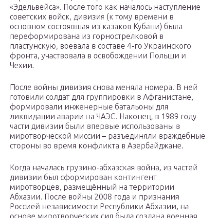
«Эдельвейса». После того как началось наступление
советских войск, дивизия (к тому времени в
основном состоявшая из казаков Кубани) была
переформирована из горнострелковой в
пластунскую, воевала в составе 4-го Украинского
фронта, участвовала в освобождении Польши и
Чехии.
После войны дивизия снова меняла номера. В ней
готовили солдат для группировки в Афганистане,
формировали инженерные батальоны для
ликвидации аварии на ЧАЭС. Наконец, в 1989 году
части дивизии были впервые использованы в
миротворческой миссии – разъединяли враждебные
стороны во время конфликта в Азербайджане.
Когда началась грузино-абхазская война, из частей
дивизии был сформирован контингент
миротворцев, размещённый на территории
Абхазии. После войны 2008 года и признания
Россией независимости Республики Абхазии, на
основе миротворческих сил была создана военная