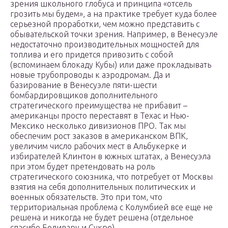
зрения школьного глобуса и принципа «отсель
грозить мы будем», а на практике требует куда более
серьезной проработки, чем можно представить с
обывательской точки зрения. Например, в Венесуэле
недостаточно производительных мощностей для
топлива и его придется привозить с собой
(вспоминаем блокаду Кубы) или даже прокладывать
новые трубопроводы к аэродромам. Да и
базирование в Венесуэле пяти-шести
бомбардировщиков дополнительного
стратегического преимущества не прибавит –
американцы просто переставят в Техас и Нью-
Мексико несколько дивизионов ПРО. Так мы
обеспечим рост заказов в американском ВПК,
увеличим число рабочих мест в Альбукерке и
избирателей Клинтон в южных штатах, а Венесуэла
при этом будет претендовать на роль
стратегического союзника, что потребует от Москвы
взятия на себя дополнительных политических и
военных обязательств. Это при том, что
территориальная проблема с Колумбией все еще не
решена и никогда не будет решена (отдельное
спасибо Боливару и Сукре).