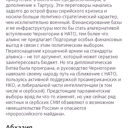
дополнение к Тартусу. Эти переговоры начались
задолго до острой фазы сирийского кризиса и
носили больше политико-стратегический характер,
чем исключительно военный. Финансирование базы
и ее инфраструктуры могло бы стать альтернативой
вступлению Черногории в НАТО, тем более что
альянс не предлагает Подгорице особых финансовых
выгод в связи с этим политическим выбором.
Переоснащение крошечной армии на стандарты
альянса – не тот аргумент, который может серьезно
заинтересовать бюджет. Но эта дипломатическая
битва была проиграна, и руководство Черногории
навязало своему народу путь на сближение с НАТО,
пользуясь активной поддержкой проамериканских и
НКО, и либеральной части интеллигенции (в том
числе и сербской). Предстоящие парламентские
выборы вряд ли что-то изменят, но уже сейчас ряд
местных и сербских СМИ объявляют о возможном
«вмешательстве России» и опасаются
«пророссийского майдана».
Абхазия