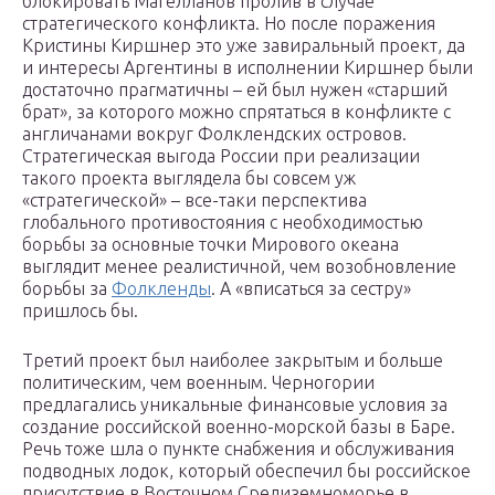
блокировать Магелланов пролив в случае
стратегического конфликта. Но после поражения
Кристины Киршнер это уже завиральный проект, да
и интересы Аргентины в исполнении Киршнер были
достаточно прагматичны – ей был нужен «старший
брат», за которого можно спрятаться в конфликте с
англичанами вокруг Фолклендских островов.
Стратегическая выгода России при реализации
такого проекта выглядела бы совсем уж
«стратегической» – все-таки перспектива
глобального противостояния с необходимостью
борьбы за основные точки Мирового океана
выглядит менее реалистичной, чем возобновление
борьбы за
Фолкленды
. А «вписаться за сестру»
пришлось бы.
Третий проект был наиболее закрытым и больше
политическим, чем военным. Черногории
предлагались уникальные финансовые условия за
создание российской военно-морской базы в Баре.
Речь тоже шла о пункте снабжения и обслуживания
подводных лодок, который обеспечил бы российское
присутствие в Восточном Средиземноморье в