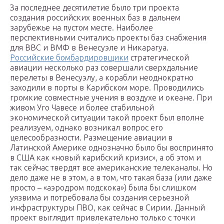
За последнее десятилетие было три проекта
создания российских военных баз в дальнем
зарубежье на пустом месте. Наиболее
перспективными считались проекты баз снабжения
для ВВС и ВМФ в Венесуэле и Никарагуа.
Российские бомбардировщики
стратегической
авиации несколько раз совершали сверхдальние
перелеты в Венесуэлу, а корабли неоднократно
заходили в порты в Карибском море. Проводились
громкие совместные учения в воздухе и океане. При
живом Уго Чавесе и более стабильной
экономической ситуации такой проект был вполне
реализуем, однако возникал вопрос его
целесообразности. Размещение авиации в
Латинской Америке однозначно было бы воспринято
в США как «новый карибский кризис», а об этом и
так сейчас твердят все американские телеканалы. Но
дело даже не в этом, а в том, что такая база (или даже
просто – «аэродром подскока») была бы слишком
уязвима и потребовала бы создания серьезной
инфраструктуры ПВО, как сейчас в Сирии. Данный
проект выглядит привлекательно только с точки