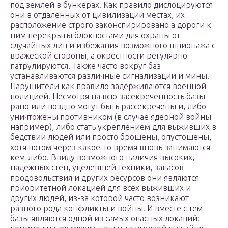
под землей в бункерах. Как правило дислоцируются
они в отдаленных от цивилизации местах, их
расположение строго законспирировано а дороги к
ним перекрыты блокпостами для охраны от
случайных лиц и избежания возможного шпионажа с
вражеской стороны, а окрестности регулярно
патрулируются. Также часто вокруг баз
устанавливаются различные сигнализации и мины.
Нарушители как правило задерживаются военной
полицией. Несмотря на всю засекреченность базы
рано или поздно могут быть рассекречены и, либо
уничтожены противником (в случае ядерной войны
например), либо стать укреплением для выживших в
бедствии людей или просто брошены, опустошены,
хотя потом через какое-то время вновь занимаются
кем-либо. Ввиду возможного наличия высоких,
надежных стен, уцелевшей техники, запасов
продовольствия и других ресурсов они являются
приоритетной локацией для всех выживших и
других людей, из-за которой часто возникают
разного рода конфликты и войны. И вместе с тем
базы являются одной из самых опасных локаций: