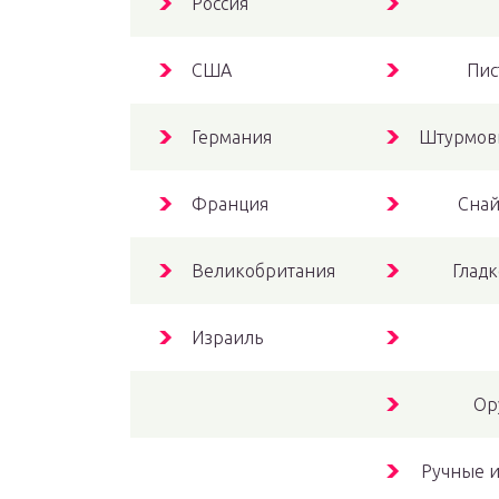
Россия
США
Пис
Германия
Штурмовы
Франция
Снай
Великобритания
Глад
Израиль
Ор
Ручные и