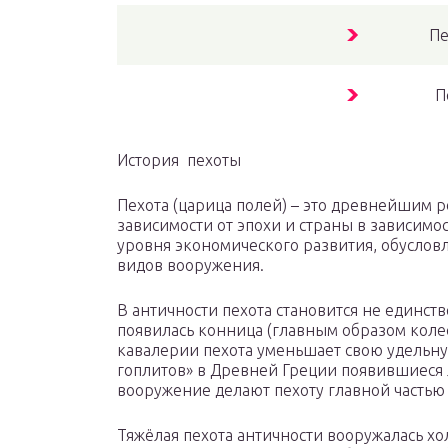
Пе
П
История пехоты
Пехота (царица полей) – это древнейшим р
зависимости от эпохи и страны в зависимос
уровня экономического развития, обусло
видов вооружения.
В античности пехота становится не единст
появилась конница (главным образом коле
кавалерии пехота уменьшает свою удельну
гоплитов» в Древней Греции появившиеся
вооружение делают пехоту главной частью 
Тяжёлая пехота античности вооружалась х