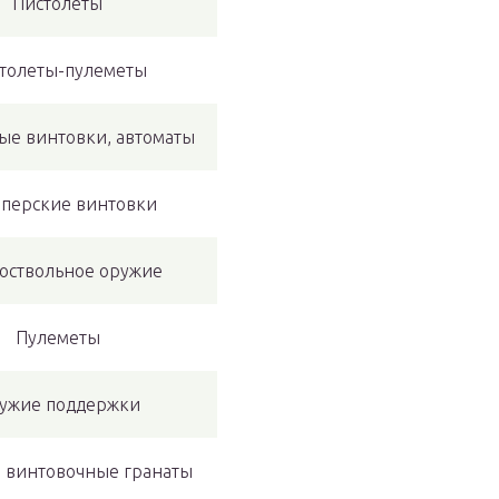
Пистолеты
толеты-пулеметы
е винтовки, автоматы
перские винтовки
коствольное оружие
Пулеметы
ужие поддержки
 винтовочные гранаты