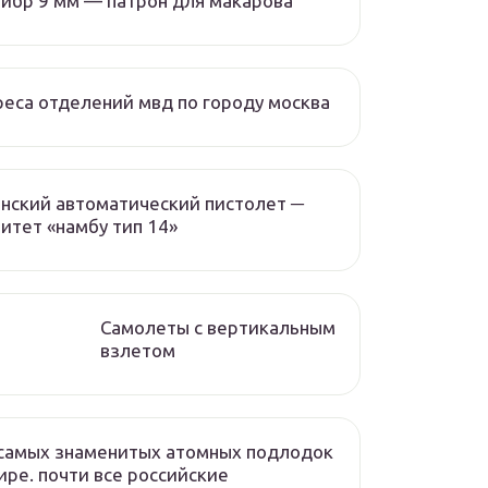
ибр 9 мм — патрон для макарова
еса отделений мвд по городу москва
нский автоматический пистолет ─
итет «намбу тип 14»
Самолеты с вертикальным
взлетом
самых знаменитых атомных подлодок
ире. почти все российские