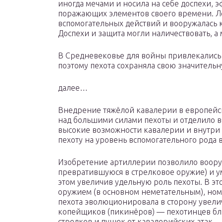
иногда мечами и носила на себе доспехи,
поражающих элементов своего времени. Лё
вспомогательных действий и вооружалась 
Доспехи и защита могли наличествовать, а 
В Средневековье для войны привлекались 
поэтому пехота сохраняла свою значительн
далее…
Внедрение тяжёлой кавалерии в европейс
над большими силами пехоты и отделило в
высокие возможности кавалерии и внутр
пехоту на уровень вспомогательного рода 
Изобретение артиллерии позволило воору
превратившуюся в стрелковое оружие) и 
этом увеличив удельную роль пехоты. В эт
оружием (в основном неметательным), ном
пехота эволюционировала в сторону увели
копейщиков (пикинёров) — пехотинцев бл
стрелков и пушек от кавалерийских атак.