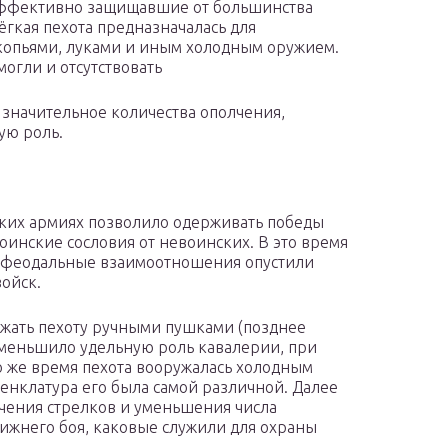
 эффективно защищавшие от большинства
гкая пехота предназначалась для
копьями, луками и иным холодным оружием.
могли и отсутствовать
значительное количества ополчения,
ую роль.
ких армиях позволило одерживать победы
оинские сословия от невоинских. В это время
и феодальные взаимоотношения опустили
войск.
жать пехоту ручными пушками (позднее
уменьшило удельную роль кавалерии, при
о же время пехота вооружалась холодным
енклатура его была самой различной. Далее
чения стрелков и уменьшения числа
ижнего боя, каковые служили для охраны