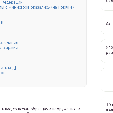
Кал
 Федерации
лько министров оказались «на крючке»
ов
Адр
азделения
Япо
ы в армии
рар
ить код]
ков
10 
ть вас, со всеми образцами вооружения, и
в м