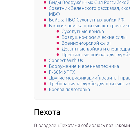
Виды Вооружённых Сил Российской
Советник Зеленского рассказал, ско
МВФ
Войска ПВО Сухопутных войск РФ
В какие войска призывают срочник
Сухопутные войска
Воздушно-космические силы
Военно-морской флот
Десантные войска и спецподр
Престижные войска для служб
Connect With Us
Вооружение и военная техника
Р-36М УТТХ
Другие модификации[править | прав
Требования к службе для призывни
Боевая подготовка
Пехота
В разделе «Пехота» я собираюсь познакоми