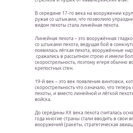
В середине 17-го века на вооружении кр
ружья со штыками, что позволило упраздн
видом пехоты стала линейная пехота.
Линейная пехота – это вооружённая глад
со штыками пехота, ведущая бой в сомкнуто
появилась лёгкая пехота, вооружённые на
сражались в рассыпном строю и имели бо
скорострельность, поэтому егеря обычно 
крепостных стен.
19-й век – это век появления винтовки, ко
скорострельность что означало, что теперь
пехоты, и вместо линейной и лёгкой пехо
войска.
До середины XX века пехота считалась осн
года многие страны стали вводить в свои 
вооружений (ракеты, стратегическая авиаци