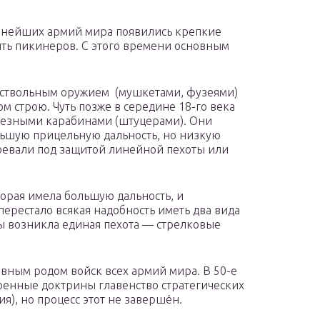
упнейших армий мира появились крепкие
ить пикинеров. С этого времени основным
коствольным оружием (мушкетами, фузеями)
м строю. Чуть позже в середине 18-го века
резными карабинами (штуцерами). Они
льшую прицельную дальность, но низкую
воевали под защитой линейной пехоты или
торая имела большую дальность, и
 перестало всякая надобность иметь два вида
ты возникла единая пехота — стрелковые
овным родом войск всех армий мира. В 50-е
военные доктрины главенство стратегических
я), но процесс этот не завершён.