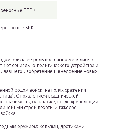
реносные ПТРК
ереносные ЗРК
одом войск, её роль постоянно менялись в
ти от социально-политического устройства и
вливавшего изобретение и внедрение новых
венной родом войск, на полях сражения
сница). С появлением всаднической
ю значимость, однако же, после «революции
 линейный строй пехоты и тяжёлое
войска.
олодным оружием: копьями, дротиками,