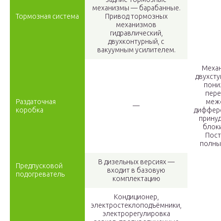
механизмы — барабанные.
Тормозная система
Привод тормозных
механизмов
гидравлический,
двухконтурный, с
вакуумным усилителем.
Механ
двухсту
пон
пере
Раздаточная
меж
—
коробка
диффер
прину
блок
Пос
полны
В дизельных версиях —
Предпусковой
входит в базовую
подогреватель
комплектацию
Кондиционер,
электростеклоподъёмники,
электрорегулировка