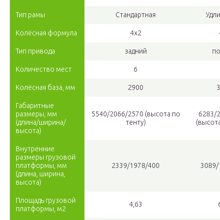
Тип рамы
Стандартная
Удл
Колёсная формула
4х2
Тип привода
задний
п
Количество мест
6
Колёсная база, мм
2900
Габаритные
размеры, мм
5540/2066/2570 (высота по
6283/
(длина/ширина/
тенту)
(высота
высота)
Внутренние
размеры грузовой
платформы, мм
2339/1978/400
3089/
(длина, ширина,
высота)
Площадь грузовой
4,63
платформы, м2