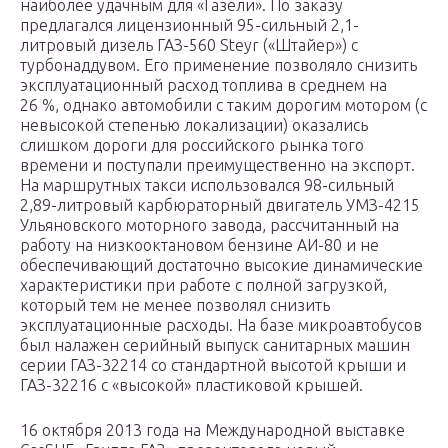
наиболее удачным для «Газели». По заказу
предлагался лицензионный 95-сильный 2,1-
литровый дизель ГАЗ-560 Steyr («Штайер») с
турбонаддувом. Его применение позволяло снизить
эксплуатационный расход топлива в среднем на
26 %, однако автомобили с таким дорогим мотором (с
невысокой степенью локализации) оказались
слишком дороги для российского рынка того
времени и поступали преимущественно на экспорт.
На маршрутных такси использовался 98-сильный
2,89-литровый карбюраторный двигатель УМЗ-4215
Ульяновского моторного завода, рассчитанный на
работу на низкооктановом бензине АИ-80 и не
обеспечивающий достаточно высокие динамические
характеристики при работе с полной загрузкой,
который тем не менее позволял снизить
эксплуатационные расходы. На базе микроавтобусов
был налажен серийный выпуск санитарных машин
серии ГАЗ-32214 со стандартной высотой крыши и
ГАЗ-32216 с «высокой» пластиковой крышей.
16 октября 2013 года на Международной выставке