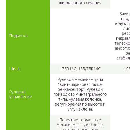
швеллерного сечения
Завис
про
полуэлл
ли
ресс
Подвеска
гидрав
телеск
аморти
з
стаби
Шины
175R16С, 185/75R16C
19
Рулевой механизм типа
“винт-шариковая гайка-
рейка-сектор”. Рулевой
Рулевое
привод с ГУР интегрального
управление
типа. Рулевая колонка,
регулируемая по высоте и
углу наклона.
Передние тормозные
механизмы — дисковые,
задние тормозные