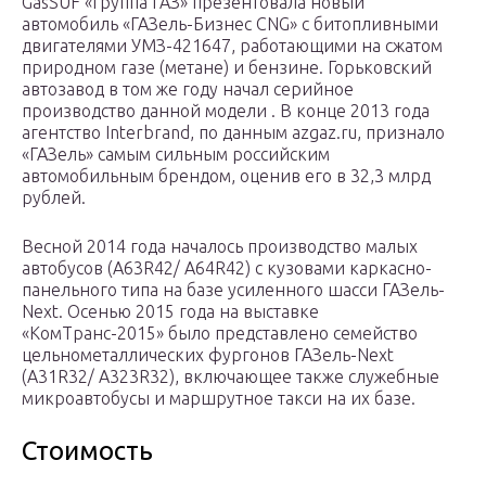
GasSUF «Группа ГАЗ» презентовала новый
автомобиль «ГАЗель-Бизнес CNG» с битопливными
двигателями УМЗ-421647, работающими на сжатом
природном газе (метане) и бензине. Горьковский
автозавод в том же году начал серийное
производство данной модели . В конце 2013 года
агентство Interbrand, по данным azgaz.ru, признало
«ГАЗель» самым сильным российским
автомобильным брендом, оценив его в 32,3 млрд
рублей.
Весной 2014 года началось производство малых
автобусов (A63R42/ A64R42) с кузовами каркасно-
панельного типа на базе усиленного шасси ГАЗель-
Next. Осенью 2015 года на выставке
«КомТранс-2015» было представлено семейство
цельнометаллических фургонов ГАЗель-Next
(A31R32/ A323R32), включающее также служебные
микроавтобусы и маршрутное такси на их базе.
Стоимость