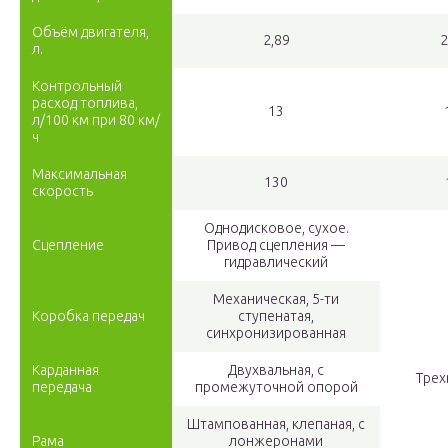
Объём двигателя,
2,89
2
л.
Контрольный
расход топлива,
13
л/100 км при 80 км/
ч
Максимальная
130
скорость
Однодисковое, сухое.
Сцепление
Привод сцепления —
гидравлический
Механическая, 5-ти
Коробка передач
ступенатая,
синхронизированная
Карданная
Двухвальная, с
Трех
передача
промежуточной опорой
Штампованная, клепаная, с
Рама
лонжеронами