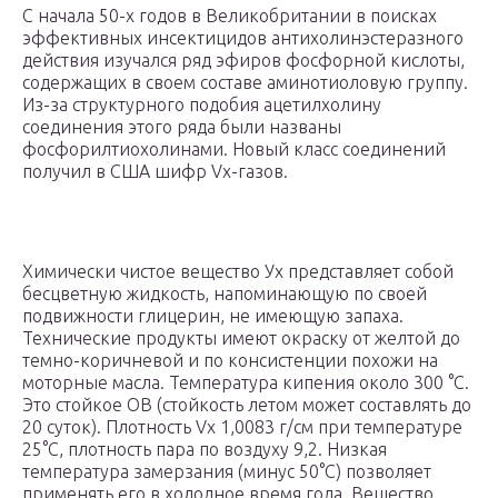
С начала 50-х годов в Великобритании в поисках
эффективных инсектицидов антихолинэстеразного
действия изучался ряд эфиров фосфорной кислоты,
содержащих в своем составе аминотиоловую группу.
Из-за структурного подобия ацетилхолину
соединения этого ряда были названы
фосфорилтиохолинами. Новый класс соединений
получил в США шифр Vх-газов.
Химически чистое вещество Ух представляет собой
бесцветную жидкость, напоминающую по своей
подвижности глицерин, не имеющую запаха.
Технические продукты имеют окраску от желтой до
темно-коричневой и по консистенции похожи на
моторные масла. Температура кипения около 300 °С.
Это стойкое ОВ (стойкость летом может составлять до
20 суток). Плотность Vх 1,0083 г/см при температуре
25°С, плотность пара по воздуху 9,2. Низкая
температура замерзания (минус 50°С) позволяет
применять его в холодное время года. Вещество