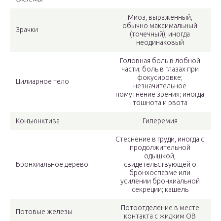
Миоз, выраженный,
обычно максимальный
Зрачки
(точечный), иногда
неодинаковый
Головная боль в лобной
части; боль в глазах при
фокусировке;
Цилиарное тело
незначительное
помутнение зрения; иногда
тошнота и рвота
Конъюнктива
Гиперемия
Стеснение в груди, иногда с
продолжительной
одышкой,
Бронхиальное дерево
свидетельствующей о
бронхоспазме или
усилении бронхиальной
секреции; кашель
Потоотделение в месте
Потовые железы
контакта с жидким ОВ