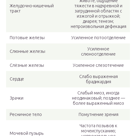
животе; ощущение
Желудочно-кишечный
тяжести в надчревной и
тракт
загрудинной областях с
изжогой и отрыжкой;
диарея; тенезм;
непроизвольная дефекация
Потовые железы
Усиленное потоотделение
Усиленное
Слюнные железы
слюноотделение
Слёзные железы
Усиленное слезотечение
Слабо выраженная
Сердце
брадикардия
Слабый миоз, иногда
Зрачки
неодинаковый; позднее —
более выраженный миоз
Ресничное тело
Помутнение зрения
Частота позывов к
мочеиспусканию;
Мочевой пузырь