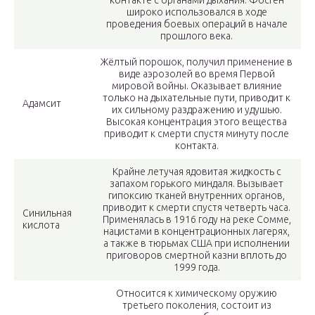
контакте с органами дыхания. Фосген
широко использовался в ходе
проведения боевых операций в начале
прошлого века.
Жёлтый порошок, получил применение в
виде аэрозолей во время Первой
мировой войны. Оказывает влияние
только на дыхательные пути, приводит к
Адамсит
их сильному раздражению и удушью.
Высокая концентрация этого вещества
приводит к смерти спустя минуту после
контакта.
Крайне летучая ядовитая жидкость с
запахом горького миндаля. Вызывает
гипоксию тканей внутренних органов,
приводит к смерти спустя четверть часа.
Синильная
Применялась в 1916 году на реке Сомме,
кислота
нацистами в концентрационных лагерях,
а также в тюрьмах США при исполнении
приговоров смертной казни вплоть до
1999 года.
Относится к химическому оружию
третьего поколения, состоит из