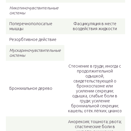
Никотиночувствительные
системы
Поперечнополосатые
Фасцикуляция в месте
мышцы
воздействия жидкости
Резорбтивное действие
Мускариночувствительные
системы
Стеснение в груди, иногда с
продолжительной
одышкой,
свидетельствующей о
бронхоспазме или
Бронхиальное дерево
усилении секреции;
одышка, слабые боли в
груди; усиление
бронхиальной секреции;
кашель; отёк лёгких; цианоз
Анорексия; тошнота; рвота;
спастические боли в