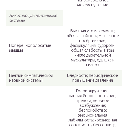
непроизвольное
мочеиспускание
Никотиночувствительные
системы
Быстрая утомляемость;
лёгкая слабость; мышечное
подёргивание;
Поперечнополосатые
фасцикуляция; судороги;
мышцы
общая слабость, в том
числе дыхательной
мускулатуры, одышка и
цианоз
Ганглии симпатической
Бледность; периодическое
нервной системы
повышение давления
Головокружение;
напряжённое состояние;
тревога, нервное
возбуждение;
беспокойство;
эмоциональная
лабильность; чрезмерная
сонливость; бессонница;