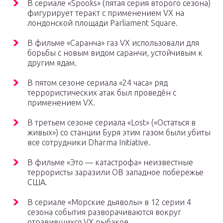
В сериале «Spooks» (пятая серия второго сезона)
фигурирует теракт с применением VX на
лондонской площади Parliament Square.
В фильме «Саранча» газ VX использовали для
борьбы с новым видом саранчи, устойчивым к
другим ядам.
В пятом сезоне сериала «24 часа» ряд
террористических атак был проведён с
применением VX.
В третьем сезоне сериала «Lost» («Остаться в
живых») со станции Буря этим газом были убиты
все сотрудники Dharma Initiative.
В фильме «Это — катастрофа» неизвестные
террористы заразили ОВ западное побережье
США.
В сериале «Морские дьяволы» в 12 серии 4
сезона события разворачиваются вокруг
отравившихся VX рыбаков.