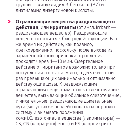
группы — хинуклидил-3-бензилат (BZ) и
диэтиламид лизергиновой кислоты.
Отравляющие вещества раздражающего
действия
, или
ирританты
(от англ. irritant —
раздражающее вещество). Раздражающие
вещества относятся к быстродействующим. В то
же время их действие, как правило,
кратковременно, поскольку после выхода из
заражённой зоны признаки отравления
проходят через 1—10 мин. Смертельное
действие от ирритантов возможно только при
поступлении в организм доз, в десятки-сотни
раз превышающих минимально и оптимально
действующие дозы. К раздражающим
отравляющим веществам относят слезоточивые
вещества, вызывающие обильное слезотечение,
и чихательные, раздражающие дыхательные
пути (могут также воздействовать на нервную
систему и вызывать поражения
кожи).Слезоточивые вещества (лакриматоры) —
CS, CN (хлорацетофенон) и PS (хлорпикрин).