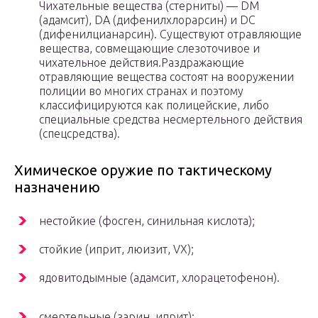
Чихательные вещества (стерниты) — DM
(адамсит), DA (дифенилхлорарсин) и DC
(дифенилцианарсин). Существуют отравляющие
вещества, совмещающие слезоточивое и
чихательное действия.Раздражающие
отравляющие вещества состоят на вооружении
полиции во многих странах и поэтому
классифицируются как полицейские, либо
специальные средства несмертельного действия
(спецсредства).
Химическое оружие по тактическому
назначению
нестойкие (фосген, синильная кислота);
стойкие (иприт, люизит, VX);
ядовитодымные (адамсит, хлорацетофенон).
смертельные (зарин, иприт);