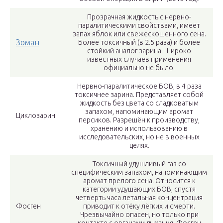
Прозрачная жидкость с нервно-
паралитическими свойствами, имеет
запах яблок или свежескошенного сена.
Зоман
Более токсичный (в 2.5 раза) и более
стойкий аналог зарина. Широко
известных случаев применения
официально не было.
Нервно-паралитическое БОВ, в 4 раза
токсичнее зарина. Представляет собой
жидкость без цвета со сладковатым
запахом, напоминающим аромат
Циклозарин
персиков. Разрешён к производству,
хранению и использованию в
исследовательских, но не в военных
целях.
Токсичный удушливый газ со
специфическим запахом, напоминающим
аромат прелого сена. Относится к
категории удушающих БОВ, спустя
четверть часа летальная концентрация
Фосген
приводит к отёку лёгких и смерти.
Чрезвычайно опасен, но только при