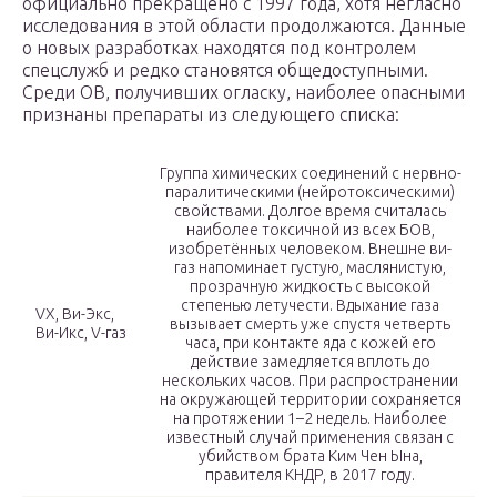
официально прекращено с 1997 года, хотя негласно
исследования в этой области продолжаются. Данные
о новых разработках находятся под контролем
спецслужб и редко становятся общедоступными.
Среди ОВ, получивших огласку, наиболее опасными
признаны препараты из следующего списка:
Группа химических соединений с нервно-
паралитическими (нейротоксическими)
свойствами. Долгое время считалась
наиболее токсичной из всех БОВ,
изобретённых человеком. Внешне ви-
газ напоминает густую, маслянистую,
прозрачную жидкость с высокой
степенью летучести. Вдыхание газа
VX, Ви-Экс,
вызывает смерть уже спустя четверть
Ви-Икс, V-газ
часа, при контакте яда с кожей его
действие замедляется вплоть до
нескольких часов. При распространении
на окружающей территории сохраняется
на протяжении 1–2 недель. Наиболее
известный случай применения связан с
убийством брата Ким Чен Ына,
правителя КНДР, в 2017 году.