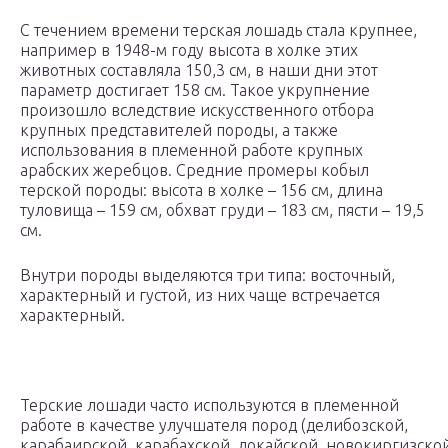
С течением времени терская лошадь стала крупнее,
например в 1948-м году высота в холке этих
животных составляла 150,3 см, в наши дни этот
параметр достигает 158 см. Такое укрупнение
произошло вследствие искусственного отбора
крупных представителей породы, а также
использования в племенной работе крупных
арабских жеребцов. Средние промеры кобыл
терской породы: высота в холке – 156 см, длина
туловища – 159 см, обхват груди – 183 см, пясти – 19,5
см.
Внутри породы выделяются три типа: восточный,
характерный и густой, из них чаще встречается
характерный.
Терские лошади часто используются в племенной
работе в качестве улучшателя пород (делибозской,
карабаирской, карабахской, локайской, новокиргизско