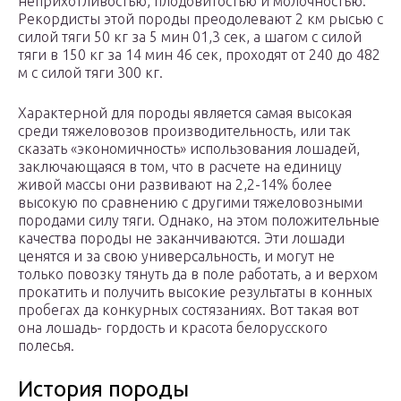
неприхотливостью, плодовитостью и молочностью.
Рекордисты этой породы преодолевают 2 км рысью с
силой тяги 50 кг за 5 мин 01,3 сек, а шагом с силой
тяги в 150 кг за 14 мин 46 сек, проходят от 240 до 482
м с силой тяги 300 кг.
Характерной для породы является самая высокая
среди тяжеловозов производительность, или так
сказать «экономичность» использования лошадей,
заключающаяся в том, что в расчете на единицу
живой массы они развивают на 2,2-14% более
высокую по сравнению с другими тяжеловозными
породами силу тяги. Однако, на этом положительные
качества породы не заканчиваются. Эти лошади
ценятся и за свою универсальность, и могут не
только повозку тянуть да в поле работать, а и верхом
прокатить и получить высокие результаты в конных
пробегах да конкурных состязаниях. Вот такая вот
она лошадь- гордость и красота белорусского
полесья.
История породы