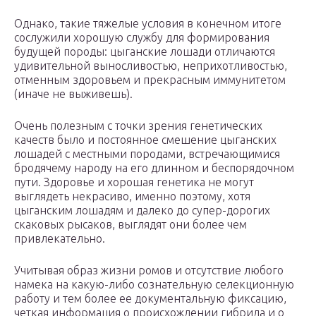
Однако, такие тяжелые условия в конечном итоге
сослужили хорошую службу для формирования
будущей породы: цыганские лошади отличаются
удивительной выносливостью, неприхотливостью,
отменным здоровьем и прекрасным иммунитетом
(иначе не выживешь).
Очень полезным с точки зрения генетических
качеств было и постоянное смешение цыганских
лошадей с местными породами, встречающимися
бродячему народу на его длинном и беспорядочном
пути.
Здоровье и хорошая генетика не могут
выглядеть некрасиво, именно поэтому, хотя
цыганским лошадям и далеко до супер-дорогих
скаковых рысаков, выглядят они более чем
привлекательно.
Учитывая образ жизни ромов и отсутствие любого
намека на какую-либо сознательную селекционную
работу и тем более ее документальную фиксацию,
четкая информация о происхождении гибрида и о