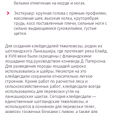
белыми отметинам на морде и ногах.
Экстерьер: крупная голова с прямым профилем,
массивная шея, высокая холка, круторебрая
грудь, косо поставленные плечи, сильные ноги с
сильно выдающимися сухожильями, густые
щетки.
Для создания клейдесдалей тяжеловозы, родом из
шотландского Ланкашира, где протекает река Клайд,
в XVIII веке были скрещены с фламандскими
лошадьми под руководством коневода Д. Патерсона.
Для разведения породы лошадей широко
использовались и шайры. Несмотря на это
клейдесдали сохранили относительно легкое
строение. Кроме работ по расчистке леса и
сельскохозяйственных работ, клейдесдали всегда
использовались для перевозки угля на
ланкаширских шахтах. Сегодня клейдесдали —
единственные шотландские тяжеловозы, и
используются в основном для перевозки телег,
доверху груженых бочками с пивом, а также для