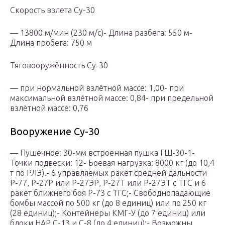
Скорость взлета Су-30
— 13800 м/мин (230 м/с)- Длина разбега: 550 м-
Длина пробега: 750 м
Тяговооружённость Су-30
— при нормальной взлётной массе: 1,00- при
максимальной взлётной массе: 0,84- при предельной
взлётной массе: 0,76
Вооружение Су-30
— Пушечное: 30-мм встроенная пушка ГШ-30-1-
Точки подвески: 12- Боевая нагрузка: 8000 кг (до 10,4
т по РЛЭ).- 6 управляемых ракет средней дальности
Р-77, Р-27Р или Р-27ЭР, Р-27Т или Р-27ЭТ с ТГС и 6
ракет ближнего боя Р-73 с ТГС;- Свободнопадающие
бомбы массой по 500 кг (до 8 единиц) или по 250 кг
(28 единиц);- Контейнеры КМГ-У (до 7 единиц) или
блоки НАР С-13 и С-8 (до 4 единиц);- Возможны