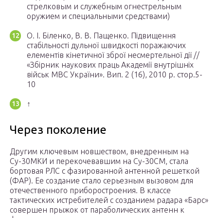
стрелковым и служебным огнестрельным
оружием и специальными средствами)
О. І. Біленко, В. В. Пащенко. Підвищення
стабільності дульної швидкості поражаючих
елементів кінетичної зброї несмертельної дії //
«Збірник наукових праць Академії внутрішніх
військ МВС України». Вип. 2 (16), 2010 р. стор.5-
10
↑
Через поколение
Другим ключевым новшеством, внедренным на
Су-30МКИ и перекочевавшим на Су-30СМ, стала
бортовая РЛС с фазированной антенной решеткой
(ФАР). Ее создание стало серьезным вызовом для
отечественного приборостроения. В классе
тактических истребителей с созданием радара «Барс»
совершен прыжок от параболических антенн к