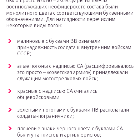
было просто и ясно – аксессуары на плечах
военнослужащих неофицерского состава были
монолитного цвета с соответствующими буквенными
обозначениями. Для наглядности перечислим
некоторые виды погон:
малиновые с буквами ВВ означали
принадлежность солдата к внутренним войскам
СССР;
алые погоны с надписью СА (расшифровывалось
это просто – «советская армия») принадлежали
служащим мотострелковых войск;
красные с надписью СА считались
общевойсковыми;
зелеными погонами с буквами ПВ располагали
солдаты-пограничники;
плечевые знаки черного цвета с буквами СА
были у танкистов и артиллеристов;