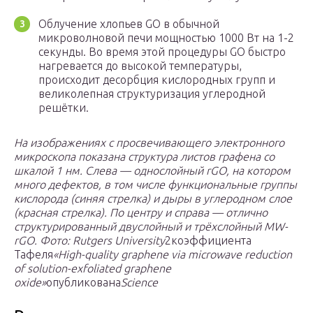
Облучение хлопьев GO в обычной
микроволновой печи мощностью 1000 Вт на 1-2
секунды. Во время этой процедуры GO быстро
нагревается до высокой температуры,
происходит десорбция кислородных групп и
великолепная структуризация углеродной
решётки.
На изображениях с просвечивающего электронного
микроскопа показана структура листов графена со
шкалой 1 нм. Слева — однослойный rGO, на котором
много дефектов, в том числе функциональные группы
кислорода (синяя стрелка) и дыры в углеродном слое
(красная стрелка). По центру и справа — отлично
структурированный двуслойный и трёхслойный MW-
rGO.
Фото: Rutgers University
2коэффициента
Тафеля
«High-quality graphene via microwave reduction
of solution-exfoliated graphene
oxide»
опубликована
Science