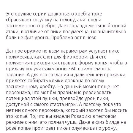
Это оружие серии драконьего хребта тоже
сбрасывает сосульку на голову, аки плод и
заснеженное серебро. Дает гораздо меньше базовой
атаки, в отличие от пики полумесяца, но значительно
больше физ урона. Проблема вот в чем:
Данное оружие по всем параметрам уступает пике
полумесяца, как слот для физ керри. Для его
получения приходится отдавать форму копья, чтобы в
придачу получить желанные 60 примогемов за
задание. А для его создания и дальнейшей прокачки
придётся собирать клыки дракона по всему
заснеженному хребту. На данный момент еще нет
персонажа, что мог бы правильно реализовать
потенциал этой пушки, превзойдя урон пики,
доступной с самого старта игры. А поэтому пока что
нет ни одного персонажа, который захотел бы носить
это копье. То, что вы видели Розарию в тестовом
режиме с ним, это полная чушь. Даже в физ билде на
розе копье проиграет пике полумесяца по урону.