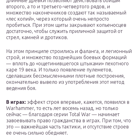
длинные древки позволяют действовать бойцам
второго, а то и третьего-четвертого рядов, и
множество наконечников создают так называемый
«лес копий», через который очень непросто
пробиться. При этом щиты закрывают копьеносцев
достаточно, чтобы служить приличной защитой от
стрел, камней и дротиков.
На этом принципе строились и фаланга, и легионный
строй, и множество позднейших боевых формаций
— вплоть до «ощетинившегося штыками» пехотного
каре 19 века. И только появление пулеметов,
сделавших бессмысленными плотные построения,
окончательно вывело из употребления этот метод
ведения боя.
В играх:
эффект строя впервые, кажется, появился в
Warhammer, то есть лет восемь назад, но только
сейчас — благодаря серии Total War — начинает
завоевывать право гражданства в играх. При том, что
это — важнейшая часть тактики, и отсутствие строев
ее очень сильно обедняет.