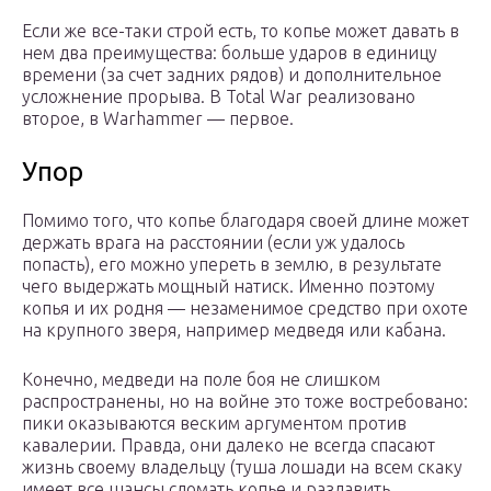
Если же все-таки строй есть, то копье может давать в
нем два преимущества: больше ударов в единицу
времени (за счет задних рядов) и дополнительное
усложнение прорыва. В Total War реализовано
второе, в Warhammer — первое.
Упор
Помимо того, что копье благодаря своей длине может
держать врага на расстоянии (если уж удалось
попасть), его можно упереть в землю, в результате
чего выдержать мощный натиск. Именно поэтому
копья и их родня — незаменимое средство при охоте
на крупного зверя, например медведя или кабана.
Конечно, медведи на поле боя не слишком
распространены, но на войне это тоже востребовано:
пики оказываются веским аргументом против
кавалерии. Правда, они далеко не всегда спасают
жизнь своему владельцу (туша лошади на всем скаку
имеет все шансы сломать копье и раздавить