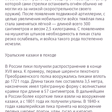
которой сами стрелки остановить огнём обычно не
могли из-за низкой скорострельности своего
оружия). После появления подвижной артиллерии, с
целью увеличения мобильности войск тяжёлая пика
стала заменяться лёгкой — длиной всего 300
сантиметров и весом 2,5 килограмма. С появлением
на мушкетах штыков необходимость в пиках стала
резко ослабевать, и войска такого рода постепенно
исчезли.
Уральские казаки в походе
В России пики получили распространение в конце
XVII века. К примеру, первые шеренги пехотного
Преображенского полка вооружались пиками вплоть
до 1721 года. Длина таких пик составляла 3,5 метра,
наконечник имел трёхгранную форму с волнистыми
краями при длине в 57 сантиметров. В дальнейшем
в России более короткие пики взяли на вооружение
казаки, а с 1801 года их получили уланы. В 1840-х
годах кавалерийская пика принята на вооружение
первых шеренг драгун, улан, гусар и кирасир.