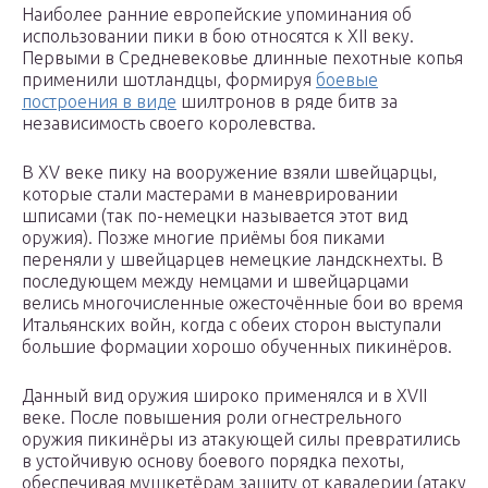
Наиболее ранние европейские упоминания об
использовании пики в бою относятся к XII веку.
Первыми в Средневековье длинные пехотные копья
применили шотландцы, формируя
боевые
построения в виде
шилтронов в ряде битв за
независимость своего королевства.
В XV веке пику на вооружение взяли швейцарцы,
которые стали мастерами в маневрировании
шписами (так по-немецки называется этот вид
оружия). Позже многие приёмы боя пиками
переняли у швейцарцев немецкие ландскнехты. В
последующем между немцами и швейцарцами
велись многочисленные ожесточённые бои во время
Итальянских войн, когда с обеих сторон выступали
большие формации хорошо обученных пикинёров.
Данный вид оружия широко применялся и в XVII
веке. После повышения роли огнестрельного
оружия пикинёры из атакующей силы превратились
в устойчивую основу боевого порядка пехоты,
обеспечивая мушкетёрам защиту от кавалерии (атаку