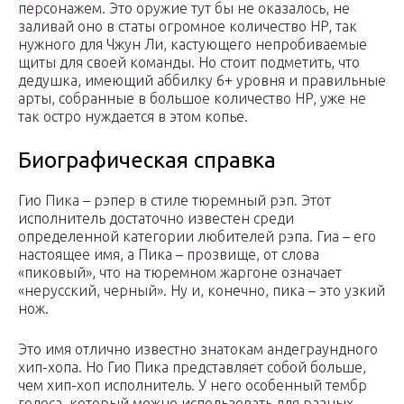
персонажем. Это оружие тут бы не оказалось, не
заливай оно в статы огромное количество HP, так
нужного для Чжун Ли, кастующего непробиваемые
щиты для своей команды. Но стоит подметить, что
дедушка, имеющий аббилку 6+ уровня и правильные
арты, собранные в большое количество HP, уже не
так остро нуждается в этом копье.
Биографическая справка
Гио Пика – рэпер в стиле тюремный рэп. Этот
исполнитель достаточно известен среди
определенной категории любителей рэпа. Гиа – его
настоящее имя, а Пика – прозвище, от слова
«пиковый», что на тюремном жаргоне означает
«нерусский, черный». Ну и, конечно, пика – это узкий
нож.
Это имя отлично известно знатокам андеграундного
хип-хопа. Но Гио Пика представляет собой больше,
чем хип-хоп исполнитель. У него особенный тембр
голоса, который можно использовать для разных