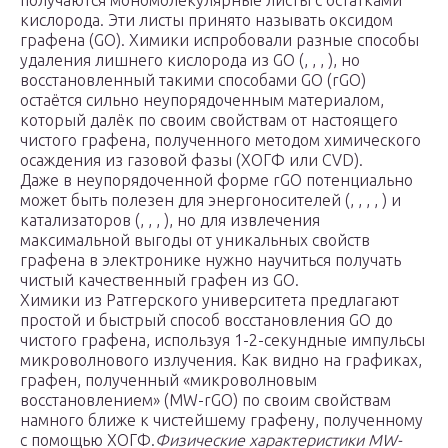
получаются мономолекулярные листы с остатками
кислорода. Эти листы принято называть оксидом
графена (GO). Химики испробовали разные способы
удаления лишнего кислорода из GO (, , , ), но
восстановленный такими способами GO (rGO)
остаётся сильно неупорядоченным материалом,
который далёк по своим свойствам от настоящего
чистого графена, полученного методом химического
осаждения из газовой фазы (ХОГФ или CVD).
Даже в неупорядоченной форме rGO потенциально
может быть полезен для энергоносителей (, , , , ) и
катализаторов (, , , ), но для извлечения
максимальной выгоды от уникальных свойств
графена в электронике нужно научиться получать
чистый качественный графен из GO.
Химики из Ратгерского университета предлагают
простой и быстрый способ восстановления GO до
чистого графена, используя 1-2-секундные импульсы
микроволнового излучения. Как видно на графиках,
графен, полученный «микроволновым
восстановлением» (MW-rGO) по своим свойствам
намного ближе к чистейшему графену, полученному
с помощью ХОГФ.
Физические характеристики MW-