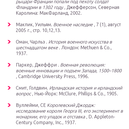
рыцари Франции попали под пехоту солдат
Фландрии в 1302 году
, Джефферсон, Северная
Каролина: МакФарланд, 2002.
Макпик, Уильям.
Военное наследие
, 7 (1), август
2005 г., стр. 10,12,13.
Оман, Чарльз .
История военного искусства в
шестнадцатом веке
. Лондон: Methuen & Co.,
1937.
Паркер, Джеффри .
Военная революция:
военные инновации и подъем Запада, 1500–1800
, Cambridge University Press, 1996.
Смит, Голдвин.
Ирландская история и ирландский
вопрос
, Нью-Йорк: McClure, Phillips & Co., 1905.
Вуллейми, CE
Королевский Джордж:
исследование короля Георга III, его эксперимент в
монархии, его упадок и отставка
, D. Appleton-
Century Company, Inc., 1937.