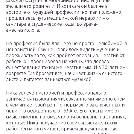
школы поступил в медицинский институт, как
желали его родители. И хотя сам он был не в
восторге от будущей профессии, но, как положено,
прошел весь путь медицинской иерархии – от
санитара в студенческие годы, до врача-
анестезиолога.
Но профессия была для него не просто нелюбимой, а
ненавистной. Ему не нравилось видеть мучения и
переживать за то, как пройдет операция. Негатив от
работы он проецировал на жизнь, что делало
существование таким же негативным. И в 30-летнем
возрасте Гиа бросает все, начинает жизнь с чистого
листа и пытается заниматься музыкой.
Пика увлечен историей и профессионально
занимается изысканиями, связанными именно с тем,
о чем читает свой рэп – о тюрьмах, о заключенных и
невинно осужденных, о ГУЛАГе. Его тексты имеют
смысл именно потому, что они основаны на знаниях,
которые Пика получает из своих изыскательских
работ. Он много читает, причем документальные