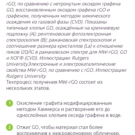
rGO, по сравнению с нетронутым оксидом графена
GO, восстановленным оксидом графена rGO и
графеном, полученным методом химического
осаждения из газовой фазы (CVD). Показаны
типичные хлопья GO, осаждённые на кремниевую
подложку (А); рентгеновская фотоэлектронная
спектроскопия (B); рамановская спектроскопия и
соотношение размера кристаллов (L
a
) к отношению
пиков l
2D
/l
G
в рамановском спектре для MW-rGO, GO
и ХОГФ (CVD).
Иллюстрации: Rutgers
University
Электронные и электрокаталитические
свойства MW-rGO, по сравнению с rGO.
Иллюстрации:
Rutgers University
Техпроцесс получения MW-rGO состоит из
нескольких этапов.
Окисление графита модифицированным
методом Хаммерса и растворение его до
однослойных хлопьев оксида графена в воде.
Отжиг GO, чтобы материал стал более
восприимчив к микроволновому облучению.