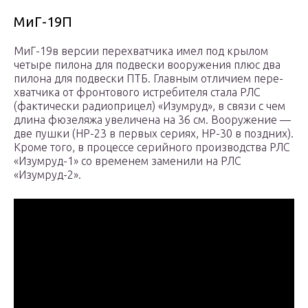
МиГ-19П
МиГ-19в версии перехватчика имел под крылом
четыре пи­лона для подвески вооружения плюс два
пи­лона для подвески ПТБ. Главным отличием пере­
хватчика от фронтового истребителя стала РЛС
(фактически радиоприцел) «Из­умруд», в связи с чем
дли­на фюзеляжа увеличена на 36 см. Воору­жение —
две пушки (НР-23 в первых сериях, НР-30 в поздних).
Кроме того, в процессе се­рийного производства РЛС
«Изумруд-1» со временем заменили на РЛС
«Изумруд-2».