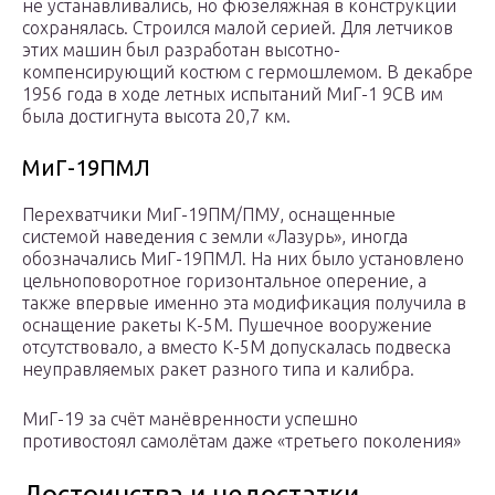
не устанавливались, но фюзеляжная в конструкции
сохранялась. Строился малой серией. Для летчиков
этих машин был разработан высотно-
компенсирующий костюм с гермошлемом. В де­кабре
1956 года в ходе летных испытаний МиГ-1 9СВ им
была достигнута высота 20,7 км.
МиГ-19ПМЛ
Перехватчики МиГ-19ПМ/ПМУ, ос­нащенные
системой наведения с зем­ли «Лазурь», иногда
обозначались МиГ-19ПМЛ. На них было установлено
цельноповоротное горизонтальное оперение, а
также впервые именно эта модификация получила в
оснащение ракеты К-5М. Пу­шечное вооружение
отсутствовало, а вме­сто К-5М допускалась подвеска
неу­правляемых ракет разного типа и калибра.
МиГ-19 за счёт манёвренности успешно
противостоял самолётам даже «третьего поколения»
Достоинства и недостатки