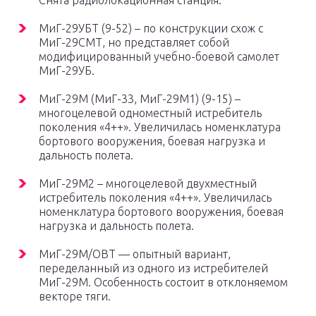
Снята радиолокационная станция.
МиГ-29УБТ (9-52) – по конструкции схож с
МиГ-29СМТ, но представляет собой
модифицированный учебно-боевой самолет
МиГ-29УБ.
МиГ-29М (МиГ-33, МиГ-29М1) (9-15) –
многоцелевой одноместный истребитель
поколения «4++». Увеличилась номенклатура
бортового вооружения, боевая нагрузка и
дальность полета.
МиГ-29М2 – многоцелевой двухместный
истребитель поколения «4++». Увеличилась
номенклатура бортового вооружения, боевая
нагрузка и дальность полета.
МиГ-29М/ОВТ — опытный вариант,
переделанный из одного из истребителей
МиГ-29М. Особенность состоит в отклоняемом
векторе тяги.