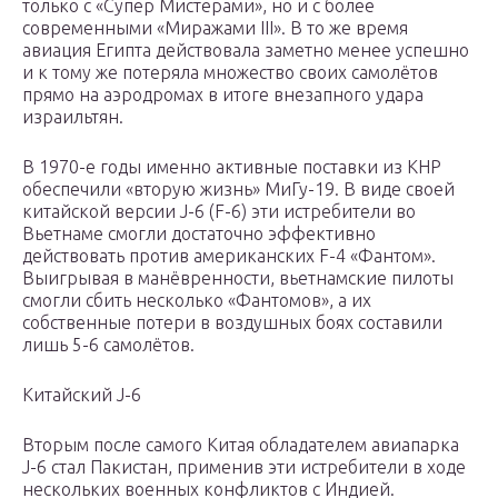
только с «Супер Мистерами», но и с более
современными «Миражами III». В то же время
авиация Египта действовала заметно менее успешно
и к тому же потеряла множество своих самолётов
прямо на аэродромах в итоге внезапного удара
израильтян.
В 1970-е годы именно активные поставки из КНР
обеспечили «вторую жизнь» МиГу-19. В виде своей
китайской версии J-6 (F-6) эти истребители во
Вьетнаме смогли достаточно эффективно
действовать против американских F-4 «Фантом».
Выигрывая в манёвренности, вьетнамские пилоты
смогли сбить несколько «Фантомов», а их
собственные потери в воздушных боях составили
лишь 5-6 самолётов.
Китайский J-6
Вторым после самого Китая обладателем авиапарка
J-6 стал Пакистан, применив эти истребители в ходе
нескольких военных конфликтов с Индией.