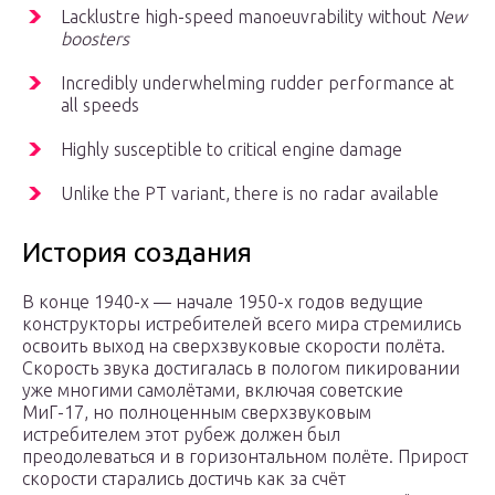
Lacklustre high-speed manoeuvrability without
New
boosters
Incredibly underwhelming rudder performance at
all speeds
Highly susceptible to critical engine damage
Unlike the PT variant, there is no radar available
История создания
В конце 1940-х — начале 1950-х годов ведущие
конструкторы истребителей всего мира стремились
освоить выход на сверх­звуковые скорости полёта.
Скорость звука достигалась в пологом пики­ровании
уже многими самолётами, включая советские
МиГ-17, но полноценным сверхзвуковым
истребителем этот рубеж должен был
преодолеваться и в гори­зонтальном полёте. Прирост
скорости старались достичь как за счёт