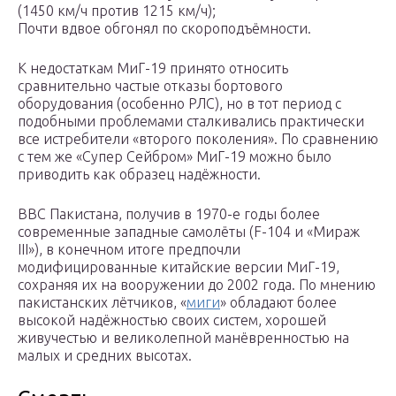
(1450 км/ч против 1215 км/ч);
Почти вдвое обгонял по скороподъёмности.
К недостаткам МиГ-19 принято относить
сравнительно частые отказы бортового
оборудования (особенно РЛС), но в тот период с
подобными проблемами сталкивались практически
все истребители «второго поколения». По сравнению
с тем же «Супер Сейбром» МиГ-19 можно было
приводить как образец надёжности.
ВВС Пакистана, получив в 1970-е годы более
современные западные самолёты (F-104 и «Мираж
III»), в конечном итоге предпочли
модифицированные китайские версии МиГ-19,
сохраняя их на вооружении до 2002 года. По мнению
пакистанских лётчиков, «
миги
» обладают более
высокой надёжностью своих систем, хорошей
живучестью и великолепной манёвренностью на
малых и средних высотах.