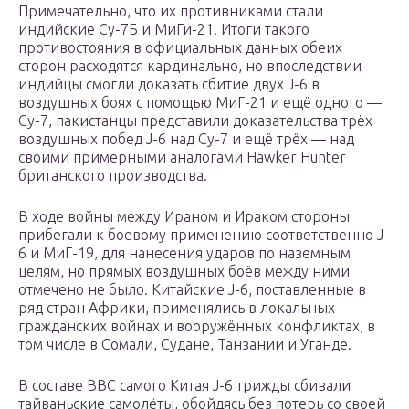
Примечательно, что их противниками стали
индийские Су-7Б и МиГи-21. Итоги такого
противостояния в официальных данных обеих
сторон расходятся кардинально, но впоследствии
индийцы смогли доказать сбитие двух J-6 в
воздушных боях с помощью МиГ-21 и ещё одного —
Су-7, пакистанцы представили доказательства трёх
воздушных побед J-6 над Су-7 и ещё трёх — над
своими примерными аналогами Hawker Hunter
британского производства.
В ходе войны между Ираном и Ираком стороны
прибегали к боевому применению соответственно J-
6 и МиГ-19, для нанесения ударов по наземным
целям, но прямых воздушных боёв между ними
отмечено не было. Китайские J-6, поставленные в
ряд стран Африки, применялись в локальных
гражданских войнах и вооружённых конфликтах, в
том числе в Сомали, Судане, Танзании и Уганде.
В составе ВВС самого Китая J-6 трижды сбивали
тайваньские самолёты, обойдясь без потерь со своей