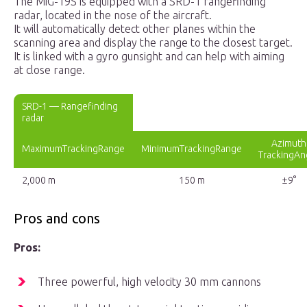
The MiG-19S is equipped with a SRD-1 rangefinding
radar, located in the nose of the aircraft.
It will automatically detect other planes within the
scanning area and display the range to the closest target.
It is linked with a gyro gunsight and can help with aiming
at close range.
SRD-1 — Rangefinding
radar
Azimuth
MaximumTrackingRange
MinimumTrackingRange
TrackingAn
2,000 m
150 m
±9°
Pros and cons
Pros:
Three powerful, high velocity 30 mm cannons