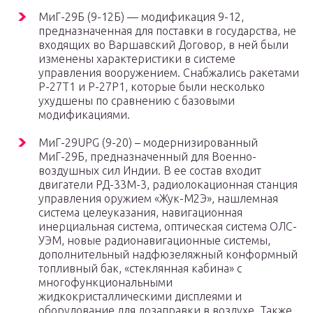
МиГ-29Б (9-12Б) — модификация 9-12,
предназначенная для поставки в государства, не
входящих во Варшавский Договор, в ней были
изменены характеристики в системе
управления вооружением. Снабжались ракетами
Р-27Т1 и Р-27Р1, которые были несколько
ухудшены по сравнению с базовыми
модификациями.
МиГ-29UPG (9-20) – модернизированный
МиГ-29Б, предназначенный для Военно-
воздушных сил Индии. В ее состав входит
двигатели РД-33М-3, радиолокационная станция
управления оружием «Жук-М2Э», нашлемная
система целеуказания, навигационная
инерциальная система, оптическая система ОЛС-
УЭМ, новые радионавигационные системы,
дополнительный надфюзеляжный конформный
топливный бак, «стеклянная кабина» с
многофункциональными
жидкокристаллическими дисплеями и
оборудование для дозаправки в воздухе. Также