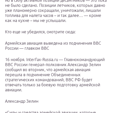
но в силу активной позиции десантников — это пока
не было сделано. Позиции летчиков, которых давно
уже планомерно сокращали, уничтожали, лишали
топлива для налета часов – и так далее… — кроме
как на кухне – мы не услышали.
Кто еще не убедился, смотрите сюда:
Армейская авиация выведена из подчинения ВВС
России — главком ВВС
16 ноября. Interfax-Russia.ru — Главнокомандующий
ВВС России генерал-полковник Александр Зелин
сообщил во вторник, что армейская авиация
перешла в подчинение Объединенных
стратегических командований, ВВС РФ будет
отвечать только за боевую подготовку армейской
авиации.
Александр Зелин
«Силы и средства армейской авиации, которые