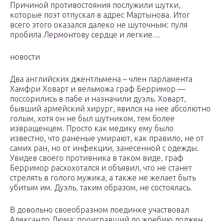
Причиной противостояния послужили шутки,
которые поэт отпускал в адрес Мартынова. Итог
всего этого оказался далеко не шуточным: пуля
пробила Лермонтову сердце и легкие…
новости
Два английских джентльмена – член парламента
Хамфри Ховарт и вельможа граф Берримор —
поссорились в пабе и назначили дуэль. Ховарт,
бывший армейский хирург, явился на нее абсолютно
голым, хотя он не был шутником, тем более
извращенцем. Просто как медику ему было
известно, что раненые умирают, как правило, не от
самих ран, но от инфекции, занесенной с одежды.
Увидев своего противника в таком виде, граф
Берримор расхохотался и объявил, что не станет
стрелять в голого мужика, а также не желает быть
убитым им. Дуэль, таким образом, не состоялась.
В довольно своеобразном поединке участвовал
Александр Дюма: проигравший по жребию должен