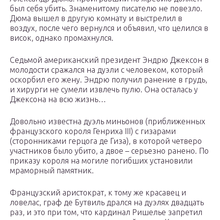
был себя убить. Знаменитому писателю не повезло.
Дюма вышел в другую комнату и выстрелил в
воздух, после чего вернулся и объявил, что целился в
висок, однако промахнулся.
Седьмой американский президент Эндрю Джексон в
молодости сражался на дуэли с человеком, который
оскорбил его жену. Эндрю получил ранение в грудь,
и хирурги не сумели извлечь пулю. Она осталась у
Джексона на всю жизнь…
Довольно известна дуэль миньонов (приближенных
французского короля Генриха III) с гизарами
(сторонниками герцога де Гиза), в которой четверо
участников было убито, а двое – серьезно ранено. По
приказу короля на могиле погибших установили
мраморный памятник.
Французский аристократ, к тому же красавец и
ловелас, граф де Бутвиль дрался на дуэлях двадцать
раз, и это при том, что кардинал Ришелье запретил