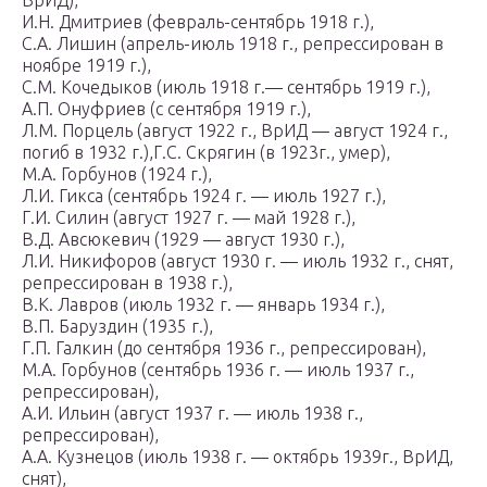
ВрИД),
И.Н. Дмитриев (февраль-сентябрь 1918 г.),
С.А. Лишин (апрель-июль 1918 г., репрессирован в
ноябре 1919 г.),
С.М. Кочедыков (июль 1918 г.— сентябрь 1919 г.),
А.П. Онуфриев (с сентября 1919 г.),
Л.М. Порцель (август 1922 г., ВрИД — август 1924 г.,
погиб в 1932 г.),Г.С. Скрягин (в 1923г., умер),
М.А. Горбунов (1924 г.),
Л.И. Гикса (сентябрь 1924 г. — июль 1927 г.),
Г.И. Силин (август 1927 г. — май 1928 г.),
В.Д. Авсюкевич (1929 — август 1930 г.),
Л.И. Никифоров (август 1930 г. — июль 1932 г., снят,
репрессирован в 1938 г.),
В.К. Лавров (июль 1932 г. — январь 1934 г.),
В.П. Баруздин (1935 г.),
Г.П. Галкин (до сентября 1936 г., репрессирован),
М.А. Горбунов (сентябрь 1936 г. — июль 1937 г.,
репрессирован),
А.И. Ильин (август 1937 г. — июль 1938 г.,
репрессирован),
А.А. Кузнецов (июль 1938 г. — октябрь 1939г., ВрИД,
снят),