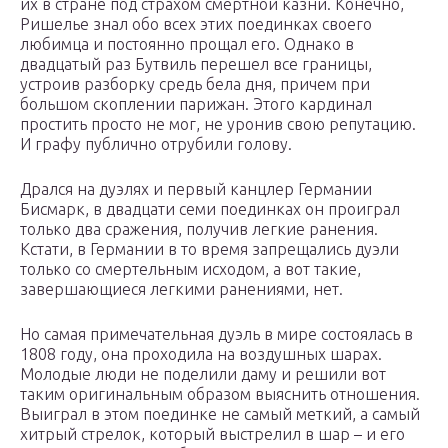
их в стране под страхом смертной казни. Конечно,
Ришелье знал обо всех этих поединках своего
любимца и постоянно прощал его. Однако в
двадцатый раз Бутвиль перешел все границы,
устроив разборку средь бела дня, причем при
большом скоплении парижан. Этого кардинал
простить просто не мог, не уронив свою репутацию.
И графу публично отрубили голову.
Дрался на дуэлях и первый канцлер Германии
Бисмарк, в двадцати семи поединках он проиграл
только два сражения, получив легкие ранения.
Кстати, в Германии в то время запрещались дуэли
только со смертельным исходом, а вот такие,
завершающиеся легкими ранениями, нет.
Но самая примечательная дуэль в мире состоялась в
1808 году, она проходила на воздушных шарах.
Молодые люди не поделили даму и решили вот
таким оригинальным образом выяснить отношения.
Выиграл в этом поединке не самый меткий, а самый
хитрый стрелок, который выстрелил в шар – и его