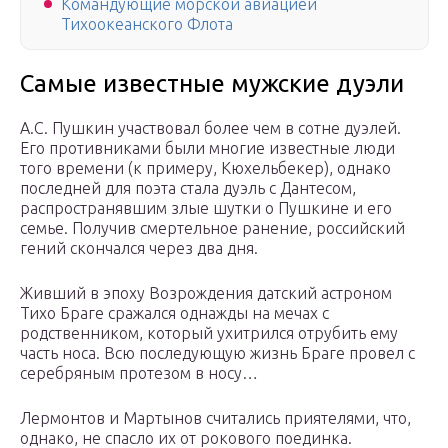
Командующие морской авиацией
Тихоокеанского Флота
Самые известные мужские дуэли
А.С. Пушкин участвовал более чем в сотне дуэлей.
Его противниками были многие известные люди
того времени (к примеру, Кюхельбекер), однако
последней для поэта стала дуэль с Дантесом,
распространявшим злые шутки о Пушкине и его
семье. Получив смертельное ранение, российский
гений скончался через два дня.
Живший в эпоху Возрождения датский астроном
Тихо Браге сражался однажды на мечах с
родственником, который ухитрился отрубить ему
часть носа. Всю последующую жизнь Браге провел с
серебряным протезом в носу…
Лермонтов и Мартынов считались приятелями, что,
однако, не спасло их от рокового поединка.