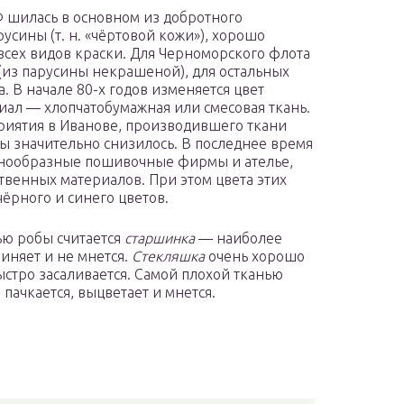
 шилась в основном из добротного
усины (т. н. «чёртовой кожи»), хорошо
всех видов краски. Для Черноморского флота
(из парусины некрашеной), для остальных
 В начале 80-х годов изменяется цвет
иал — хлопчатобумажная или смесовая ткань.
приятия в Иванове, производившего ткани
ы значительно снизилось. В последнее время
знообразные пошивочные фирмы и ателье,
твенных материалов. При этом цвета этих
ёрного и синего цветов.
ю робы считается
старшинка
— наиболее
линяет и не мнется.
Стекляшка
очень хорошо
стро засаливается. Самой плохой тканью
 пачкается, выцветает и мнется.