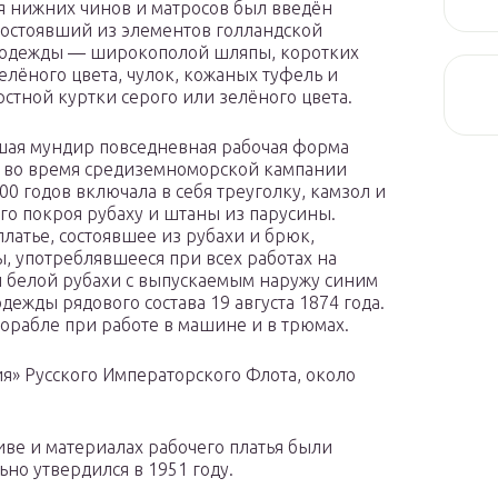
я нижних чинов и матросов был введён
состоявший из элементов голландской
 одежды — широкополой шляпы, коротких
елёного цвета, чулок, кожаных туфель и
стной куртки серого или зелёного цвета.
ая мундир повседневная рабочая форма
 во время средиземноморской кампании
0 годов включала в себя треуголку, камзол и
го покроя рубаху и штаны из парусины.
платье, состоявшее из рубахи и брюк,
, употреблявшееся при всех работах на
 белой рубахи с выпускаемым наружу синим
ежды рядового состава 19 августа 1874 года.
корабле при работе в машине и в трюмах.
я» Русского Императорского Флота, около
ве и материалах рабочего платья были
о утвердился в 1951 году.