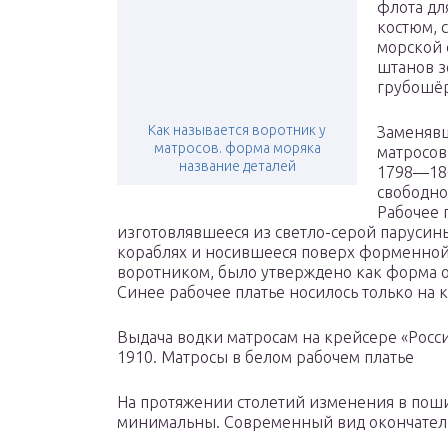
флота дл
костюм, 
морской
штанов з
грубошёр
Как называется воротник у
Заменявш
матросов. форма моряка
матросов
название деталей
1798—180
свободно
Рабочее 
изготовлявшееся из светло-серой парусины
кораблях и носившееся поверх форменной
воротником, было утверждено как форма од
Синее рабочее платье носилось только на 
Выдача водки матросам на крейсере «Росси
1910. Матросы в белом рабочем платье
На протяжении столетий изменения в поши
минимальны. Современный вид окончательн