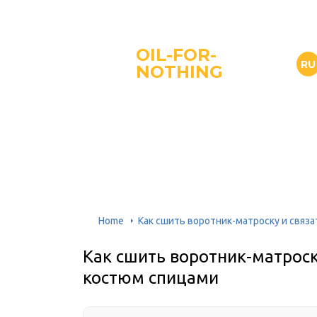
OIL-FOR-
RU
NOTHING
Home
Как сшить воротник-матроску и связ
Как сшить воротник-матроск
костюм спицами