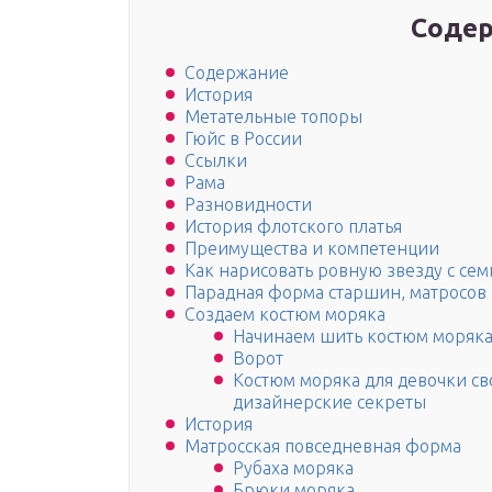
Содер
Содержание
История
Метательные топоры
Гюйс в России
Ссылки
Рама
Разновидности
История флотского платья
Преимущества и компетенции
Как нарисовать ровную звезду с се
Парадная форма старшин, матросов
Создаем костюм моряка
Начинаем шить костюм моряка
Ворот
Костюм моряка для девочки св
дизайнерские секреты
История
Матросская повседневная форма
Рубаха моряка
Брюки моряка