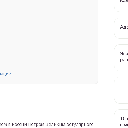
Кал
Адр
Япо
рар
иации
10 
в м
ием в России Петром Великим регулярного