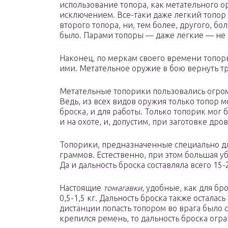
использование топора, как метательного о
исключением. Все-таки даже легкий топор
второго топора, ни, тем более, другого, бо
было. Парами топоры — даже легкие — не 
Наконец, по меркам своего времени топор
ими. Метательное оружие в бою вернуть т
Метательные топорики пользовались огро
Ведь, из всех видов оружия только топор м
броска, и для работы. Только топорик мог 
и на охоте, и, допустим, при заготовке дров
Топорики, предназначенные специально для
граммов. Естественно, при этом большая уб
Да и дальность броска составляла всего 15-
Настоящие
томагавки
, удобные, как для бр
0,5-1,5 кг. Дальность броска также осталас
дистанции попасть топором во врага было 
крепился ремень, то дальность броска огр