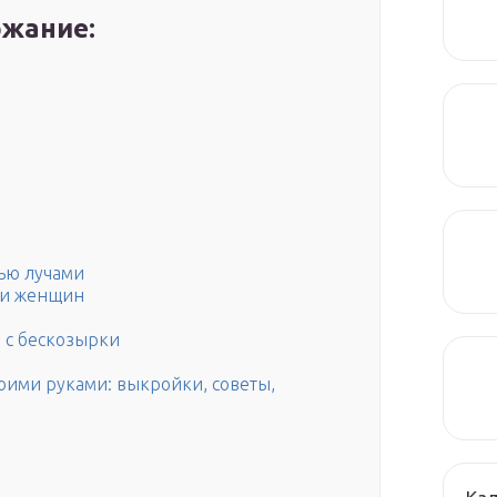
жание:
мью лучами
 и женщин
 с бескозырки
оими руками: выкройки, советы,