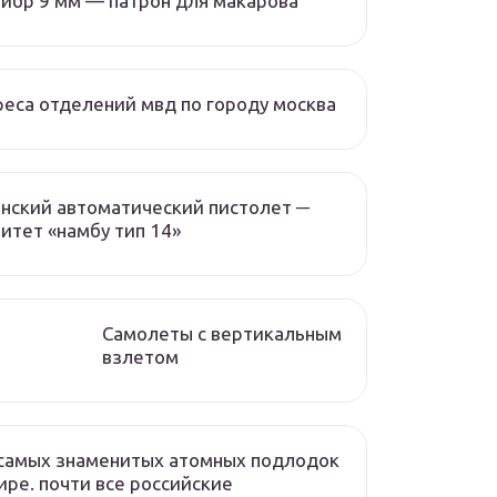
ибр 9 мм — патрон для макарова
еса отделений мвд по городу москва
нский автоматический пистолет ─
итет «намбу тип 14»
Самолеты с вертикальным
взлетом
самых знаменитых атомных подлодок
ире. почти все российские