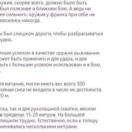
ружия, скорее всего, должно было быть
 был полезнее в ближнем бою. А ведь ни
лее сильного, оружия у франка при себе не
носились никогда.
ы был слишком дороги, чтобы разбрасываться
рудно.
мным успехом в качестве
оружия выживания
.
ожет быть применен и для удара, и для
быть с большим успехом использован и в бою,
.
 метания, могли иметь вес всего 300
ойная сила не входила в число их достоинств.
20 м.
оска, так и для рукопашной схватки, весили
ь в пределах 15-20 метров. На большей
слишком трудно. Естественно, если к топору
аничивалась несколькими метрами.