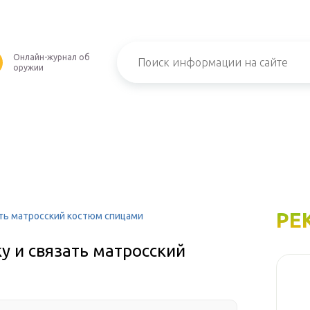
Онлайн-журнал об
оружии
РЕ
ать матросский костюм спицами
у и связать матросский