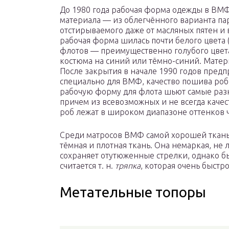
До 1980 года рабочая форма одежды в ВМФ
материала — из облегчённого варианта пар
отстирываемого даже от масляных пятен и 
рабочая форма шилась почти белого цвета 
флотов — преимущественно голубого цвета.
костюма на синий или тёмно-синий. Матер
После закрытия в начале 1990 годов пред
специально для ВМФ, качество пошива роб
рабочую форму для флота шьют самые ра
причем из всевозможных и не всегда качес
роб лежат в широком диапазоне оттенков ч
Среди матросов ВМФ самой хорошей ткань
тёмная и плотная ткань. Она немаркая, не 
сохраняет отутюженные стрелки, однако бы
считается т. н.
тряпка
, которая очень быстро
Метательные топоры