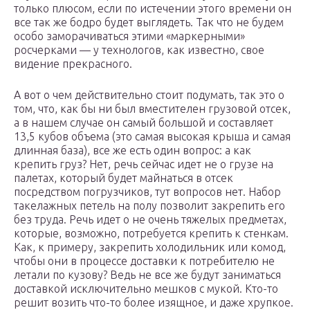
только плюсом, если по истечении этого времени он
все так же бодро будет выглядеть. Так что не будем
особо заморачиваться этими «маркерными»
росчерками — у технологов, как известно, свое
видение прекрасного.
А вот о чем действительно стоит подумать, так это о
том, что, как бы ни был вместителен грузовой отсек,
а в нашем случае он самый большой и составляет
13,5 кубов объема (это самая высокая крыша и самая
длинная база), все же есть один вопрос: а как
крепить груз? Нет, речь сейчас идет не о грузе на
палетах, который будет майнаться в отсек
посредством погрузчиков, тут вопросов нет. Набор
такелажных петель на полу позволит закрепить его
без труда. Речь идет о не очень тяжелых предметах,
которые, возможно, потребуется крепить к стенкам.
Как, к примеру, закрепить холодильник или комод,
чтобы они в процессе доставки к потребителю не
летали по кузову? Ведь не все же будут заниматься
доставкой исключительно мешков с мукой. Кто-то
решит возить что-то более изящное, и даже хрупкое.