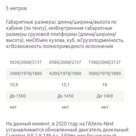
5 метров
Габаритные размеры: длина/ширина/высота по
кабине (по тенту), ммВнутренние габаритные
размеры грузовой платформы (длина/ширина/
высота), ммОбъем кузова, куб. мГрузоподъемность,
кгВозможность полноприводного исполнения
5630/2068/2137
6580/2068/2137
7380/2068/2137
3089/1978/1800
4200/1978/1800
5000/1978/1800
10,9
15,1
18
До 1500
До 1450
До 1400
нет
нет
нет
На данный момент, в 2020 году на ГАЗель-Next
устанавливается обновленный двигатель дизельный
Cummins ISF 2.8 149 л.с. 330Нм или бензиновый