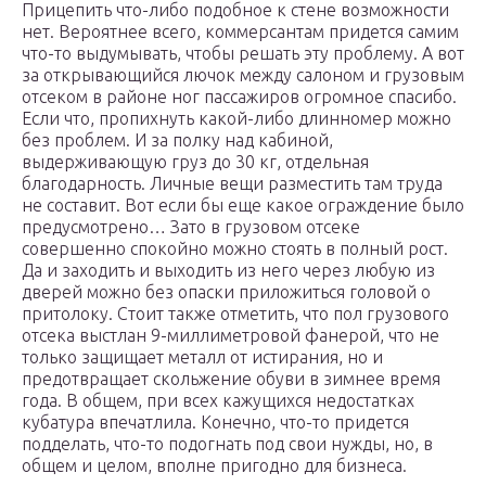
Прицепить что-либо подобное к стене возможности
нет. Вероятнее всего, коммерсантам придется самим
что-то выдумывать, чтобы решать эту проблему. А вот
за открывающийся лючок между салоном и грузовым
отсеком в районе ног пассажиров огромное спасибо.
Если что, пропихнуть какой-либо длинномер можно
без проблем. И за полку над кабиной,
выдерживающую груз до 30 кг, отдельная
благодарность. Личные вещи разместить там труда
не составит. Вот если бы еще какое ограждение было
предусмотрено… Зато в грузовом отсеке
совершенно спокойно можно стоять в полный рост.
Да и заходить и выходить из него через любую из
дверей можно без опаски приложиться головой о
притолоку. Стоит также отметить, что пол грузового
отсека выстлан 9-миллиметровой фанерой, что не
только защищает металл от истирания, но и
предотвращает скольжение обуви в зимнее время
года. В общем, при всех кажущихся недостатках
кубатура впечатлила. Конечно, что-то придется
подделать, что-то подогнать под свои нужды, но, в
общем и целом, вполне пригодно для бизнеса.