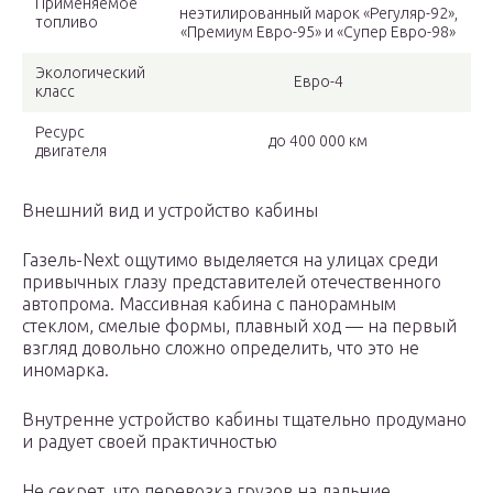
Применяемое
неэтилированный марок «Регуляр-92»,
топливо
«Премиум Евро-95» и «Супер Евро-98»
Экологический
Евро-4
класс
Ресурс
до 400 000 км
двигателя
Внешний вид и устройство кабины
Газель-Next ощутимо выделяется на улицах среди
привычных глазу представителей отечественного
автопрома. Массивная кабина с панорамным
стеклом, смелые формы, плавный ход — на первый
взгляд довольно сложно определить, что это не
иномарка.
Внутренне устройство кабины тщательно продумано
и радует своей практичностью
Не секрет, что перевозка грузов на дальние