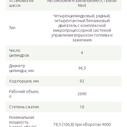
Установка на
Автомобили «Газель-Бизнес», Газель-
шасси
Next
Четырёхцилиндровый, рядный,
четырёхтактный бензиновый
двигатель с комплексной
Тип
микропроцессорной системой
управления впрыском топлива и
зажигания
Число
4
цилиндров
Диаметр
96,5
цилиндра, мм
Ход поршня, мм
92
Рабочий объем,
2690
л
Степень сжатия
10
Номинальная
мощность
78,5 (106,8) при оборотах 4000