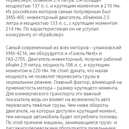
«Крайслер», объёмом 2.4 литра. Он обладал
мощностью 137 л. с. и крутящим моментом в 210 Нм.
Из российских моторов самым популярным был
ЗМЗ-405: инжекторный двигатель, объёмом 2.5
литра и мощностью 133 л. с., с крутящим моментом
214 Нм. По характеристикам он не уступал
конкуренту от «Крайслер».
Самый современный из всех моторов – ульяновский
УМЗ-4216, им оборудуется и «Газель Next» и
ГАЗ-2705. Двигатель инжекторный, получил рабочий
объём 2.9 литра, мощность 106 л. с. и крутящим
моментом в 220 Нм. Не стоит думать, что малая
мощность не позволит перевозить грузы в
нормальном режиме. Главный фактор, влияющий на
приемистость мотора – размер крутящего момента.
Для коммерческого транспорта это важный
показатель ведь он влияет на возможность авто
перевозить тяжёлые грузы. Чем ниже обороты
двигателя, на которых доступен крутящий момент,
тем меньше автомобиль будет потреблять топлива.
По этой причине машины, занимающиеся грузо- и
пассажироперевозками оборудуются дизельными