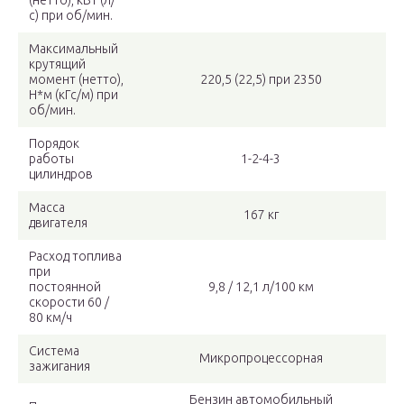
(нетто), кВт (л/
с) при об/мин.
Максимальный
крутящий
момент (нетто),
220,5 (22,5) при 2350
Н*м (кГс/м) при
об/мин.
Порядок
работы
1-2-4-3
цилиндров
Масса
167 кг
двигателя
Расход топлива
при
постоянной
9,8 / 12,1 л/100 км
скорости 60 /
80 км/ч
Система
Микропроцессорная
зажигания
Бензин автомобильный