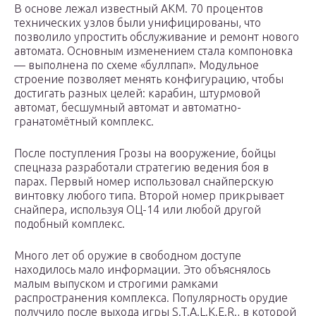
В основе лежал известный АКМ. 70 процентов
технических узлов были унифицированы, что
позволило упростить обслуживание и ремонт нового
автомата. Основным изменением стала компоновка
— выполнена по схеме «буллпап». Модульное
строение позволяет менять конфигурацию, чтобы
достигать разных целей: карабин, штурмовой
автомат, бесшумный автомат и автоматно-
гранатомётный комплекс.
После поступления Грозы на вооружение, бойцы
спецназа разработали стратегию ведения боя в
парах. Первый номер использовал снайперскую
винтовку любого типа. Второй номер прикрывает
снайпера, используя ОЦ-14 или любой другой
подобный комплекс.
Много лет об оружие в свободном доступе
находилось мало информации. Это объяснялось
малым выпуском и строгими рамками
распространения комплекса. Популярность орудие
получило после выхода игры S.T.A.L.K.E.R., в которой