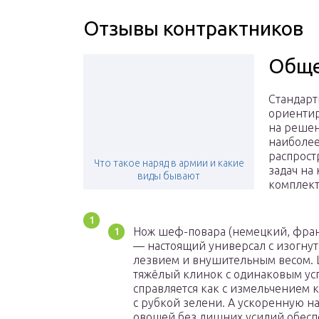
Отзывы контрактников
Обще
Стандарт
ориенти
на реше
наиболе
распрос
Что такое наряд в армии и какие
задач на 
виды бывают
комплект
Нож шеф-повара (немецкий, фра
— настоящий универсал с изогну
лезвием и внушительным весом.
тяжёлый клинок с одинаковым ус
справляется как с измельчением ко
с рубкой зелени. А ускоренную н
овощей без лишних усилий обесп