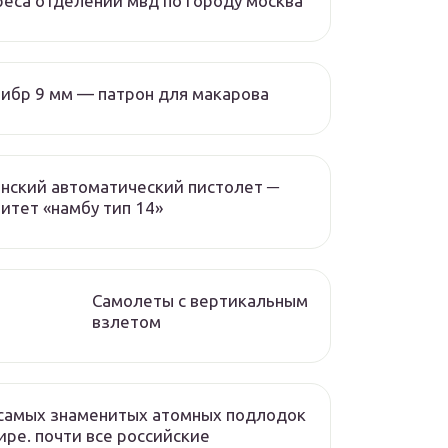
еса отделений мвд по городу москва
ибр 9 мм — патрон для макарова
нский автоматический пистолет ─
итет «намбу тип 14»
Самолеты с вертикальным
взлетом
самых знаменитых атомных подлодок
ире. почти все российские