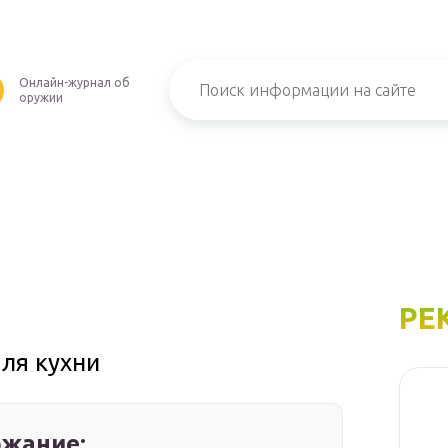
Онлайн-журнал об
оружии
РЕ
ля кухни
жание: