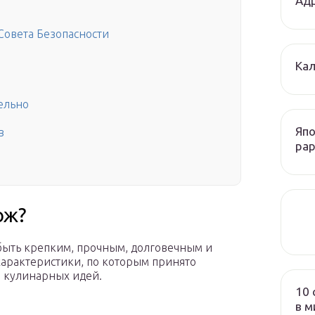
Адр
овета Безопасности
Кал
ельно
Япо
в
рар
ож?
ыть крепким, прочным, долговечным и
характеристики, по которым принято
 кулинарных идей.
10 
в м