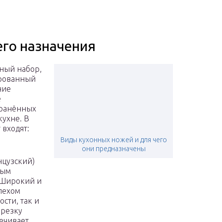
го назначения
ный набор,
рованный
ние
е
транённых
кухне. В
 входят:
Виды кухонных ножей и для чего
они предназначены
нцузский)
тым
 Широкий и
пехом
сти, так и
арезку
ечивает