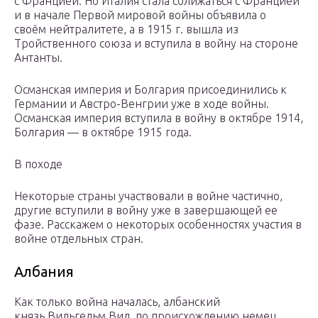
с Францией. Но Италия стала сближаться с Францией
и в начале Первой мировой войны объявила о
своём нейтралитете, а в 1915 г. вышла из
Тройственного союза и вступила в войну на стороне
Антанты.
Османская империя и Болгария присоединились к
Германии и Австро-Венгрии уже в ходе войны.
Османская империя вступила в войну в октябре 1914,
Болгария — в октябре 1915 года.
В походе
Некоторые страны участвовали в войне частично,
другие вступили в войну уже в завершающей ее
фазе. Расскажем о некоторых особенностях участия в
войне отдельных стран.
Албания
Как только война началась, албанский
князь Вильгельм Вид, по происхождению немец,