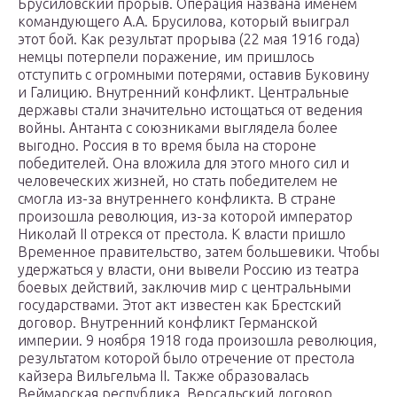
Брусиловский прорыв. Операция названа именем
командующего А.А. Брусилова, который выиграл
этот бой. Как результат прорыва (22 мая 1916 года)
немцы потерпели поражение, им пришлось
отступить с огромными потерями, оставив Буковину
и Галицию. Внутренний конфликт. Центральные
державы стали значительно истощаться от ведения
войны. Антанта с союзниками выглядела более
выгодно. Россия в то время была на стороне
победителей. Она вложила для этого много сил и
человеческих жизней, но стать победителем не
смогла из-за внутреннего конфликта. В стране
произошла революция, из-за которой император
Николай ІІ отрекся от престола. К власти пришло
Временное правительство, затем большевики. Чтобы
удержаться у власти, они вывели Россию из театра
боевых действий, заключив мир с центральными
государствами. Этот акт известен как Брестский
договор. Внутренний конфликт Германской
империи. 9 ноября 1918 года произошла революция,
результатом которой было отречение от престола
кайзера Вильгельма ІІ. Также образовалась
Веймарская республика. Версальский договор.