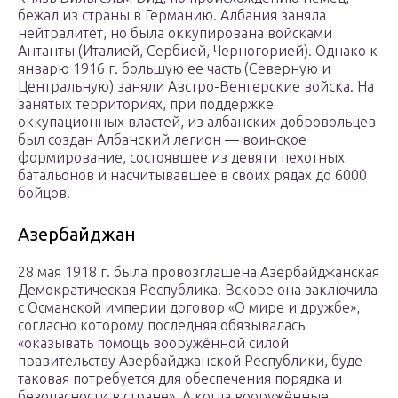
бежал из страны в Германию. Албания заняла
нейтралитет, но была оккупирована войсками
Антанты (Италией, Сербией, Черногорией). Однако к
январю 1916 г. большую ее часть (Северную и
Центральную) заняли Австро-Венгерские войска. На
занятых территориях, при поддержке
оккупационных властей, из албанских добровольцев
был создан Албанский легион — воинское
формирование, состоявшее из девяти пехотных
батальонов и насчитывавшее в своих рядах до 6000
бойцов.
Азербайджан
28 мая 1918 г. была провозглашена Азербайджанская
Демократическая Республика. Вскоре она заключила
с Османской империи договор «О мире и дружбе»,
согласно которому последняя обязывалась
«оказывать помощь вооружённой силой
правительству Азербайджанской Республики, буде
таковая потребуется для обеспечения порядка и
безопасности в стране». А когда вооружённые