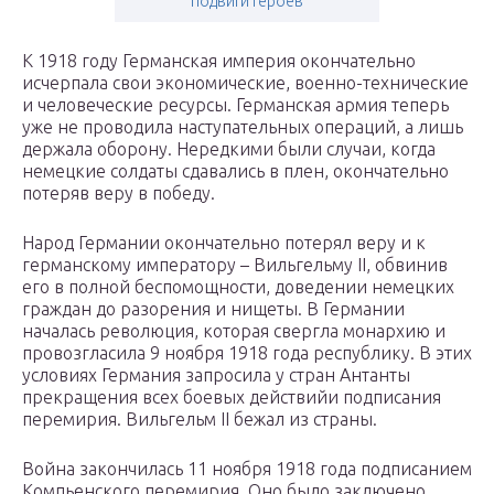
подвиги героев
К 1918 году Германская империя окончательно
исчерпала свои экономические, военно-технические
и человеческие ресурсы. Германская армия теперь
уже не проводила наступательных операций, а лишь
держала оборону. Нередкими были случаи, когда
немецкие солдаты сдавались в плен, окончательно
потеряв веру в победу.
Народ Германии окончательно потерял веру и к
германскому императору – Вильгельму II, обвинив
его в полной беспомощности, доведении немецких
граждан до разорения и нищеты. В Германии
началась революция, которая свергла монархию и
провозгласила 9 ноября 1918 года республику. В этих
условиях Германия запросила у стран Антанты
прекращения всех боевых действийи подписания
перемирия. Вильгельм II бежал из страны.
Война закончилась 11 ноября 1918 года подписанием
Компьенского перемирия. Оно было заключено