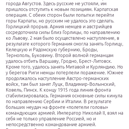
города Августов. Здесь русские не устояли, им
пришлось отступить к новым позициям. Карпатская
операция. С обеих сторон были попытки перейти
горы Карпаты, но русским не удалось это сделать.
Горлицкий прорыв. Армия немцев и австрийцев
сосредоточила силы близ Горлицы, по направлению
ко Львову. 2 мая было осуществлено наступление, в
результате которого Германия смогла занять Горлицу,
Келецкую и Радомскую губернию, Броды,
Тернополь, Буковину. Второй волной германцам
удалось отбить Варшаву, Гродно, Брест-Литовск.
Кроме того, удалось занять Митавой и Курляндию. Но
у берегов Риги немцы потерпели поражение. Южнее
продолжалось наступление Австро-германских
войск, там был занят Луцк, Владимир-Волынский,
Ковель, Пинск. К концу 1915 года линия фронта
стабилизировалась. Германия основные силы кинула
по направлению Сербии и Италии. В результате
больших неудач на фронте «полетели головы»
командующих армией. Император Николай ІІ, взял на
себя не только управление Россией, но и
непосредственно командование армией.