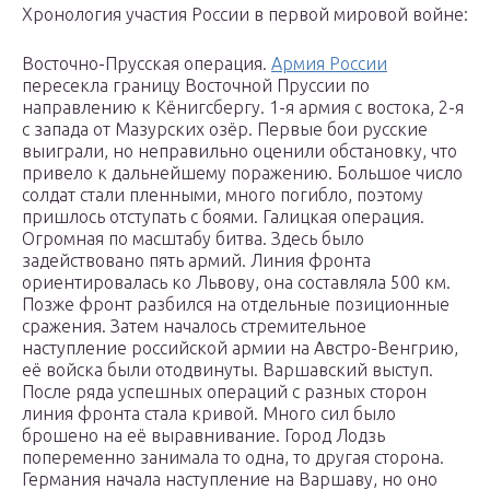
Хронология участия России в первой мировой войне:
Восточно-Прусская операция.
Армия России
пересекла границу Восточной Пруссии по
направлению к Кёнигсбергу. 1-я армия с востока, 2-я
с запада от Мазурских озёр. Первые бои русские
выиграли, но неправильно оценили обстановку, что
привело к дальнейшему поражению. Большое число
солдат стали пленными, много погибло, поэтому
пришлось отступать с боями. Галицкая операция.
Огромная по масштабу битва. Здесь было
задействовано пять армий. Линия фронта
ориентировалась ко Львову, она составляла 500 км.
Позже фронт разбился на отдельные позиционные
сражения. Затем началось стремительное
наступление российской армии на Австро-Венгрию,
её войска были отодвинуты. Варшавский выступ.
После ряда успешных операций с разных сторон
линия фронта стала кривой. Много сил было
брошено на её выравнивание. Город Лодзь
попеременно занимала то одна, то другая сторона.
Германия начала наступление на Варшаву, но оно