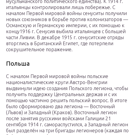
мусульманского политического единства). К 1914 г.
итальянцы контролировали лишь побережье. С
началом Первой мировой войны сенуситы получили
новых союзников в борьбе против колонизаторов —
Османскую и Германскую империи, с их помощью к
концу1916 г. Сенусия выбила итальянцев с большей
части Ливии. В декабре 1915 г. сенуситские отряды
вторглись в Британский Египет, где потерпели
сокрушительное поражение.
Польша
С началом Первой мировой войны польские
националистические круги Австро-Венгрии
выдвинули идею создания Польского легиона, чтобы
получить поддержку Центральных держав и с их
помощью частично решить польский вопрос. В итоге
было сформировано два легиона — Восточный
(Львов) и Западный (Краков). Восточный легион
после занятия русскими войсками Галиции 21
сентября 1914 г. самораспустился, а Западный легион
был разделён на три бригады легионеров (каждая по