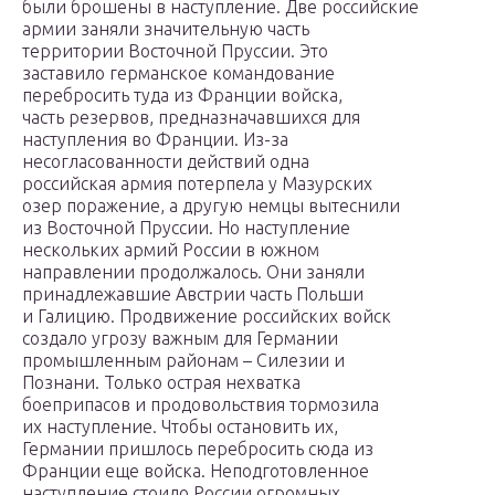
были брошены в наступление. Две российские
армии заняли значительную часть
территории Восточной Пруссии. Это
заставило германское командование
перебросить туда из Франции войска,
часть резервов, предназначавшихся для
наступления во Франции. Из-за
несогласованности действий одна
российская армия потерпела у Мазурских
озер поражение, а другую немцы вытеснили
из Восточной Пруссии. Но наступление
нескольких армий России в южном
направлении продолжалось. Они заняли
принадлежавшие Австрии часть Польши
и Галицию. Продвижение российских войск
создало угрозу важным для Германии
промышленным районам – Силезии и
Познани. Только острая нехватка
боеприпасов и продовольствия тормозила
их наступление. Чтобы остановить их,
Германии пришлось перебросить сюда из
Франции еще войска. Неподготовленное
наступление стоило России огромных