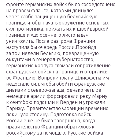
фронте германских войск было сосредоточено
на правом фланге, который двинулся
через слабо защищенную бельгийскую
границу, чтобы начать окружение основных
сил противника, прижать их к швейцарской
границе и «до осеннего листопада»
уничтожить. После разгрома Франции
наступила бы очередь России.Проойдя
за три недели Бельгию, превращенную
оккунтами в генерал-губернаторство,
германские корпуса сломали сопротивление
французских войск на границе и вторглись
во Францию. Вопреки плану Шлиффена им
недостало сил, чтобы обойти французские
дивизии с северо-запада, однако четыре
немецкие армии форсировали реку Марну,
к сентябрю подошли к Верден и угрожали
Парижу. Правительство Франции временно
покинуло столицу. Подготовка войск
России еще не была завершена, когда
правительство Франции обратилось к
российскому за помощью. Русские войска