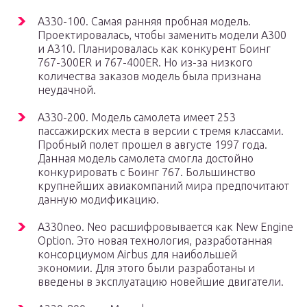
A330-100. Самая ранняя пробная модель.
Проектировалась, чтобы заменить модели А300
и А310. Планировалась как конкурент Боинг
767-300ER и 767-400ER. Но из-за низкого
количества заказов модель была признана
неудачной.
А330-200. Модель самолета имеет 253
пассажирских места в версии с тремя классами.
Пробный полет прошел в августе 1997 года.
Данная модель самолета смогла достойно
конкурировать с Боинг 767. Большинство
крупнейших авиакомпаний мира предпочитают
данную модификацию.
А330neo. Neo расшифровывается как New Еngine
Option. Это новая технология, разработанная
консорциумом Airbus для наибольшей
экономии. Для этого были разработаны и
введены в эксплуатацию новейшие двигатели.