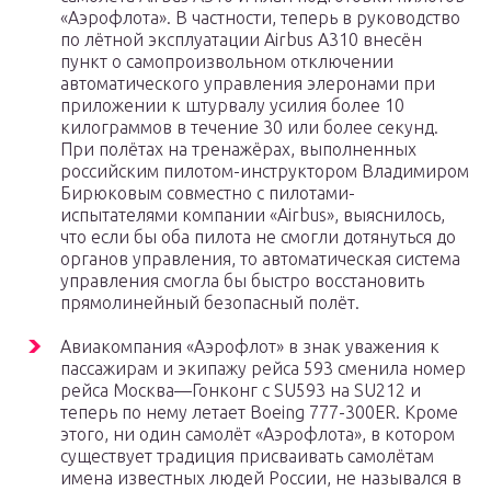
«Аэрофлота». В частности, теперь в руководство
по лётной эксплуатации Airbus A310 внесён
пункт о самопроизвольном отключении
автоматического управления элеронами при
приложении к штурвалу усилия более 10
килограммов в течение 30 или более секунд.
При полётах на тренажёрах, выполненных
российским пилотом-инструктором Владимиром
Бирюковым совместно с пилотами-
испытателями компании «Airbus», выяснилось,
что если бы оба пилота не смогли дотянуться до
органов управления, то автоматическая система
управления смогла бы быстро восстановить
прямолинейный безопасный полёт.
Авиакомпания «Аэрофлот» в знак уважения к
пассажирам и экипажу рейса 593 сменила номер
рейса Москва—Гонконг с SU593 на SU212 и
теперь по нему летает Boeing 777-300ER. Кроме
этого, ни один самолёт «Аэрофлота», в котором
существует традиция присваивать самолётам
имена известных людей России, не назывался в