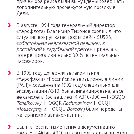
причём оба рейса были вынуждены совершать
дополнительную промежуточную посадку в
Дели.
В августе 1994 года генеральный директор
«Аэрофлота» Владимир Тихонов сообщил, что
ситуация вокруг катастрофы рейса SU593,
«
обострённая неадекватной реакцией в
российской и зарубежной прессе
», привела к
потере приблизительно 30 % потенциальных
пассажиров.
В 1995 году дочерняя авиакомпания
«Аэрофлота» «Российские авиационные линии
(РАЛ)», созданная в 1992 году специально для
эксплуатации A310, была ликвидирована, а все
её самолёты (оставшиеся 4 А310-300 — F-OGQQ
Tchaikovsky
, F-OGQR
Rachmaninov
, F-OGQT
Mousorgsky
и F-OGQU
Borodin
) были переданы
материнской авиакомпании.
Были внесены изменения в документацию
самолёта Airbus A310 и план подготовки пилотов