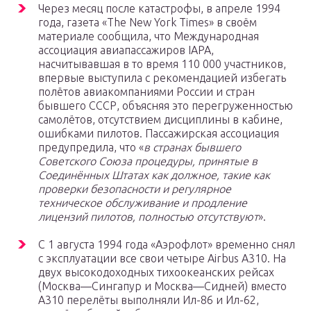
Через месяц после катастрофы, в апреле 1994
года, газета «The New York Times» в своём
материале сообщила, что Международная
ассоциация авиапассажиров IAPA,
насчитывавшая в то время 110 000 участников,
впервые выступила с рекомендацией избегать
полётов авиакомпаниями России и стран
бывшего СССР, объясняя это перегруженностью
самолётов, отсутствием дисциплины в кабине,
ошибками пилотов. Пассажирская ассоциация
предупредила, что «
в странах бывшего
Советского Союза процедуры, принятые в
Соединённых Штатах как должное, такие как
проверки безопасности и регулярное
техническое обслуживание и продление
лицензий пилотов, полностью отсутствуют
».
C 1 августа 1994 года «Аэрофлот» временно снял
с эксплуатации все свои четыре Airbus А310. На
двух высокодоходных тихоокеанских рейсах
(Москва—Сингапур и Москва—Сидней) вместо
A310 перелёты выполняли Ил-86 и Ил-62,