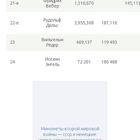
Фридрих
21-е
1,310,670
145,11
Вебер
Рудольф
22-е
3,955,308
187,116
Дильс
Вильгельм
23
469,137
119 493
Рёдер
Иоганн
24
72 201
186 488
Энгель
Минометы второй мировой
войны — ссср и немецкие.