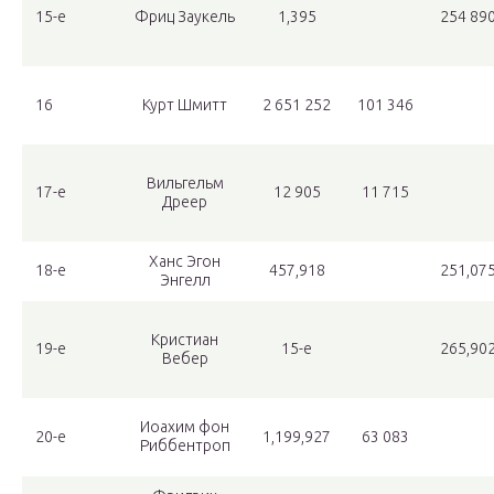
15-е
Фриц Заукель
1,395
254 89
16
Курт Шмитт
2 651 252
101 346
Вильгельм
17-е
12 905
11 715
Дреер
Ханс Эгон
18-е
457,918
251,07
Энгелл
Кристиан
19-е
15-е
265,90
Вебер
Иоахим фон
20-е
1,199,927
63 083
Риббентроп