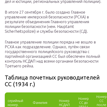
дел и юстиции, региональных управлений полиции).
В итоге 27 сентября г. было создано Главное
управление имперской безопасности (РСХА) в
результате объединения Главного управления
полиции безопасности (нем. Hauptamt
Sicherheitspolizei) и службы безопасности (СД).
Главное управление полиции порядка не вошло в
РСХА как подразделение. Однако, путём связи
государственного полицейского руководства с
партийной организацией СС был обеспечен полный
контроль НСДАП над всеми органами безопасности
Третьего рейха.
Таблица почетных руководителей
СС (1934 г.)
Номер
Номер
серийный
Номер
СС
Фамилия
СС до
номер.
НСДАП
после
1934 г.