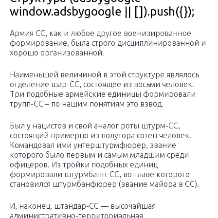
window.adsbygoogle || []).push({});
Армия СС, как и любое другое военизированное
формирование, была строго дисциплинированной и
хорошо организованной.
Наименьшей величиной в этой структуре являлось
отделение шар-СС, состоящее из восьми человек.
Три подобные армейские единицы формировали
трупп-СС – по нашим понятиям это взвод.
Был у нацистов и свой аналог роты штурм-СС,
состоящий примерно из полутора сотен человек.
Командовал ими унтерштурмфюрер, звание
которого было первым и самым младшим среди
офицеров. Из тройки подобных единиц
формировали штурмбанн-СС, во главе которого
становился штурмбанфюрер (звание майора в СС).
И, наконец, штандар-СС — высочайшая
административно-территориальная