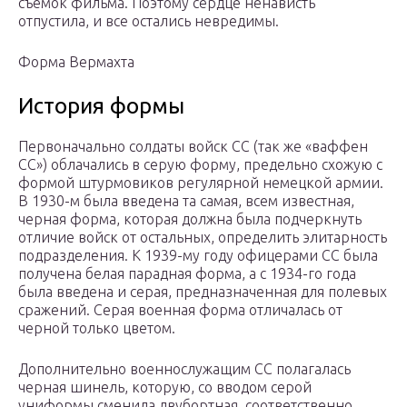
съёмок фильма. Поэтому сердце ненависть
отпустила, и все остались невредимы.
Форма Вермахта
История формы
Первоначально солдаты войск СС (так же «ваффен
СС») облачались в серую форму, предельно схожую с
формой штурмовиков регулярной немецкой армии.
В 1930-м была введена та самая, всем известная,
черная форма, которая должна была подчеркнуть
отличие войск от остальных, определить элитарность
подразделения. К 1939-му году офицерами СС была
получена белая парадная форма, а с 1934-го года
была введена и серая, предназначенная для полевых
сражений. Серая военная форма отличалась от
черной только цветом.
Дополнительно военнослужащим СС полагалась
черная шинель, которую, со вводом серой
униформы сменила двубортная, соответственно,