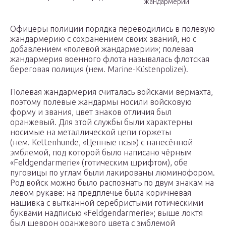
жандармерии
Офицеры полиции порядка переводились в полевую
жандармерию с сохранением своих званий, но с
добавлением «полевой жандармерии»; полевая
жандармерия военного флота называлась флотская
береговая полиция (нем. Marine-Küstenpolizei).
Полевая жандармерия считалась войсками вермахта,
поэтому полевые жандармы носили войсковую
форму и звания, цвет знаков отличия был
оранжевый. Для этой службы были характерны
носимые на металлической цепи горжеты
(нем. Kettenhunde, «Цепные псы») с нанесённой
эмблемой, под которой было написано чёрным
«Feldgendarmerie» (готическим шрифтом), обе
пуговицы по углам были лакированы люминофором.
Род войск можно было распознать по двум знакам на
левом рукаве: на предплечье была коричневая
нашивка с вытканной серебристыми готическими
буквами надписью «Feldgendarmerie»; выше локтя
был шеврон оранжевого цвета с эмблемой