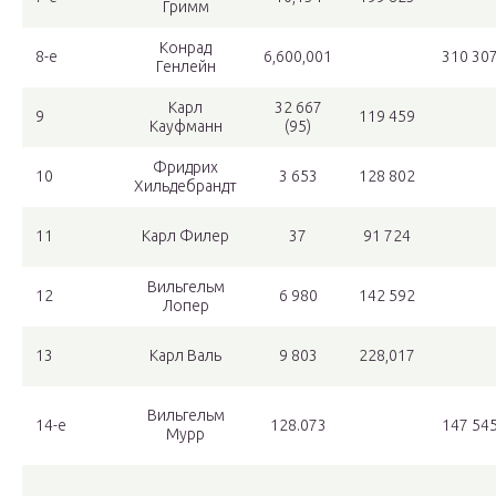
Гримм
Конрад
8-е
6,600,001
310 30
Генлейн
Карл
32 667
9
119 459
Кауфманн
(95)
Фридрих
10
3 653
128 802
Хильдебрандт
11
Карл Филер
37
91 724
Вильгельм
12
6 980
142 592
Лопер
13
Карл Валь
9 803
228,017
Вильгельм
14-е
128.073
147 54
Мурр