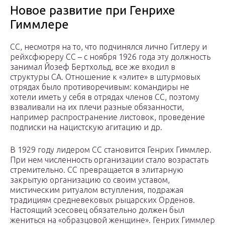
Новое развитие при Генрихе
Гиммлере
СС, несмотря на то, что подчинялся лично Гитлеру и
рейхсфюреру СС – с ноября 1926 года эту должность
занимал Йозеф Бертхольд, все же входил в
структуры СА. Отношение к «элите» в штурмовых
отрядах было противоречивым: командиры не
хотели иметь у себя в отрядах членов СС, поэтому
взваливали на их плечи разные обязанности,
например распространение листовок, проведение
подписки на нацистскую агитацию и др.
В 1929 году лидером СС становится Генрих Гиммлер.
При нем численность организации стало возрастать
стремительно. СС превращается в элитарную
закрытую организацию со своим уставом,
мистическим ритуалом вступления, подражая
традициям средневековых рыцарских Орденов.
Настоящий эсесовец обязательно должен был
жениться на «образцовой женщине». Генрих Гиммлер