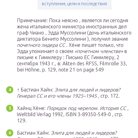
вступления, цели и последствия
Примечание: Пока неясно , является ли сегодня
жена итальянского министра иностранных дел
граф Чиано , Эдда Муссолини (дочь итальянского
диктатора Бенито Муссолини ), получил звание
почетного лидера СС
. Хёне пишет только, что
Эдда упоминает о своем
«почетном членстве»
в
письме к Гиммлеру : Письмо ЕС Гиммлеру, 2
сентября 1943 г., в: Akten des RFSS, Filmrolle 33,
bei Höhne, p. 129, note 21 on page 549
↑ Бастиан Хайн:
Элита для людей и лидеров?
Генерал СС и его члены 1925–1945
, стр. 172.
Хайнц Хёне:
Порядок под черепом. История СС
,
Weltbild Verlag 1992, ISBN 3-89350-549-0 , стр.
129.
Бастиан Хайн:
Элита для людей и лидеров?