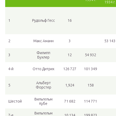
1934 г.
1
Рудольф Гесс
16
2
Макс Аманн
3
53 143
Филипп
3
12
54 932
Бухлер
4-й
Отто Дитрих
126 727
101 349
Альберт
5
1,924
158
Форстер
Вильгельм
Шестой
71 682
114 771
Кубе
Вильгельм
7-е
10,134
199 823