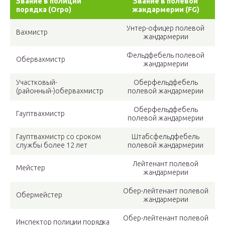
Звание в полиции
Звание в полевой
порядка (Orpo)
жандармерии (FG)
Унтер-офицер полевой
Вахмистр
жандармерии
Фельдфебель полевой
Обервахмистр
жандармерии
Участковый-
Оберфельдфебель
(районный-)обервахмистр
полевой жандармерии
Оберфельдфебель
Гауптвахмистр
полевой жандармерии
Гауптвахмистр со сроком
Штабсфельдфебель
службы более 12 лет
полевой жандармерии
Лейтенант полевой
Мейстер
жандармерии
Обер-лейтенант полевой
Обермейстер
жандармерии
Обер-лейтенант полевой
Инспектор полиции порядка