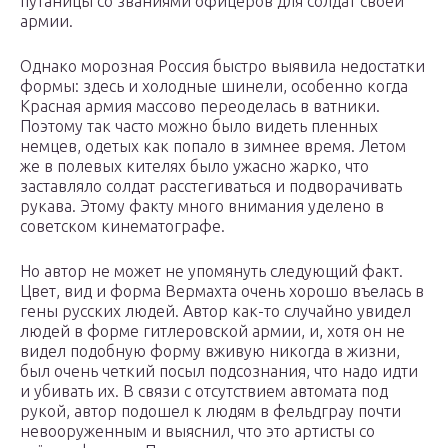
путаницы со званиями офицеров для солдат своей
армии.
Однако морозная Россия быстро выявила недостатки
формы: здесь и холодные шинели, особенно когда
Красная армия массово переоделась в ватники.
Поэтому так часто можно было видеть пленных
немцев, одетых как попало в зимнее время. Летом
же в полевых кителях было ужасно жарко, что
заставляло солдат расстегиваться и подворачивать
рукава. Этому факту много внимания уделено в
советском кинематографе.
Но автор не может не упомянуть следующий факт.
Цвет, вид и форма Вермахта очень хорошо въелась в
гены русских людей. Автор как-то случайно увидел
людей в форме гитлеровской армии, и, хотя он не
видел подобную форму вживую никогда в жизни,
был очень четкий посыл подсознания, что надо идти
и убивать их. В связи с отсутствием автомата под
рукой, автор подошел к людям в фельдграу почти
невооруженным и выяснил, что это артисты со