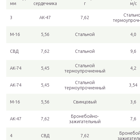
мм
сердечника
г
м/с
Стальн
3
АК-47
7,62
термоупроч
М-16
5,56
Стальной
4,0
СВД
7,62
Стальной
9,6
Стальной
АК-74
5,45
4,2
термоупрочненный
Стальной
АК-74
5,45
3,54
термоупрочненный
М-16
5,56
Свинцовый
3,6
Бронебойно-
АК-47
7,62
7,6
зажигательный
Бронебой
4
СВД
7,62
зажигател