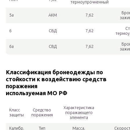
термоупрочненный
Бро
5а
АКМ
7,62
зажи
Ст
6
СВД
7,62
термоу
Бро
6а
СВД
7,62
зажи
Классификация бронеодежды по
стойкости к воздействию средств
поражения
используемая МО РФ
Характеристика
Класс
Средство
поражающего
защиты
поражения
элемента
Калибр,
Тип
Масса,
Скорост