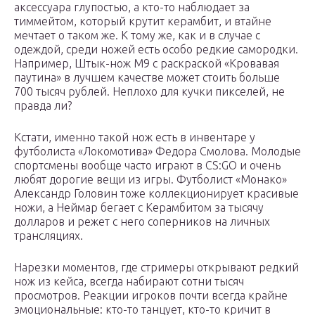
аксессуара глупостью, а кто-то наблюдает за
тиммейтом, который крутит керамбит, и втайне
мечтает о таком же. К тому же, как и в случае с
одеждой, среди ножей есть особо редкие самородки.
Например, Штык-нож М9 с раскраской «Кровавая
паутина» в лучшем качестве может стоить больше
700 тысяч рублей. Неплохо для кучки пикселей, не
правда ли?
Кстати, именно такой нож есть в инвентаре у
футболиста «Локомотива» Федора Смолова. Молодые
спортсмены вообще часто играют в CS:GO и очень
любят дорогие вещи из игры. Футболист «Монако»
Александр Головин тоже коллекционирует красивые
ножи, а Неймар бегает с Керамбитом за тысячу
долларов и режет с него соперников на личных
трансляциях.
Нарезки моментов, где стримеры открывают редкий
нож из кейса, всегда набирают сотни тысяч
просмотров. Реакции игроков почти всегда крайне
эмоциональные: кто-то танцует, кто-то кричит в