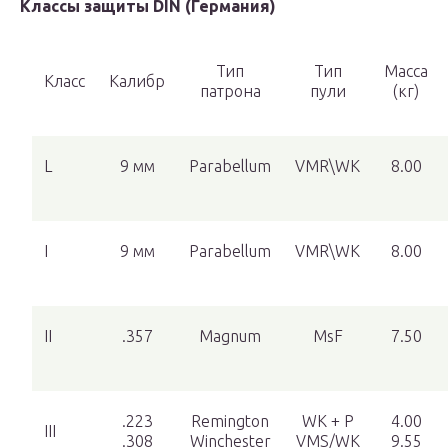
Классы защиты DIN (Германия)
Тип
Тип
Масса
Класс
Калибр
патрона
пули
(кг)
L
9 мм
Parabellum
VMR\WK
8.00
I
9 мм
Parabellum
VMR\WK
8.00
II
.357
Magnum
MsF
7.50
.223
Remington
WK + P
4.00
III
.308
Winchester
VMS/WK
9.55