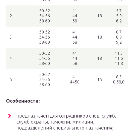
50-52
41
5,7
2
54-56
44
18
5,9
58-60
58
6,2
50-52
41
8,7
3
54-56
44
18
8,9
58-60
58
9,2
50-52
41
11,3
4
54-56
44
18
11,6
58-60
58
11,8
50-52
41
8,3
5
54-56
15
4458
8,58,8
58-60
Особенности:
предназначен для сотрудников спец. служб,
служб охраны, таможни, милиции,
подразделений специального назначения;