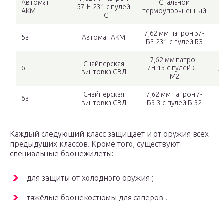
Автомат
Стальной
57-Н-231 с пулей
АКМ
термоупрочненный
ПС
7,62 мм патрон 57-
5а
Автомат АКМ
БЗ-231 с пулей БЗ
7,62 мм патрон
Снайперская
6
7Н-13 с пулей СТ-
винтовка СВД
М2
Снайперская
7,62 мм патрон 7-
6а
винтовка СВД
БЗ-3 с пулей Б-32
Каждый следующий класс защищает и от оружия всех
предыдущих классов. Кроме того, существуют
специальные бронежилеты:
для защиты от холодного оружия ;
тяжёлые бронекостюмы для сапёров .