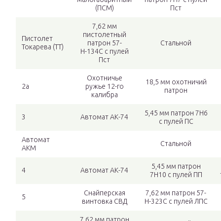
(ПСМ)
Пст
7,62 мм
пистолетный
Пистолет
патрон 57-
Стальной
Токарева (ТТ)
Н-134С с пулей
Пст
Охотничье
18,5 мм охотничий
2а
ружье 12-го
патрон
калибра
5,45 мм патрон 7Н6
3
Автомат АК-74
с пулей ПС
Автомат
Стальной
АКМ
5,45 мм патрон
4
Автомат АК-74
7Н10 с пулей ПП
Снайперская
7,62 мм патрон 57-
5
винтовка СВД
Н-323С с пулей ЛПС
7,62 мм патрон