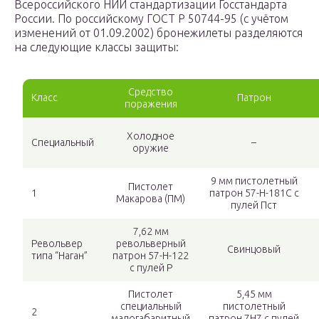
Всероссийского НИИ стандартизации Госстандарта
России. По российскому ГОСТ Р 50744-95 (c учётом
изменений от 01.09.2002) бронежилеты разделяются
на следующие классы защиты:
Средство
Класс
Патрон
поражения
Холодное
Специальный
–
оружие
9 мм пистолетный
Пистолет
1
патрон 57-Н-181С с
Макарова (ПМ)
пулей Пст
7,62 мм
Револьвер
револьверный
Свинцовый
типа “Наган”
патрон 57-Н-122
с пулей Р
Пистолет
5,45 мм
специальный
пистолетный
2
малогабаритный
патрон 7Н7 с пулей