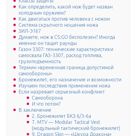
Классы защиты
Как определить, какой нож будет назван
холодным оружием?
Как двигаться против человека с ножом
Система скрытного ношения ножа
ЗИЛ-Э167
Думаете, нож в CS:GO бесполезен? Иногда
именно он тащит раунды
Газон 3307: технические характеристики
самосвала ГАЗ-3307, расход топлива,
грузоподъемность
Термин «временная граница допустимой
самообороны»
Бронежилет, его назначение и возможности
Изучаем последствия применения ножа
Если назревает серьезный конфликт
Самооборона
И что потом?
В заключение
2. Бронежилет БКЗ 6/3-6а
7. MTV — Modular Tactical Vest
(модульный тактический бронежилет)
9. Dragon Skin — «Шкура Дракона»