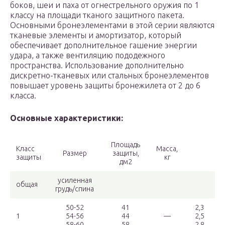
боков, шеи и паха от огнестрельного оружия по 1
классу на площади тканого защитного пакета.
Основными бронеэлементами в этой серии являются
тканевые элементы и амортизатор, который
обеспечивает дополнительное гашение энергии
удара, а также вентиляцию пододежного
пространства. Использование дополнительно
дискретно-тканевых или стальных бронеэлементов
повышает уровень защиты бронежилета от 2 до 6
класса.
Основные характеристики:
Площадь
Класс
Масса,
Размер
защиты,
защиты
кг
дм2
усиленная
общая
грудь/спина
50-52
41
2,3
1
54-56
44
—
2,5
58-60
58
2,8