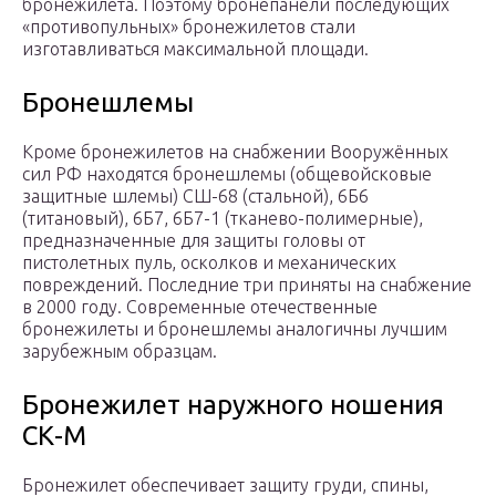
бронежилета. Поэтому бронепанели последующих
«противопульных» бронежилетов стали
изготавливаться максимальной площади.
Бронешлемы
Кроме бронежилетов на снабжении Вооружённых
сил РФ находятся бронешлемы (общевойсковые
защитные шлемы) СШ-68 (стальной), 6Б6
(титановый), 6Б7, 6Б7-1 (тканево-полимерные),
предназначенные для защиты головы от
пистолетных пуль, осколков и механических
повреждений. Последние три приняты на снабжение
в 2000 году. Современные отечественные
бронежилеты и бронешлемы аналогичны лучшим
зару­бежным образцам.
Бронежилет наружного ношения
СК-М
Бронежилет обеспечивает защиту груди, спины,