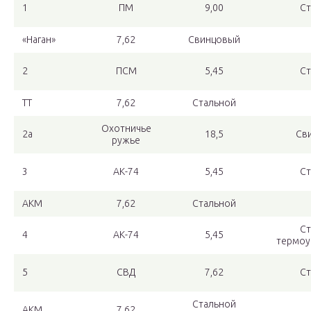
1
ПМ
9,00
Ст
«Наган»
7,62
Свинцовый
2
ПСМ
5,45
Ст
ТТ
7,62
Стальной
Охотничье
2а
18,5
Св
ружье
3
АК-74
5,45
Ст
АКМ
7,62
Стальной
Ст
4
АК-74
5,45
термоу
5
СВД
7,62
Ст
Стальной
АКМ
7,62