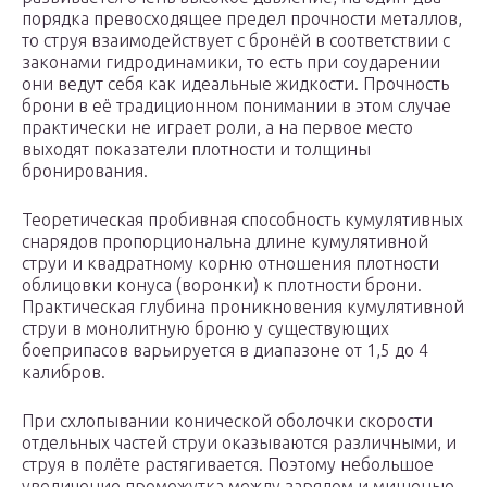
порядка превосходящее предел прочности металлов,
то струя взаимодействует с бронёй в соответствии с
законами гидродинамики, то есть при соударении
они ведут себя как идеальные жидкости. Прочность
брони в её традиционном понимании в этом случае
практически не играет роли, а на первое место
выходят показатели плотности и толщины
бронирования.
Теоретическая пробивная способность кумулятивных
снарядов пропорциональна длине кумулятивной
струи и квадратному корню отношения плотности
облицовки конуса (воронки) к плотности брони.
Практическая глубина проникновения кумулятивной
струи в монолитную броню у существующих
боеприпасов варьируется в диапазоне от 1,5 до 4
калибров.
При схлопывании конической оболочки скорости
отдельных частей струи оказываются различными, и
струя в полёте растягивается. Поэтому небольшое
увеличение промежутка между зарядом и мишенью