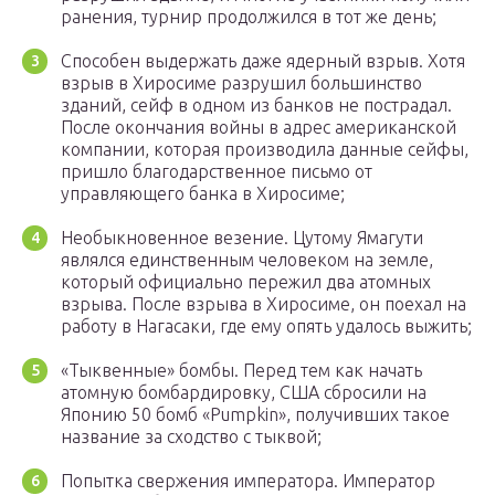
ранения, турнир продолжился в тот же день;
Способен выдержать даже ядерный взрыв. Хотя
взрыв в Хиросиме разрушил большинство
зданий, сейф в одном из банков не пострадал.
После окончания войны в адрес американской
компании, которая производила данные сейфы,
пришло благодарственное письмо от
управляющего банка в Хиросиме;
Необыкновенное везение. Цутому Ямагути
являлся единственным человеком на земле,
который официально пережил два атомных
взрыва. После взрыва в Хиросиме, он поехал на
работу в Нагасаки, где ему опять удалось выжить;
«Тыквенные» бомбы. Перед тем как начать
атомную бомбардировку, США сбросили на
Японию 50 бомб «Pumpkin», получивших такое
название за сходство с тыквой;
Попытка свержения императора. Император