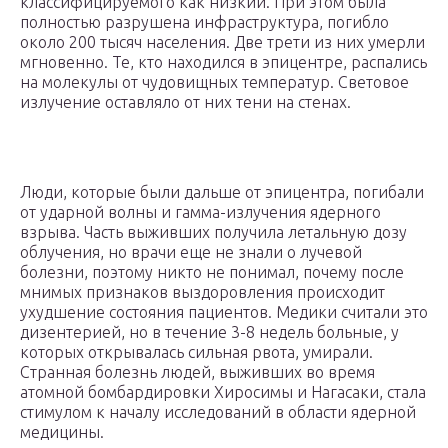
классифицируемого как низкий. При этом была
полностью разрушена инфраструктура, погибло
около 200 тысяч населения. Две трети из них умерли
мгновенно. Те, кто находился в эпицентре, распались
на молекулы от чудовищных температур. Световое
излучение оставляло от них тени на стенах.
Люди, которые были дальше от эпицентра, погибали
от ударной волны и гамма-излучения ядерного
взрыва. Часть выживших получила летальную дозу
облучения, но врачи еще не знали о лучевой
болезни, поэтому никто не понимал, почему после
мнимых признаков выздоровления происходит
ухудшение состояния пациентов. Медики считали это
дизентерией, но в течение 3-8 недель больные, у
которых открывалась сильная рвота, умирали.
Странная болезнь людей, выживших во время
атомной бомбардировки Хиросимы и Нагасаки, стала
стимулом к началу исследований в области ядерной
медицины.