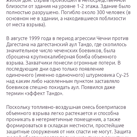
жилой дом. Взрыв произошел в непосредственной
близости от здания на уровне 1-2 этажа. Здание было
полностью разрушено. Погибло около 300 человек (в
основном не в здании, а находившиеся поблизости
от места взрыва).
В августе 1999 года в период агрессии Чечни против
Дагестана на дагестанский аул Тандо, где скопилось
значительное число чеченских боевиков, была
сброшена крупнокалиберная бомба объемного
взрыва. Захватчики понесли огромные потери. В
последующие дни одно только появление
одиночного (именно одиночного) штурмовика Су-25
над каким либо населенным пунктом заставляло
боевиков спешно покидать аул. Появился даже
термин «эффект Тандо».
Поскольку топливно-воздушная смесь боеприпасов
объемного взрыва легко растекается и способна
проникать в негерметичные помещения, а также
формироваться в складках местности, простейшие
защитные сооружения от них спасти не могут. Защита