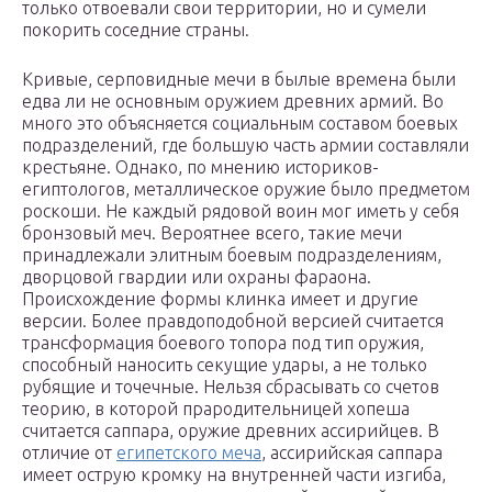
только отвоевали свои территории, но и сумели
покорить соседние страны.
Кривые, серповидные мечи в былые времена были
едва ли не основным оружием древних армий. Во
много это объясняется социальным составом боевых
подразделений, где большую часть армии составляли
крестьяне. Однако, по мнению историков-
египтологов, металлическое оружие было предметом
роскоши. Не каждый рядовой воин мог иметь у себя
бронзовый меч. Вероятнее всего, такие мечи
принадлежали элитным боевым подразделениям,
дворцовой гвардии или охраны фараона.
Происхождение формы клинка имеет и другие
версии. Более правдоподобной версией считается
трансформация боевого топора под тип оружия,
способный наносить секущие удары, а не только
рубящие и точечные. Нельзя сбрасывать со счетов
теорию, в которой прародительницей хопеша
считается саппара, оружие древних ассирийцев. В
отличие от
египетского меча
, ассирийская саппара
имеет острую кромку на внутренней части изгиба,