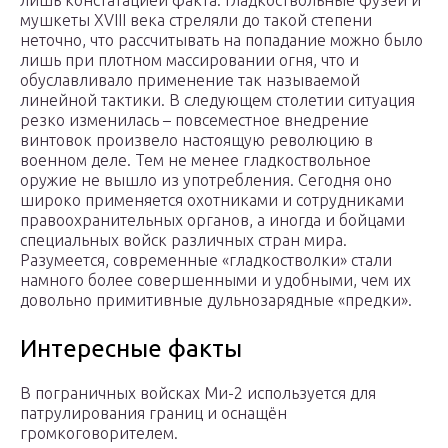
лишь констатацией факта. Гладкоствольные фузеи и
мушкеты XVIII века стреляли до такой степени
неточно, что рассчитывать на попадание можно было
лишь при плотном массировании огня, что и
обуславливало применение так называемой
линейной тактики. В следующем столетии ситуация
резко изменилась – повсеместное внедрение
винтовок произвело настоящую революцию в
военном деле. Тем не менее гладкоствольное
оружие не вышло из употребления. Сегодня оно
широко применяется охотниками и сотрудниками
правоохранительных органов, а иногда и бойцами
специальных войск различных стран мира.
Разумеется, современные «гладкостволки» стали
намного более совершенными и удобными, чем их
довольно примитивные дульнозарядные «предки».
Интересные факты
В пограничных войсках Ми-2 используется для
патрулирования границ и оснащён
громкоговорителем.