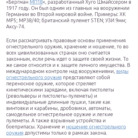
«Бергман
МП18
«, разработанный Хуго Шмайссером в
1917 году. Он был одним из главных на вооружении
Германии во Второй мировой войне. Примеры: ХК
МР5; MP38/40; британский пулемет STEN; УЗИ 9мм;
Аксу-74.
Если рассматривать правовые основы применения
огнестрельного оружия, хранение и ношение, то во
всех цивилизованных странах оно считается
законным, если речь идет о защите своей жизни. То
же самое относится и к защите личного имущества. В
международном контроле над вооружениями,
виды
огнестрельного оружия
представляют собой
переносное оружие, которое стреляет
кинетическими зарядами, включая пистолеты
(револьверы и пистолеты-пулеметы) и
индивидуальные длинные пушки, такие как
винтовки и карабины, дробовики, автоматы,
самодельное огнестрельное оружие и легкие
пулеметы. А также взрывные устройства и
боеприпасы. Хранение и
ношение огнестрельного
оружия
допустимы только в рамках закона.