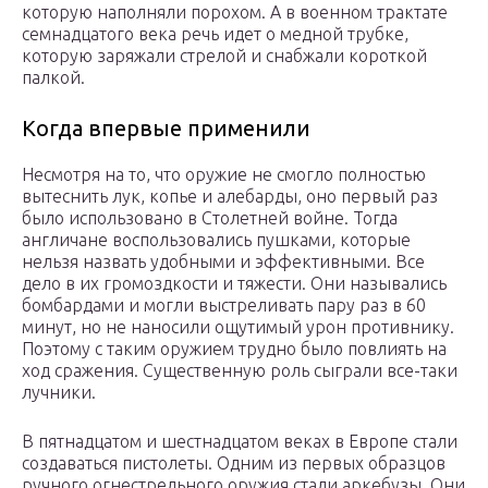
которую наполняли порохом. А в военном трактате
семнадцатого века речь идет о медной трубке,
которую заряжали стрелой и снабжали короткой
палкой.
Когда впервые применили
Несмотря на то, что оружие не смогло полностью
вытеснить лук, копье и алебарды, оно первый раз
было использовано в Столетней войне. Тогда
англичане воспользовались пушками, которые
нельзя назвать удобными и эффективными. Все
дело в их громоздкости и тяжести. Они назывались
бомбардами и могли выстреливать пару раз в 60
минут, но не наносили ощутимый урон противнику.
Поэтому с таким оружием трудно было повлиять на
ход сражения. Существенную роль сыграли все-таки
лучники.
В пятнадцатом и шестнадцатом веках в Европе стали
создаваться пистолеты. Одним из первых образцов
ручного огнестрельного оружия стали аркебузы. Они