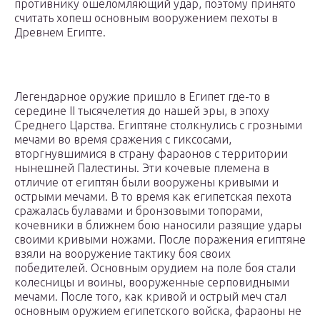
противнику ошеломляющий удар, поэтому принято
считать хопеш основным вооружением пехоты в
Древнем Египте.
Легендарное оружие пришло в Египет где-то в
середине II тысячелетия до нашей эры, в эпоху
Среднего Царства. Египтяне столкнулись с грозными
мечами во время сражения с гиксосами,
вторгнувшимися в страну фараонов с территории
нынешней Палестины. Эти кочевые племена в
отличие от египтян были вооружены кривыми и
острыми мечами. В то время как египетская пехота
сражалась булавами и бронзовыми топорами,
кочевники в ближнем бою наносили разящие удары
своими кривыми ножами. После поражения египтяне
взяли на вооружение тактику боя своих
победителей. Основным орудием на поле боя стали
колесницы и воины, вооруженные серповидными
мечами. После того, как кривой и острый меч стал
основным оружием египетского войска, фараоны не