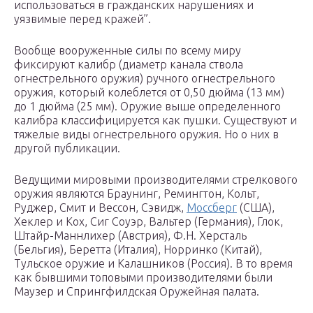
использоваться в гражданских нарушениях и
уязвимые перед кражей”.
Вообще вооруженные силы по всему миру
фиксируют калибр (диаметр канала ствола
огнестрельного оружия) ручного огнестрельного
оружия, который колеблется от 0,50 дюйма (13 мм)
до 1 дюйма (25 мм). Оружие выше определенного
калибра классифицируется как пушки. Существуют и
тяжелые виды огнестрельного оружия. Но о них в
другой публикации.
Ведущими мировыми производителями стрелкового
оружия являются Браунинг, Ремингтон, Кольт,
Руджер, Смит и Вессон, Сэвидж,
Моссберг
(США),
Хеклер и Кох, Сиг Соуэр, Вальтер (Германия), Глок,
Штайр-Маннлихер (Австрия), Ф.Н. Херсталь
(Бельгия), Беретта (Италия), Норринко (Китай),
Тульское оружие и Калашников (Россия). В то время
как бывшими топовыми производителями были
Маузер и Спрингфилдская Оружейная палата.