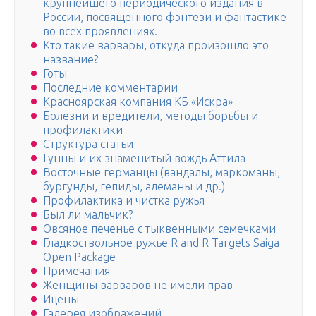
крупнейшего периодического издания в
России, посвященного фэнтези и фантастике
во всех проявлениях.
Кто такие варвары, откуда произошло это
название?
Готы
Последние комментарии
Красноярская компания КБ «Искра»
Болезни и вредители, методы борьбы и
профилактики
Структура статьи
Гунны и их знаменитый вождь Аттила
Восточные германцы (вандалы, маркоманы,
бургунды, гепиды, алеманы и др.)
Профилактика и чистка ружья
Был ли мальчик?
Овсяное печенье с тыквенными семечками
Гладкоствольное ружье R and R Targets Saiga
Open Package
Примечания
Женщины варваров не имели прав
Ицены
Галерея изображений