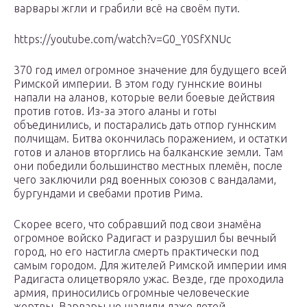
варвары жгли и грабили всё на своём пути.
https://youtube.com/watch?v=G0_Y0SfXNUc
370 год имел огромное значение для будущего всей
Римской империи. В этом году гуннские воины
напали на аланов, которые вели боевые действия
против готов. Из-за этого аланы и готы
объединились, и постарались дать отпор гуннским
полчищам. Битва окончилась поражением, и остатки
готов и аланов вторглись на балканские земли. Там
они победили большинство местных племён, после
чего заключили ряд военных союзов с вандалами,
бургундами и свебами против Рима.
Скорее всего, что собравший под свои знамёна
огромное войско Радигаст и разрушил бы вечный
город, но его настигла смерть практически под
самым городом. Для жителей Римской империи имя
Радигаста олицетворяло ужас. Везде, где проходила
армия, приносились огромные человеческие
жертвы. Варвары не щадили даже детей.