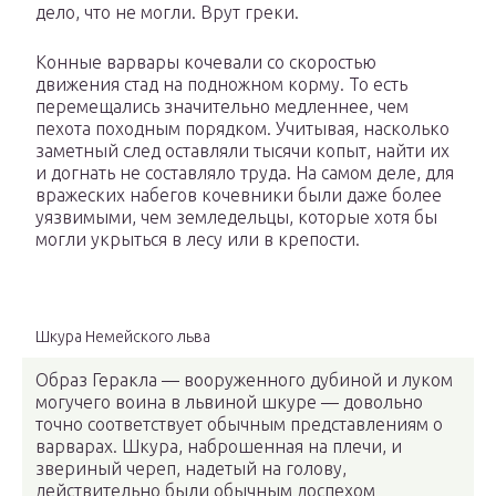
дело, что не могли. Врут греки.
Конные варвары кочевали со скоростью
движения стад на подножном корму. То есть
перемещались значительно медленнее, чем
пехота походным порядком. Учитывая, насколько
заметный след оставляли тысячи копыт, найти их
и догнать не составляло труда. На самом деле, для
вражеских набегов кочевники были даже более
уязвимыми, чем земледельцы, которые хотя бы
могли укрыться в лесу или в крепости.
Шкура Немейского льва
Образ Геракла — вооруженного дубиной и луком
могучего воина в львиной шкуре — довольно
точно соответствует обычным представлениям о
варварах. Шкура, наброшенная на плечи, и
звериный череп, надетый на голову,
действительно были обычным доспехом