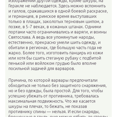
изображений другой одежды, кроме шкуры, на
Геракле не наблюдается. Здесь можно вспомнить
и галлов, сражавшихся в одной боевой раскраске,
и германцев, в римское время выступавших
только в плащах, заколотых терновым шипом, а
позже, в 5-7 веках, в кожаных штанах. Одними
портами часто ограничивались и варяги, и воины
Святослава. А ведь все упомянутые народы,
естественно, прекрасно умели шить одежду, и
обитали в регионах, где большую часть года не
жарко. Более того, изготовить панцирь из кожи
или хотя бы сшить стеганую рубаху с подбитой
пенькой или войлоком грудью было вполне
посильной задачей для варваров.
Причина, по которой варвары предпочитали
обходиться не только без защитного снаряжения,
но и без одежды, была простой. Для того, чтобы
успешно убежать от противника, требовалась
максимальная подвижность. Что же касается
шкуры на плечах, то бежать, не показав
противнику спины — нельзя. И если снаряды,
брошенные в грудь, еще можно отбить, то стрелы