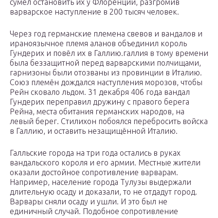
сумел остановить их у Флоренции, разгромив
варварское наступление в 200 тысяч человек.
Через год германские племена свевов и вандалов и
ираноязычное племя аланов объединил король
Гундерих и повёл их в Галлию.галлия в тому времени
была беззащитной перед варварскими полчищами,
гарнизоны были отозваны из провинции в Италию.
Союз племён дождался наступления морозов, чтобы
Рейн сковало льдом. 31 декабря 406 года вандал
Гундерих переправил дружину с правого берега
Рейна, места обитания германских народов, на
левый берег. Стилихон побоялся перебросить войска
в Галлию, и оставить незащищённой Италию.
Галльские города на три года остались в руках
вандальского короля и его армии. Местные жители
оказали достойное сопротивление варварам.
Например, население города Тулузы выдержали
длительную осаду и доказали, то не отдадут город.
Варвары сняли осаду и ушли. И это был не
единичный случай. Подобное сопротивление