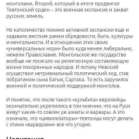
монголами. Второй, который в итоге продвигал
Тевтонский орден – это военная экспансия и захват
русских земель.
Но католичество помимо активной экспансии еще и
задавало жесткие рамки обрядовости, быта, культуры
и ментальности. И в отношении этих своих
«универсальных норм» было куда менее либерально,
нежели Православие. Монгольское же государство
вообще не посягало на религиозную составляющую
жизни покоренных народов. И потому Невский
осуществил нетривиальный политический ход, став
побратимом сына Батыя, Сартака. То есть заручился
военной и политической поддержкой монголов.
И понятно, что после такого «кульбита» европейцы
окончательно укрепились в том мнении, что на Руси
живут какие-то совсем уж азиаты и варвары. А это
означало, что «цивилизаторы»-тевтонцы могут делать
с этими «варварами» все что угодно.