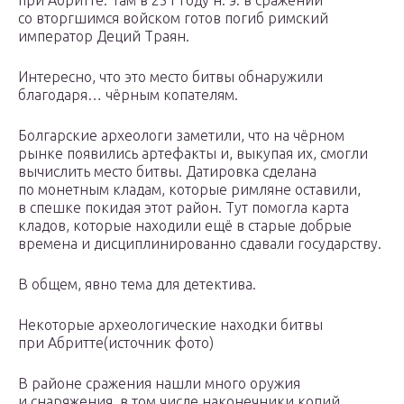
при Абритте. Там в 251 году н. э. в сражении
со вторгшимся войском готов погиб римский
император Деций Траян.
Интересно, что это место битвы обнаружили
благодаря… чёрным копателям.
Болгарские археологи заметили, что на чёрном
рынке появились артефакты и, выкупая их, смогли
вычислить место битвы. Датировка сделана
по монетным кладам, которые римляне оставили,
в спешке покидая этот район. Тут помогла карта
кладов, которые находили ещё в старые добрые
времена и дисциплинированно сдавали государству.
В общем, явно тема для детектива.
Некоторые археологические находки битвы
при Абритте(источник фото)
В районе сражения нашли много оружия
и снаряжения, в том числе наконечники копий,