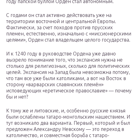
году папской буллой Орден стал автономным.
С годами он стал активно действовать уже на
территории восточной и центральной Европы.
Фактически, за счет походов против прусских
племен, естественно, изначально с «миссионерскими
целями», Орден стал владельцем целого государства.
И к 1240 году в руководстве Ордена уже давно
вызрело понимание того, что экспансия нужна не
столько для религиозных, сколько для политических
целей. Экспансия на Запад была невозможна потому,
что там все уже были католиками, а вот на Восток в
сторону «варварских славянских племён»
исповедующих «еретическое православие» — почему
бы и нет?
К тому же и литовские, и, особенно русские князья
были ослаблены татаро-монгольским нашествием. И
тут возникало два варианта. Первый, который и был
предложен Александру Невскому — это переход в
католичество, и совместная борьба с татаро-