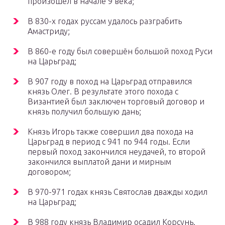
произошёл в начале 9 века;
В 830-х годах руссам удалось разграбить
Амастриду;
В 860-е году был совершён большой поход Руси
на Царьград;
В 907 году в поход на Царьград отправился
князь Олег. В результате этого похода с
Византией был заключен торговый договор и
князь получил большую дань;
Князь Игорь также совершил два похода на
Царьград в период с 941 по 944 годы. Если
первый поход закончился неудачей, то второй
закончился выплатой дани и мирным
договором;
В 970-971 годах князь Святослав дважды ходил
на Царьград;
В 988 году князь Владимир осадил Корсунь.