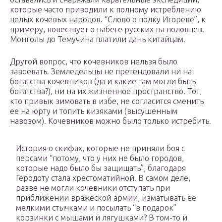
которые часто приводили к полному истреблению
целых кочевых народов. “Слово о полку Игореве”, к
примеру, повествует о набеге русских на половцев.
Монголы до Темучина платили дань китайцам.
Другой вопрос, что кочевников нельзя было
завоевать. Земледельцы не претендовали ни на
богатства кочевников (да и какие там могли быть
богатства?), ни на их жизненное пространство. Тот,
кто привык зимовать в избе, не согласится сменить
ее на юрту и топить кизяками (высушенным
навозом). Кочевников можно было только истребить.
История о скифах, которые не приняли боя с
персами “потому, что у них не было городов,
которые надо было бы защищать”, благодаря
Геродоту стала хрестоматийной. В самом деле,
разве не могли кочевники отступать при
приближении вражеской армии, изматывать ее
мелкими стычками и посылать “в подарок”
корзинки с мышами и лягушками? В том-то и