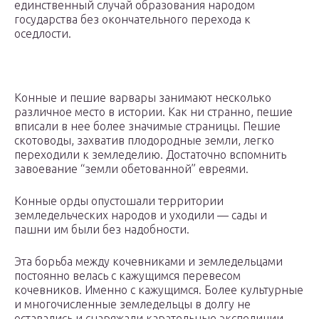
единственный случай образования народом
государства без окончательного перехода к
оседлости.
Конные и пешие варвары занимают несколько
различное место в истории. Как ни странно, пешие
вписали в нее более значимые страницы. Пешие
скотоводы, захватив плодородные земли, легко
переходили к земледелию. Достаточно вспомнить
завоевание “земли обетованной” евреями.
Конные орды опустошали территории
земледельческих народов и уходили — сады и
пашни им были без надобности.
Эта борьба между кочевниками и земледельцами
постоянно велась с кажущимся перевесом
кочевников. Именно с кажущимся. Более культурные
и многочисленные земледельцы в долгу не
оставались и снаряжали карательные экспедиции,