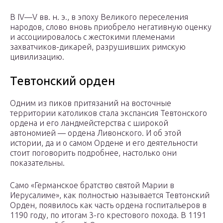
В IV—V вв. н. э., в эпоху Великого переселения
народов, слово вновь приобрело негативную оценку
и ассоциировалось с жестокими племенами
захватчиков-дикарей, разрушивших римскую
цивилизацию.
Тевтонский орден
Одним из пиков притязаний на восточные
территории католиков стала экспансия Тевтонского
ордена и его ландмейстерства с широкой
автономией — ордена Ливонского. И об этой
истории, да и о самом Ордене и его деятельности
стоит поговорить подробнее, настолько они
показательны.
Само «Германское братство святой Марии в
Иерусалиме», как полностью называется Тевтонский
Орден, появилось как часть ордена госпитальеров в
1190 году, по итогам 3-го крестового похода. В 1191