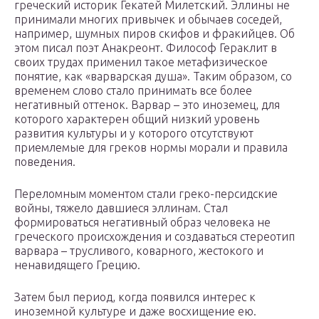
греческий историк Гекатей Милетский. Эллины не
принимали многих привычек и обычаев соседей,
например, шумных пиров скифов и фракийцев. Об
этом писал поэт Анакреонт. Философ Гераклит в
своих трудах применил такое метафизическое
понятие, как «варварская душа». Таким образом, со
временем слово стало принимать все более
негативный оттенок. Варвар – это иноземец, для
которого характерен общий низкий уровень
развития культуры и у которого отсутствуют
приемлемые для греков нормы морали и правила
поведения.
Переломным моментом стали греко-персидские
войны, тяжело давшиеся эллинам. Стал
формироваться негативный образ человека не
греческого происхождения и создаваться стереотип
варвара – трусливого, коварного, жестокого и
ненавидящего Грецию.
Затем был период, когда появился интерес к
иноземной культуре и даже восхищение ею.