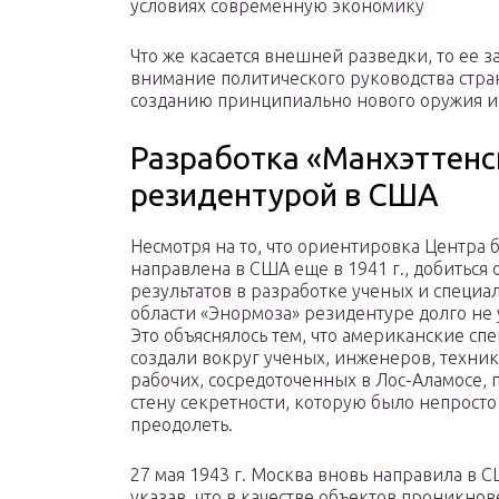
условиях современную экономику
Что же касается внешней разведки, то ее з
внимание политического руководства стра
созданию принципиально нового оружия и 
Разработка «Манхэттенс
резидентурой в США
Несмотря на то, что ориентировка Центра 
направлена в США еще в 1941 г., добиться
результатов в разработке ученых и специа
области «Энормоза» резидентуре долго не 
Это объяснялось тем, что американские сп
создали вокруг ученых, инженеров, техник
рабочих, сосредоточенных в Лос-Аламосе,
стену секретности, которую было непросто
преодолеть.
27 мая 1943 г. Москва вновь направила в 
указав, что в качестве объектов проникнов