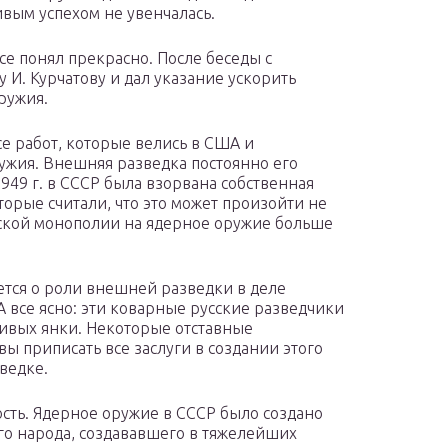
вым успехом не увенчалась.
се понял прекрасно. После беседы с
И. Курчатову и дал указание ускорить
ружия.
се работ, которые велись в США и
ужия. Внешняя разведка постоянно его
949 г. в СССР была взорвана собственная
орые считали, что это может произойти не
нской монополии на ядерное оружие больше
ется о роли внешней разведки в деле
 все ясно: эти коварные русские разведчики
ивых янки. Некоторые отставные
вы приписать все заслуги в создании этого
ведке.
ность. Ядерное оружие в СССР было создано
го народа, создававшего в тяжелейших