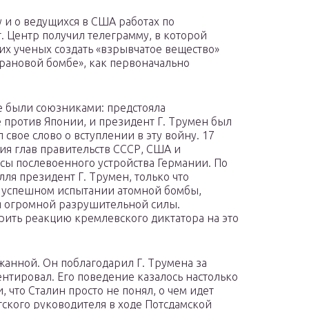
и о ведущихся в США работах по
г. Центр получил телеграмму, в которой
их ученых создать «взрывчатое вещество»
урановой бомбе», как первоначально
ще были союзниками: предстояла
 против Японии, и президент Г. Трумен был
 свое слово о вступлении в эту войну. 17
ия глав правительств СССР, США и
сы послевоенного устройства Германии. По
ля президент Г. Трумен, только что
успешном испытании атомной бомбы,
я огромной разрушительной силы.
ить реакцию кремлевского диктатора на это
жанной. Он поблагодарил Г. Трумена за
нтировал. Его поведение казалось настолько
 что Сталин просто не понял, о чем идет
етского руководителя в ходе Потсдамской