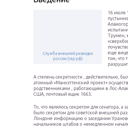
16 июля 
пустынно
Аламогор
испытани
Трумен, 
«сверхбо
почувств
еще вице
Служба внешней разведки
том, что
россии (свр рф)
разрушит
А степень секретности , действительно, б
атомный «Манхэттенский проект» осуществл
родственниками , работающими в Лос-Алам
США, почтовый ящик 1663.
То, что являлось секретом для сенатора, а
было секретом для советской внешней разв
Лондоне информацию о заседании Ураново
начальников штабов о немедленном начале