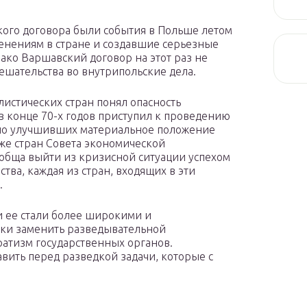
ого договора были события в Польше летом
енениям в стране и создавшие серьезные
ако Варшавский договор на этот раз не
шательства во внутрипольские дела.
истических стран понял опасность
в конце 70-х годов приступил к проведению
но улучшивших материальное положение
же стран Совета экономической
обща выйти из кризисной ситуации успехом
тва, каждая из стран, входящих в эти
.
чи ее стали более широкими и
ки заменить разведывательной
атизм государственных органов.
авить перед разведкой задачи, которые с