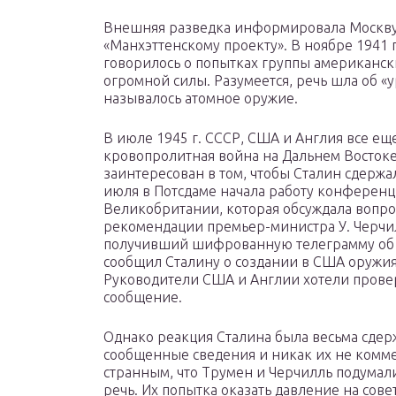
Внешняя разведка информировала Москву 
«Манхэттенскому проекту». В ноябре 1941 
говорилось о попытках группы американск
огромной силы. Разумеется, речь шла об «
называлось атомное оружие.
В июле 1945 г. СССР, США и Англия все е
кровопролитная война на Дальнем Востоке
заинтересован в том, чтобы Сталин сдержал
июля в Потсдаме начала работу конференц
Великобритании, которая обсуждала вопро
рекомендации премьер-министра У. Черчил
получивший шифрованную телеграмму об 
сообщил Сталину о создании в США оружи
Руководители США и Англии хотели провер
сообщение.
Однако реакция Сталина была весьма сдер
сообщенные сведения и никак их не комме
странным, что Трумен и Черчилль подумали,
речь. Их попытка оказать давление на сов