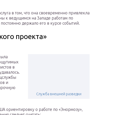
аслуга в том, что она своевременно привлекла
ны к ведущимся на Западе работам по
постоянно держало его в курсе событий.
кого проекта»
была
 ощутимых
листов в
удавалось.
ецслужбы
ов и
 прочную
Служба внешней разведки
США ориентировку о работе по «Энормозу»,
ения следует считать: