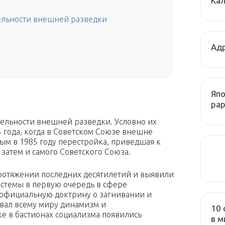
Кал
тельности внешней разведки
Адр
Япо
рар
тельности внешней разведки. Условно их
 года, когда в Советском Союзе внешне
вым в 1985 году перестройка, приведшая к
 затем и самого Советского Союза.
ротяжении последних десятилетий и выявили
истемы в первую очередь в сфере
 официальную доктрину о загнивании и
вал всему миру динамизм и
10 
ке в бастионах социализма появились
в м