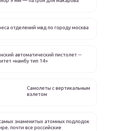
ибр 9 мм — патрон для макарова
еса отделений мвд по городу москва
нский автоматический пистолет ─
итет «намбу тип 14»
Самолеты с вертикальным
взлетом
самых знаменитых атомных подлодок
ире. почти все российские