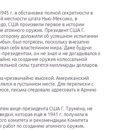
1945 г. в обстановке полной секретности в
й местности штата Нью-Мексико, в
до, США произвели первое в истории
е атомного оружия. Президент США Г.
которому доложили об успешном испытании
мбы», был потрясен, поскольку внезапно
овал себя властелином мира. Даже будучи
-президентом, он не знал и не догадывался о
 тайно на создание оружия колоссальной
ельной силы тратятся миллиарды долларов.
ыла чрезвычайно высокой. Американский
ялся в пустынном месте. Для переписки с
осе, письма следовало адресовать в Армию
 затем вице-президента США Г. Трумена, не
едки, которая еще в 1941 г. получила в
го комитета и рекомендации Комитета
 работ по созданию атомного оружия.