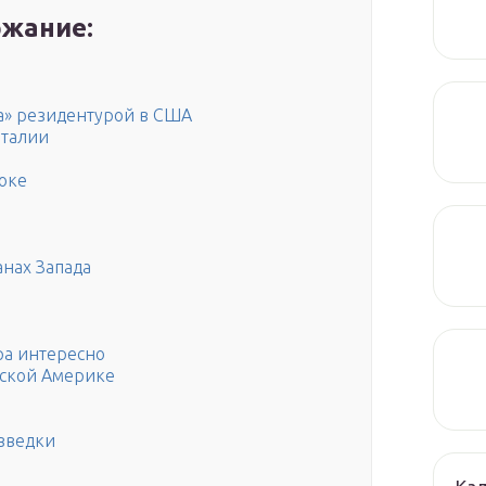
жание:
а» резидентурой в США
Италии
оке
анах Запада
ра интересно
нской Америке
зведки