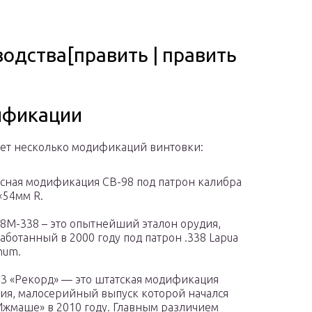
одства[править | править
фикации
ет несколько модификаций винтовки:
сная модификация СВ-98 под патрон калибра
×54мм R.
8М-338 – это опытнейший эталон орудия,
аботанный в 2000 году под патрон .338 Lapua
num.
3 «Рекорд» — это штатская модификация
ия, малосерийный выпуск которой начался
Ижмаше» в 2010 году. Главным различием