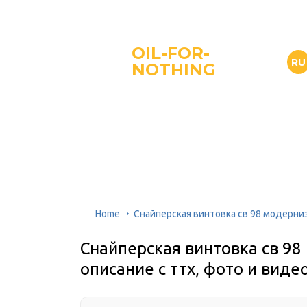
OIL-FOR-
RU
NOTHING
Home
Снайперская винтовка св 98 модерниз
Снайперская винтовка св 9
описание с ттх, фото и виде