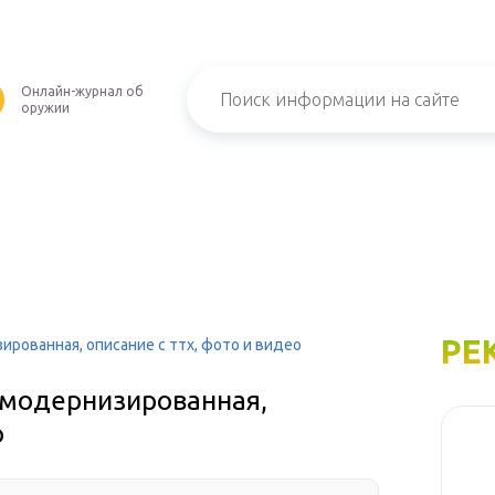
Онлайн-журнал об
оружии
РЕ
ированная, описание с ттх, фото и видео
8 модернизированная,
о