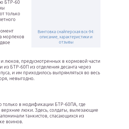
ню БТР-60
ны
от только
метного
момент
Винтовка снайперская вск-94:
а морпехов
описание, характеристики и
вдвое
отзывы
п и люков, предусмотренных в кормовой части
 из БТР-60П из отделения десанта через
уса, и им приходилось выпрямляться во весь
воря, невыгодно.
о только в модификации БТР-60ПА, где
 верхние люки. Здесь, солдаты, вылезающие
апоминали танкистов, спасающихся из
ке воинов.