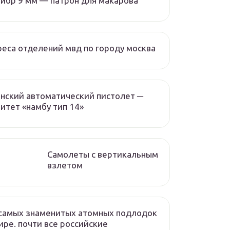
ибр 9 мм — патрон для макарова
еса отделений мвд по городу москва
нский автоматический пистолет ─
итет «намбу тип 14»
Самолеты с вертикальным
взлетом
самых знаменитых атомных подлодок
ире. почти все российские