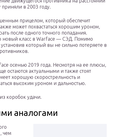
ение движущегося противника на расстоянии
 приняли в 2003 году.
чшенным прицелом, который обеспечит
 также может похвастаться хорошим уроном,
ать после одного точного попадания.
 новый класс в Warface — СЭД. Помимо
, установив который вы не сильно потеряете в
противников.
ace осенью 2019 года. Несмотря на ее плюсы,
еще остаются актуальными и также стоят
имеет хорошую скорострельность и
аться высоким уроном и дальностью.
 из коробок удачи.
ыми аналогами
ого
, чем