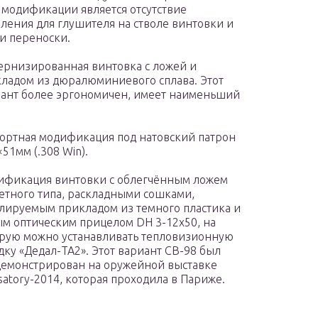
 модификации является отсутствие
ления для глушителя на стволе винтовки и
и переноски.
рнизированная винтовка с ложей и
ладом из дюралюминиевого сплава. Этот
ант более эргономичен, имеет наименьший
ортная модификация под натовский патрон
×51мм (.308 Win).
фикация винтовки с облегчённым ложем
етного типа, раскладными сошками,
лируемым прикладом из темного пластика и
м оптическим прицелом DH 3-12х50, на
рую можно устанавливать тепловизионную
дку «Дедал-ТА2». Этот вариант СВ-98 был
емонстрирован на оружейной выставке
satory-2014, которая проходила в Париже.