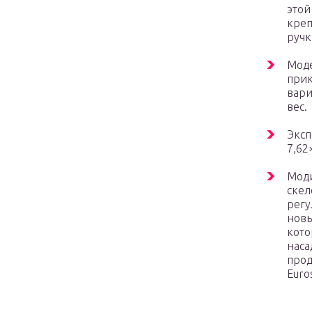
этой
креп
ручк
Моде
прик
вари
вес.
Эксп
7,62
Моди
скел
регу
новы
кото
наса
прод
Euro