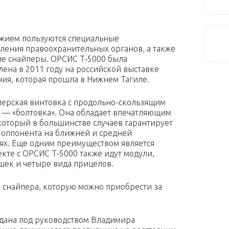
жием пользуются специальные
ления правоохранительных органов, а также
е снайперы. ОРСИС Т‐5000 была
лена в 2011 году на российской выставке
ия, которая прошла в Нижнем Тагиле.
перская винтовка с продольно-скользящим
 — «болтовка». Она обладает впечатляющим
который в большинстве случаев гарантирует
 оппонента на ближней и средней
ях. Еще одним преимуществом является
екте с ОРСИС Т‐5000 также идут модули,
шек и четыре вида прицелов.
 снайпера, которую можно приобрести за
здана под руководством Владимира