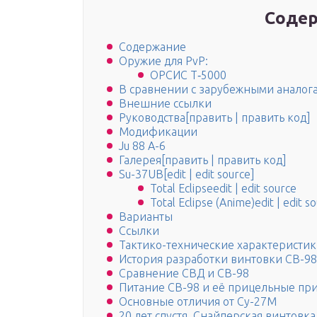
Содер
Содержание
Оружие для PvP:
ОРСИС Т‐5000
В сравнении с зарубежными аналог
Внешние ссылки
Руководства[править | править код]
Модификации
Ju 88 A-6
Галерея[править | править код]
Su-37UB[edit | edit source]
Total Eclipseedit | edit source
Total Eclipse (Anime)edit | edit s
Варианты
Ссылки
Тактико-технические характеристик
История разработки винтовки СВ-98
Сравнение СВД и СВ-98
Питание СВ-98 и её прицельные пр
Основные отличия от Су-27М
20 лет спустя. Снайперская винтовк