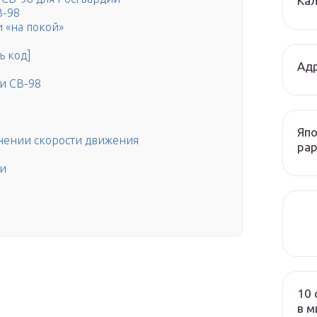
Кал
В-98
 «на покой»
ь код]
Адр
и СВ-98
Япо
енении скорости движения
рар
ки
10 
в м