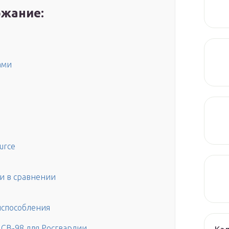
жание:
ами
ource
и в сравнении
испособления
а СВ-98 для Росгвардии