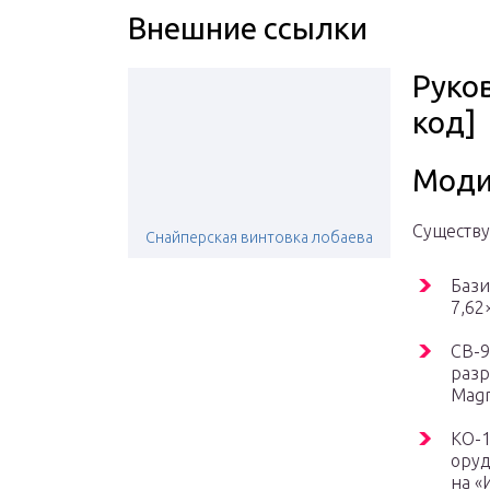
Внешние ссылки
Руков
код]
Моди
Существу
Снайперская винтовка лобаева
Бази
7,62
СВ-9
разр
Mag
КО-1
оруд
на «