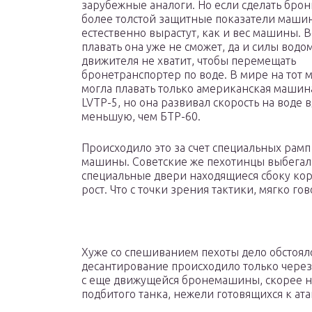
зарубежные аналоги. Но если сделать бро
более толстой защитные показатели маши
естественно вырастут, как и вес машины. В
плавать она уже не сможет, да и силы водо
движителя не хватит, чтобы перемещать
бронетранспортер по воде. В мире на тот 
могла плавать только американская машин
LVTP-5, но она развивал скорость на воде 
меньшую, чем БТР-60.
Происходило это за счет специальных рам
машины. Советские же пехотинцы выбегали
специальные двери находящиеся сбоку корп
рост. Что с точки зрения тактики, мягко го
Хуже со спешиванием пехоты дело обстоял
десантирование происходило только через
с еще движущейся бронемашины, скорее н
подбитого танка, нежели готовящихся к ата