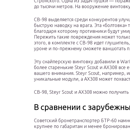
Стронского. Одна из задач пушки — пораж
до тысячи метров. На вооружение винтовку
СВ-98 выделяется среди конкурентов улу
быструю наводку на врага. Эта «болтовка»
благодаря которому противники будут умир
Пережить такие повреждения может только
этого, в комплекте с СВ-98 идет глушитель
уроне и по-прежнему сможете ваншотать 
Эту снайперскую винтовку добавили в Warf
более старенькие Steyr Scout и AX308 все 
вашего внимания. Steyr Scout, например, 
уникальные модули, а AX308 может похваст
СВ-98, Steyr Scout и AX308 можно получить
В сравнении с зарубежн
Советский бронетранспортер БТР-60 намн
крупнее по габаритам и менее бронирован