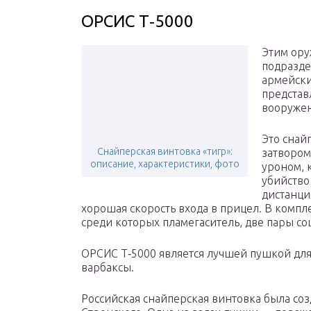
ОРСИС Т‐5000
Этим ору
подразде
армейски
представ
вооружен
Это снай
Снайперская винтовка «тигр»:
затвором
описание, характеристики, фото
уроном, 
убийство
дистанци
хорошая скорость входа в прицел. В компл
среди которых пламегаситель, две пары со
ОРСИС Т‐5000 является лучшей пушкой для
варбаксы.
Российская снайперская винтовка была со