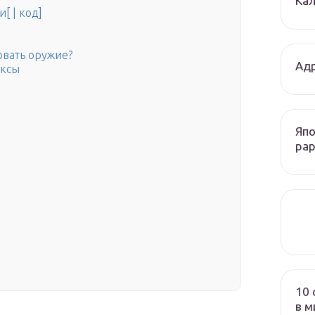
Кал
[ | код]
овать оружие?
Адр
ексы
Япо
рар
10 
в м