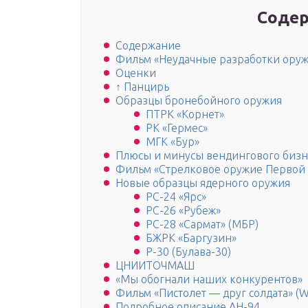
Содер
Содержание
Фильм «Неудачные разработки оруж
Оценки
↑ Панцирь
Образцы бронебойного оружия
ПТРК «Корнет»
РК «Гермес»
МГК «Бур»
Плюсы и минусы вендингового бизн
Фильм «Стрелковое оружие Первой
Новые образцы ядерного оружия
РС-24 «Ярс»
РС-26 «Рубеж»
РС-28 «Сармат» (МБР)
БЖРК «Баргузин»
Р-30 (Булава-30)
ЦНИИТОЧМАШ
«Мы обогнали наших конкурентов»
Фильм «Пистолет — друг солдата» (W
Подробное описание АН-94