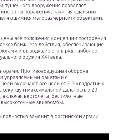
 и пушечного вооружения позволяет
бине зоны поражения, начиная с дальних
оявляющимися малоразмерными объектами,
ощены все положения концепции построения
плекса ближнего действия, обеспечивающие
логами и выводящие его в ряд наиболее
ального оружия XXI века.
раторами. Противовоздушная оборона
 и управляемыми ракетами с
ели включают все цели от 2-3 квадратных
в секунду и максимальной дальностью 20
в, включая вертолеты, беспилотные
и высокоточные авиабомбы.
С» полностью заменит в российской армии