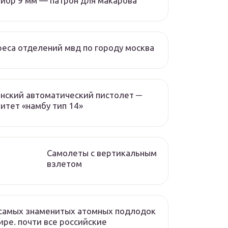
ибр 9 мм — патрон для макарова
еса отделений мвд по городу москва
нский автоматический пистолет ─
итет «намбу тип 14»
Самолеты с вертикальным
взлетом
самых знаменитых атомных подлодок
ире. почти все российские