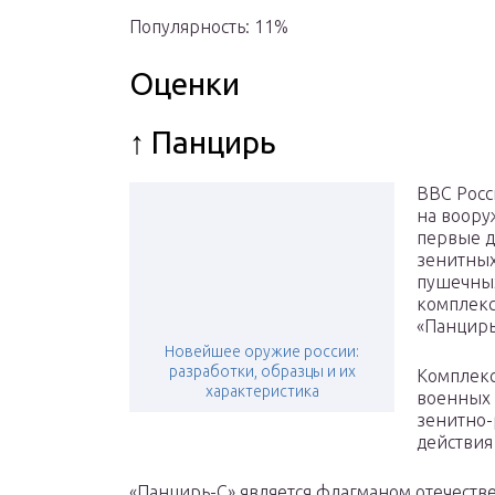
Популярность: 11%
Оценки
↑ Панцирь
ВВС Росс
на воор
первые д
зенитных
пушечны
комплек
«Панцирь
Новейшее оружие россии:
разработки, образцы и их
Комплекс
характеристика
военных 
зенитно-
действия 
«Панцирь-С» является флагманом отечеств