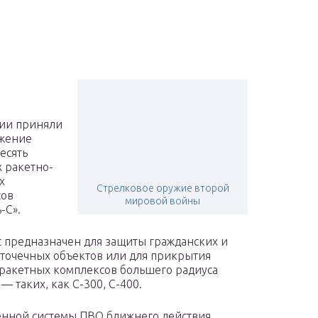
ии приняли
ужение
есять
 ракетно-
х
Стрелковое оружие второй
сов
мировой войны
-С».
 предназначен для защиты гражданских и
точечных объектов или для прикрытия
ракетных комплексов большего радиуса
— таких, как С-300, С-400.
енной системы ПВО ближнего действия.