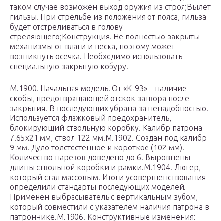
таком случае возможен выход оружия из строя;Вылет
гильзы. При стрельбе из положения от пояса, гильза
будет отстреливаться в голову
стреляющего;Конструкция. Не полностью закрыты
механизмы от влаги и песка, поэтому может
возникнуть осечка. Необходимо использовать
специальную закрытую кобуру.
М.1900. Начальная модель. От «К-93» – наличие
скобы, предотвращающей отскок затвора после
закрытия. В последующих убрана за ненадобностью.
Используется флажковый предохранитель,
блокирующий ствольную коробку. Калибр патрона
7.65х21 мм, ствол 122 мм.М.1902. Создан под калибр
9 мм. Дуло толстостенное и короткое (102 мм).
Количество нарезов доведено до 6. Выровнены
длины ствольной коробки и рамки.М.1904. Люгер,
который стал массовым. Итоги усовершенствования
определили стандарты последующих моделей.
Применен выбрасыватель с вертикальным зубом,
который совместили с указателем наличия патрона в
патроннике.М.1906. Конструктивные изменения: