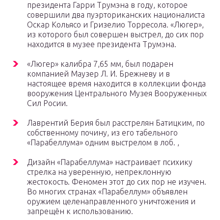
президента Гарри Трумэна в году, которое
совершили два пуэрториканских националиста
Оскар Кольясо и Гризелио Торресола. «Люгер»,
из которого был совершен выстрел, до сих пор
находится в музее президента Трумэна.
«Люгер» калибра 7,65 мм, был подарен
компанией Маузер Л. И. Брежневу и в
настоящее время находится в коллекции фонда
вооружения Центрального Музея Вооруженных
Сил Росии.
Лаврентий Берия был расстрелян Батицким, по
собственному почину, из его табельного
«Парабеллума» одним выстрелом в лоб. ,
Дизайн «Парабеллума» настраивает психику
стрелка на уверенную, непреклонную
жестокость. Феномен этот до сих пор не изучен.
Во многих странах «Парабеллум» объявлен
оружием целенаправленного уничтожения и
запрещён к использованию.