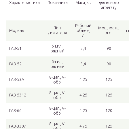
Характеристики
Показники
Маса, кг:
для всього
агрегату
Рабочий
Тип
Мощность,
Модель
объем,
ц
двигателя
л.с.
л
6-цил.,
ГАЗ-51
3,4
90
рядный
6-цил.,
ГАЗ-52
3,4
90
рядный
8-цил., V-
ГАЗ-53А
4,25
125
обр.
8-цил., V-
ГАЗ-5312
4,25
125
обр.
8-цил., V-
ГАЗ-66
4,25
120
обр.
8-цил., V-
ГАЗ-3307
4,75
125
обр.