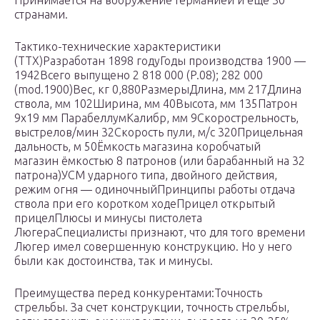
Принимается на вооружение Германией и еще 30
странами.
Тактико-технические характеристики
(ТТХ)Разработан 1898 годуГоды производства 1900 —
1942Всего выпущено 2 818 000 (P.08); 282 000
(mod.1900)Вес, кг 0,880РазмерыДлина, мм 217Длина
ствола, мм 102Ширина, мм 40Высота, мм 135Патрон
9х19 мм ПарабеллумКалибр, мм 9Скорострельность,
выстрелов/мин 32Скорость пули, м/с 320Прицельная
дальность, м 50Ёмкость магазина коробчатый
магазин ёмкостью 8 патронов (или барабанный на 32
патрона)УСМ ударного типа, двойного действия,
режим огня — одиночныйПринципы работы отдача
ствола при его коротком ходеПрицел открытый
прицелПлюсы и минусы пистолета
ЛюгераСпециалисты признают, что для того времени
Люгер имел совершенную конструкцию. Но у него
были как достоинства, так и минусы.
Преимущества перед конкурентами:Точность
стрельбы. За счет конструкции, точность стрельбы,