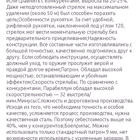
если сравнить с конкурентами, выросла на 20-25%.
Даже неподготовленный стрелок на максимальном
удалении (около 50 м) был способен поразить
цель;Особенности рукоятки. За счет удобной,
рифленой рукоятки, наклоненной под углом 120,
стрелок мог вести моментальную стрельбу без
предварительного прицеливания;Надежность
конструкции. Все составные части изготавливались с
большой точностью, качественно подгонялись друг к
другу. Если соблюдать инструкции, осуществлять
должный уход, то оружие прослужит верой и
правдой долгое время;Патрон. Обладал высокой
мощностью, останавливающим и убойным
эффектом;Скорость стрельбы. По сравнению с
конкурентами, Парабеллум обладал высокой
скорострельностью — 32 выстрела/
мин.Минусы:Сложность и дороговизна производства.
Исходя из того, что необходима точность и особое
качество, усложняется процесс производства, нужна
качественная сталь. Поэтому себестоимость выше на
40%, чем у конкурентов;Боеприпас. Можно
использовать только стандартный патрон 9 мм, нет
возможности использовать с усиленным зарядом. В