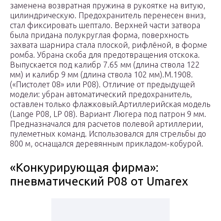
заменена возвратная пружина в рукоятке на витую,
цилиндрическую. Предохранитель перенесен вниз,
стал фиксировать шептало. Верхней части затвора
была придана полукруглая форма, поверхность
захвата шарнира стала плоской, рифлёной, в форме
ромба. Убрана скоба для предотвращения отскока.
Выпускается под калибр 7.65 мм (длина ствола 122
мм) и калибр 9 мм (длина ствола 102 мм).М.1908.
(«Пистолет 08» или P08). Отличие от предыдущей
модели: убран автоматический предохранитель,
оставлен только флажковый.Артиллерийская модель
(Lange Р08, LP 08). Вариант Люгера под патрон 9 мм.
Предназначался для расчетов полевой артиллерии,
пулеметных команд. Использовался для стрельбы до
800 м, оснащался деревянным прикладом-кобурой.
«Конкурирующая фирма»:
пневматический P08 от Umarex