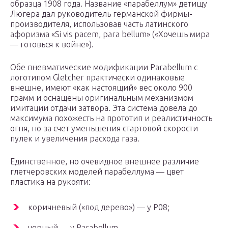
образца 1908 года. Название «парабеллум» детищу
Люгера дал руководитель германской фирмы-
производителя, использовав часть латинского
афоризма «Si vis pacem, para bellum» («Хочешь мира
— готовься к войне»).
Обе пневматические модификации Parabellum с
логотипом Gletcher практически одинаковые
внешне, имеют «как настоящий» вес около 900
грамм и оснащены оригинальным механизмом
имитации отдачи затвора. Эта система довела до
максимума похожесть на прототип и реалистичность
огня, но за счет уменьшения стартовой скорости
пулек и увеличения расхода газа.
Единственное, но очевидное внешнее различие
глетчеровских моделей парабеллума — цвет
пластика на рукояти:
коричневый («под дерево») — у Р08;
черный — у Parabellum.