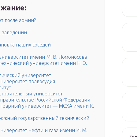
жание:
т после армии?
х заведений
ановка наших соседей
университет имени М. В. Ломоносова
ехнический университет имени Н. Э.
гический университет
университет правосудия
титут
строительный университет
правительстве Российской Федерации
аграрный университет — МСХА имени К.
рожный государственный технический
ниверситет нефти и газа имени И. М.