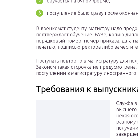
обучается на очной форме;
поступление было сразу после окончан
В военкомат студенту-магистру надо пред
подтверждает обучение ВУЗе, копию дипло
порядковый номер, номер приказа, дата на
печатью, подписью ректора либо заместите
Поступать повторно в магистратуру для по
Законом такая отсрочка не предусмотрена.
поступлении в магистратуру иностранного 
Требования к выпускни
Служба в
высшего 
некая ос
разному 
получени
завершен