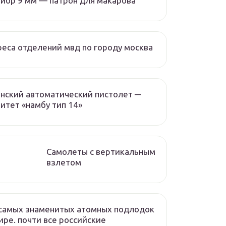
ибр 9 мм — патрон для макарова
еса отделений мвд по городу москва
нский автоматический пистолет ─
итет «намбу тип 14»
Самолеты с вертикальным
взлетом
самых знаменитых атомных подлодок
ире. почти все российские