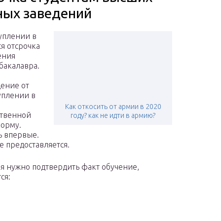
ных заведений
уплении в
ся отсрочка
ения
бакалавра.
о
ение от
уплении в
Как откосить от армии в 2020
ственной
году? как не идти в армию?
форму.
ь впервые.
е предоставляется.
 нужно подтвердить факт обучение,
ся: