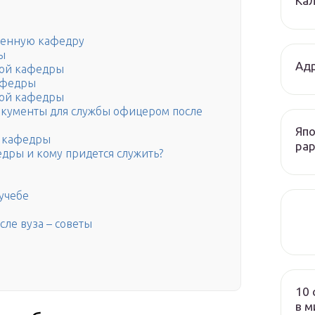
Кал
военную кафедру
ы
Адр
ной кафедры
афедры
ной кафедры
кументы для службы офицером после
Япо
й кафедры
рар
едры и кому придется служить?
учебе
сле вуза – советы
10 
в м