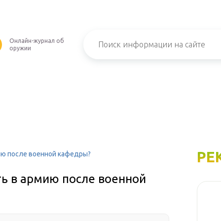
Онлайн-журнал об
оружии
РЕ
ию после военной кафедры?
ть в армию после военной