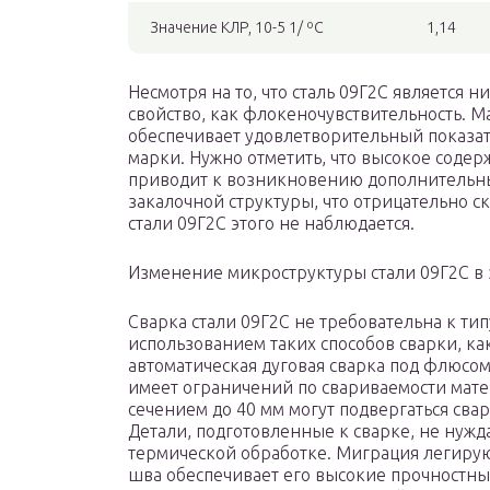
Значение КЛР, 10-5 1/ ºС
1,14
Несмотря на то, что сталь 09Г2С является 
свойство, как флокеночувствительность. М
обеспечивает удовлетворительный показат
марки. Нужно отметить, что высокое содер
приводит к возникновению дополнительны
закалочной структуры, что отрицательно ск
стали 09Г2С этого не наблюдается.
Изменение микроструктуры стали 09Г2С в 
Сварка стали 09Г2С не требовательна к тип
использованием таких способов сварки, ка
автоматическая дуговая сварка под флюсом
имеет ограничений по свариваемости матер
сечением до 40 мм могут подвергаться сва
Детали, подготовленные к сварке, не нуж
термической обработке. Миграция легиру
шва обеспечивает его высокие прочностн