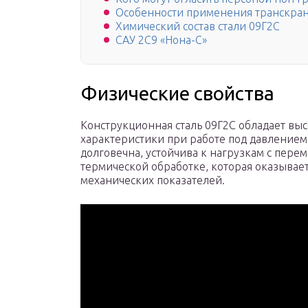
Особенности применения транскран
Химический состав стали 09Г2С
САУ 2С9 «Нона-С»
Физические свойства
Конструкционная сталь 09Г2С обладает выс
характеристики при работе под давление
долговечна, устойчива к нагрузкам с пере
термической обработке, которая оказывае
механических показателей.