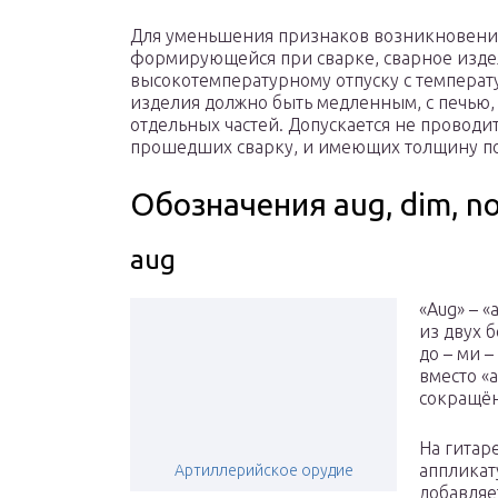
Для уменьшения признаков возникновения
формирующейся при сварке, сварное изде
высокотемпературному отпуску с температу
изделия должно быть медленным, с печью,
отдельных частей. Допускается не проводи
прошедших сварку, и имеющих толщину по
Обозначения aug, dim, n
aug
«Aug» – 
из двух 
до – ми –
вместо «a
сокращён
На гитар
аппликат
Артиллерийское орудие
добавляет