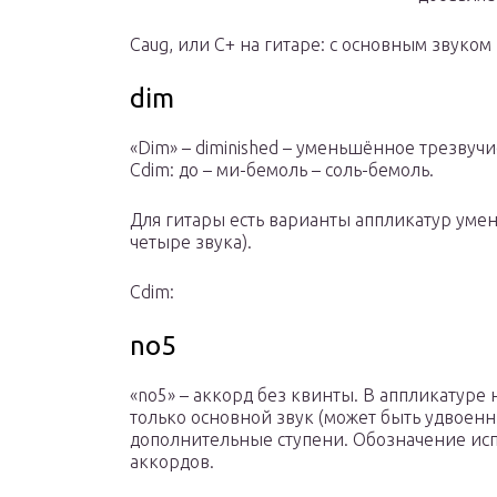
Caug, или С+ на гитаре: с основным звуком 
dim
«Dim» – diminished – уменьшённое трезвучи
Cdim: до – ми-бемоль – соль-бемоль.
Для гитары есть варианты аппликатур уме
четыре звука).
Cdim:
no5
«no5» – аккорд без квинты. В аппликатуре н
только основной звук (может быть удвоенн
дополнительные ступени. Обозначение исп
аккордов.