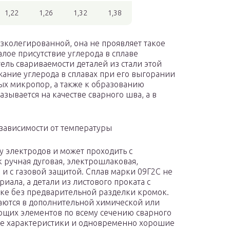
1,22
1,26
1,32
1,38
низколегированной, она не проявляет такое
алое присутствие углерода в сплаве
ель свариваемости деталей из стали этой
жание углерода в сплавах при его выгорании
х микропор, а также к образованию
азывается на качестве сварного шва, а в
зависимости от температуры
у электродов и может проходить с
к ручная дуговая, электрошлаковая,
 и с газовой защитой. Сплав марки 09Г2С не
иала, а детали из листового проката с
рке без предварительной разделки кромок.
даются в дополнительной химической или
ющих элементов по всему сечению сварного
ые характеристики и одновременно хорошие