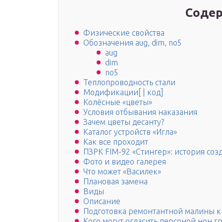
Содер
Физические свойства
Обозначения aug, dim, no5
aug
dim
no5
Теплопроводность стали
Модификации[ | код]
Колёсные «цветы»
Условия отбывания наказания
Зачем цветы десанту?
Каталог устройств «Игла»
Как все проходит
ПЗРК FIM-92 «Стингер»: история соз
Фото и видео галерея
Что может «Василек»
Плановая замена
Виды
Описание
Подготовка ремонтантной малины к
Кого могут огласить персоной нон гр