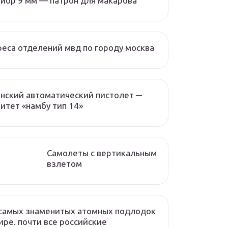
ибр 9 мм — патрон для макарова
еса отделений мвд по городу москва
нский автоматический пистолет ─
итет «намбу тип 14»
Самолеты с вертикальным
взлетом
самых знаменитых атомных подлодок
ире. почти все российские