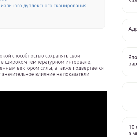
Кал
иального дуплексного сканирования
Адр
окой способностью сохранять свои
Япо
м в широком температурном интервале,
рар
менным вектором силы, а также подвергается
т значительное влияние на показатели
10 
в м