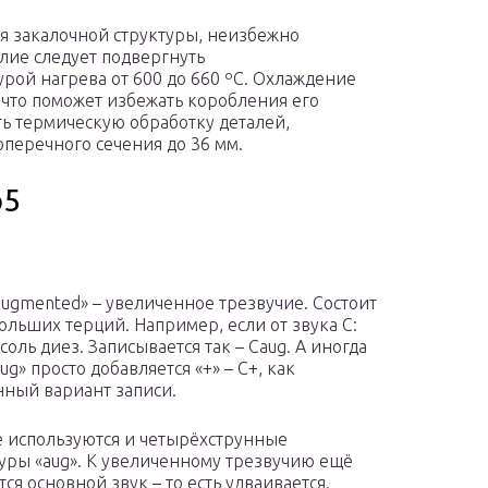
 закалочной структуры, неизбежно
лие следует подвергнуть
рой нагрева от 600 до 660 ºС. Охлаждение
 что поможет избежать коробления его
ть термическую обработку деталей,
перечного сечения до 36 мм.
o5
«augmented» – увеличенное трезвучие. Состоит
больших терций. Например, если от звука C:
 соль диез. Записывается так – Caug. A иногда
ug» просто добавляется «+» – С+, как
ный вариант записи.
е используются и четырёхструнные
уры «aug». К увеличенному трезвучию ещё
ся основной звук – то есть удваивается.