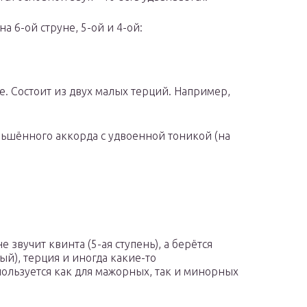
на 6-ой струне, 5-ой и 4-ой:
е. Состоит из двух малых терций. Например,
ньшённого аккорда с удвоенной тоникой (на
е звучит квинта (5-ая ступень), а берётся
ый), терция и иногда какие-то
ользуется как для мажорных, так и минорных