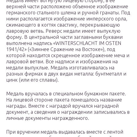
Медаль имеет вогнутую лицевую сторону, в ее
верхней части расположено объемное изображение
германского стального шлема и ручной гранаты. Под
ними располагается изображение имперского орла,
сжимающего в когтях свастику, перекрывающую
лавровую ветвь. Реверс медали имеет выпуклую
форму. В центральной части заглавными буквами
выполнена надпись «WINTERSCHLACHT IM OSTEN
1941/42» («Зимнее Сражение на Востоке»), под
которой находится скрещенное изображение меча и
лавровой ветви. Все надписи и изображения на
медали выпуклые. Медаль изготавливалась на
разных фирмах в двух видах металла: бунтметалл и
цинк (или его сплавы).
Медаль вручалась в специальном бумажном пакете.
На лицевой стороне пакета помещалось название
награды. Вместе с наградой вручался наградной
документ, а сведения о награждении записывались в
личные документы награжденного.
При вручении медаль выдавалась вместе с лентой