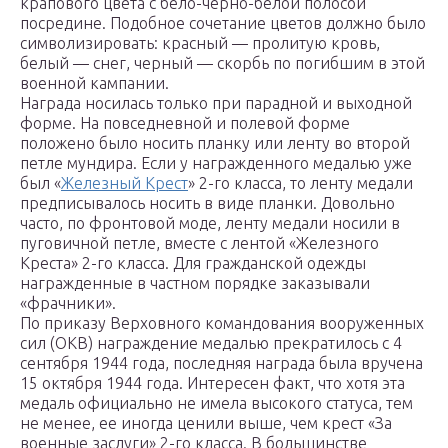
крапового цвета с бело-черно-белой полосой
посредине. Подобное сочетание цветов должно было
символизировать: красный — пролитую кровь,
белый — снег, черный — скорбь по погибшим в этой
военной кампании.
Награда носилась только при парадной и выходной
форме. На повседневной и полевой форме
положено было носить планку или ленту во второй
петле мундира. Если у награжденного медалью уже
был «
Железный Крест
» 2-го класса, то ленту медали
предписывалось носить в виде планки. Довольно
часто, по фронтовой моде, ленту медали носили в
пуговичной петле, вместе с лентой «Железного
Креста» 2-го класса. Для гражданской одежды
награжденные в частном порядке заказывали
«фрачники».
По приказу Верховного командования вооруженных
сил (ОКВ) награждение медалью прекратилось с 4
сентября 1944 года, последняя награда была вручена
15 октября 1944 года. Интересен факт, что хотя эта
медаль официально не имела высокого статуса, тем
не менее, ее иногда ценили выше, чем крест «За
военные заслуги» 2-го класса. В большинстве