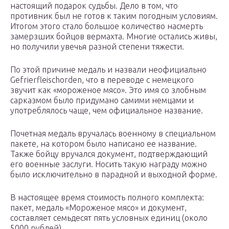
настоящий подарок судьбы. Дело в том, что
противник был не готов к таким погодным условиям.
Итогом этого стало большое количество насмерть
замерзших бойцов вермахта. Многие остались живы,
но получили увечья разной степени тяжести.
По этой причине медаль и назвали неофициально
Gefrierfleischorden, что в переводе с немецкого
звучит как «мороженое мясо». Это имя со злобным
сарказмом было придумано самими немцами и
употреблялось чаще, чем официальное название.
Почетная медаль вручалась военному в специальном
пакете, на котором было написано ее название.
Также бойцу вручался документ, подтверждающий
его военные заслуги. Носить такую награду можно
было исключительно в парадной и выходной форме.
В настоящее время стоимость полного комплекта:
пакет, медаль «Мороженое мясо» и документ,
составляет семьдесят пять условных единиц (около
5000 рублей).