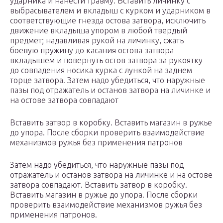
ударника и нанести травму. Вставить личинку с
выбрасывателем и вкладыш с курком и ударником в
соответствующие гнезда остова затвора, исключить
движение вкладыша упором в любой твердый
предмет; надавливая рукой на личинку, сжать
боевую пружину до касания остова затвора
вкладышем и повернуть остов затвора за рукоятку
до совпадения носика курка с лункой на заднем
торце затвора. Затем надо убедиться, что наружные
пазы под отражатель и останов затвора на личинке и
на остове затвора совпадают
Вставить затвор в коробку. Вставить магазин в ружье
до упора. После сборки проверить взаимодействие
механизмов ружья без применения патронов
Затем надо убедиться, что наружные пазы под
отражатель и останов затвора на личинке и на остове
затвора совпадают. Вставить затвор в коробку.
Вставить магазин в ружье до упора. После сборки
проверить взаимодействие механизмов ружья без
применения патронов.