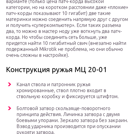
варианте (только цена патч-корда высокой
категории, но на коротком расстоянии даже «плохие»
патч-корды показывают 10 гигабит) две такие
материнки можно соеденить напрямую друг с другом
и получить «суперкомпьютер». Если таких разъема
два, то можно в мастер ноду уже воткнуть два патч-
корда. Но чтобы соединить сеть больше, уже
придется найти 10 гигабитный свич (внезапно найти
подержанный Mikrotik не проблема, но они обычно
очень сложны в настройке).
Конструкция ружья МЦ 20-01
Канал ствола и патронник ружья
хромированные, ствол плотно входит в
ствольную коробку и фиксируется штифтом.
Болтовой затвор скользяще-поворотного
принципа действия. Личинка затвора с двумя
боевыми упорами. Зеркало затвора без закраин.
Взвод ударника производится при опускании
рукояти затвора.