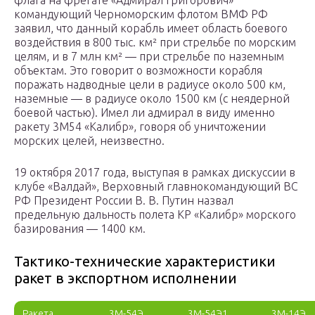
флага на фрегате «Адмирал Григорович»
командующий Черноморским флотом ВМФ РФ
заявил, что данный корабль имеет область боевого
воздействия в 800 тыс. км² при стрельбе по морским
целям, и в 7 млн км² — при стрельбе по наземным
объектам. Это говорит о возможности корабля
поражать надводные цели в радиусе около 500 км,
наземные — в радиусе около 1500 км (с неядерной
боевой частью). Имел ли адмирал в виду именно
ракету 3М54 «Калибр», говоря об уничтожении
морских целей, неизвестно.
19 октября 2017 года, выступая в рамках дискуссии в
клубе «Валдай», Верховный главнокомандующий ВС
РФ Президент России В. В. Путин назвал
предельную дальность полета КР «Калибр» морского
базирования — 1400 км.
Тактико-технические характеристики
ракет в экспортном исполнении
Ракета
3М-54Э
3М-54Э1
3М-14Э