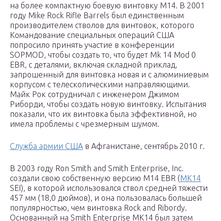
на более компактную боевую винтовку M14. В 2001
году Mike Rock Rifle Barrels был единственным
производителем стволов для винтовок, которого
Командование специальных операций США
попросило принять участие в конференции
SOPMOD, чтобы создать то, что будет Mk 14 Mod 0
EBR, с деталями, включая складной приклад,
запрошенный для винтовка новая и с алюминиевым
корпусом с телескопическими направляющими.
Майк Рок сотрудничал с инженером Джимом
Риборди, чтобы создать новую винтовку. Испытания
показали, что их винтовка была эффективной, но
имела проблемы с чрезмерным шумом.
Служба армии США
в Афганистане, сентябрь 2010 г.
В 2003 году Ron Smith and Smith Enterprise, Inc.
создали свою собственную версию M14 EBR (
MK14
SEI), в которой использовался ствол средней тяжести
457 мм (18,0 дюймов), и она пользовалась большей
популярностью, чем винтовка Rock and Ribordy.
Основанный на Smith Enterprise MK14 был затем