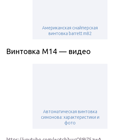
Американская снайперская
винтовка barrett m82
Винтовка M14 — видео
Автоматическая винтовка
симонова: характеристики и
фото
https://youtube.com/watch?v=rOlI8i75zwA