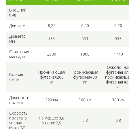
Внешний
вид
Длина, м
8,22
6,20
6,20
Диаметр,
533
533
533
мм
Стартовая
2300
1800
1770
масса, кг
Осколочно
Проникающая
Проникающая
фугасная ил
Боевая
фугасная200
фугасная400
проникающа
часть
кг
кг
фугасная 45
кг
Дальность
220 км
300 км
300 км
полёта
Скорость
полёта, в
На марше: 0,8
0,8
0,8
числах
У цели: 2,9
Маха (М)