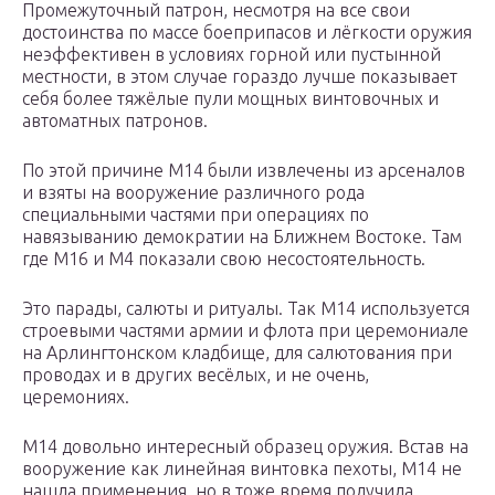
Промежуточный патрон, несмотря на все свои
достоинства по массе боеприпасов и лёгкости оружия
неэффективен в условиях горной или пустынной
местности, в этом случае гораздо лучше показывает
себя более тяжёлые пули мощных винтовочных и
автоматных патронов.
По этой причине М14 были извлечены из арсеналов
и взяты на вооружение различного рода
специальными частями при операциях по
навязыванию демократии на Ближнем Востоке. Там
где М16 и М4 показали свою несостоятельность.
Это парады, салюты и ритуалы. Так М14 используется
строевыми частями армии и флота при церемониале
на Арлингтонском кладбище, для салютования при
проводах и в других весёлых, и не очень,
церемониях.
М14 довольно интересный образец оружия. Встав на
вооружение как линейная винтовка пехоты, М14 не
нашла применения, но в тоже время получила