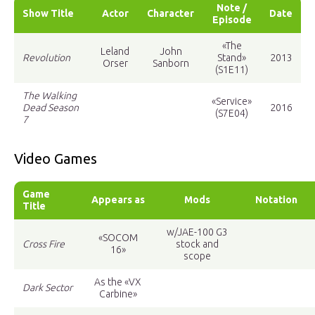
Note /
Show Title
Actor
Character
Date
Episode
«The
Leland
John
Revolution
Stand»
2013
Orser
Sanborn
(S1E11)
The Walking
«Service»
Dead Season
2016
(S7E04)
7
Video Games
Game
Appears as
Mods
Notation
Title
w/JAE-100 G3
«SOCOM
Cross Fire
stock and
16»
scope
As the «VX
Dark Sector
Carbine»