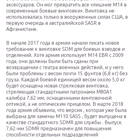
аксессуаров. Он мог превратить все «лишние М14 в
современные боевые винтовки». Винтовка не
использовалась только в вооруженных силах США, в
первую очередь в австралийской SASR в
Афганистане.
В начале 2017 года в армии начали писать новое
требование к винтовке SDM для боевых взводов и
отделений. Хотя армия использует M14 EBR с 2009
года, они должны были быть сданы при
возвращении с театра военных действий, и у него
были проблемы с весом почти 15 фунтов (6,8 кг) без
груза. Каждой боевой единицей весом около 5,0 кг
будет оснащена новая стрелковая винтовка,
стреляющая стандартными патронами M80A1
калибра 7,62 мм, оснащенными винтовочной
оптикой, а не оптическим прицелом. В марте 2018
года армия объявила, что версия , которая уже была
выбрана для замены M110 SASS , будет выпущена в
качестве стандартного SDMR для службы . Выпуск
7,62-мм SDMR предназначен для повышения
способности отдельных подразделений