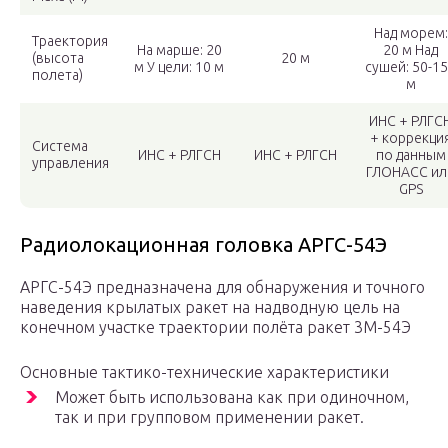
Над морем:
Траектория
На марше: 20
20 м Над
(высота
20 м
м У цели: 10 м
сушей: 50-1
полета)
м
ИНС + РЛГС
+ коррекци
Система
ИНС + РЛГСН
ИНС + РЛГСН
по данным
управления
ГЛОНАСС ил
GPS
Радиолокационная головка АРГС-54Э
АРГС-54Э предназначена для обнаружения и точного
наведения крылатых ракет на надводную цель на
конечном участке траектории полёта ракет 3М-54Э
Основные тактико-технические характеристики
Может быть использована как при одиночном,
так и при групповом применении ракет.