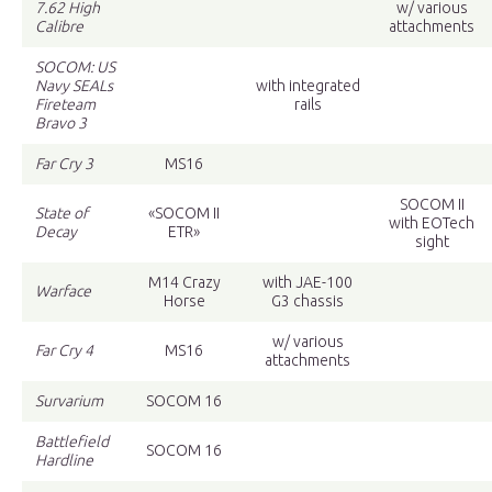
7.62 High
w/ various
Calibre
attachments
SOCOM: US
Navy SEALs
with integrated
Fireteam
rails
Bravo 3
Far Cry 3
MS16
SOCOM II
State of
«SOCOM II
with EOTech
Decay
ETR»
sight
M14 Crazy
with JAE-100
Warface
Horse
G3 chassis
w/ various
Far Cry 4
MS16
attachments
Survarium
SOCOM 16
Battlefield
SOCOM 16
Hardline