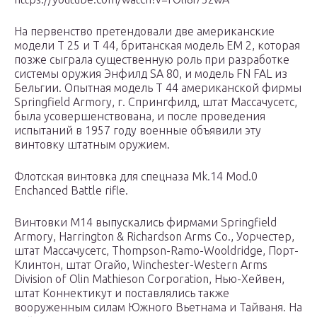
На первенство претендовали две американские
модели Т 25 и Т 44, британская модель ЕМ 2, которая
позже сыграла существенную роль при разработке
системы оружия Энфилд SA 80, и модель FN FAL из
Бельгии. Опытная модель Т 44 американской фирмы
Springfield Armory, г. Спрингфилд, штат Массачусетс,
была усовершенствована, и после проведения
испытаний в 1957 году военные объявили эту
винтовку штатным оружием.
Флотская винтовка для спецназа Mk.14 Mod.0
Enchanced Battle rifle.
Винтовки M14 выпускались фирмами Springfield
Armory, Harrington & Richardson Arms Co., Уорчестер,
штат Массачусетс, Thompson-Ramo-Wooldridge, Порт-
Клинтон, штат Огайо, Winchester-Western Arms
Division of Olin Mathieson Corporation, Нью-Хейвен,
штат Коннектикут и поставлялись также
вооруженным силам Южного Вьетнама и Тайваня. На