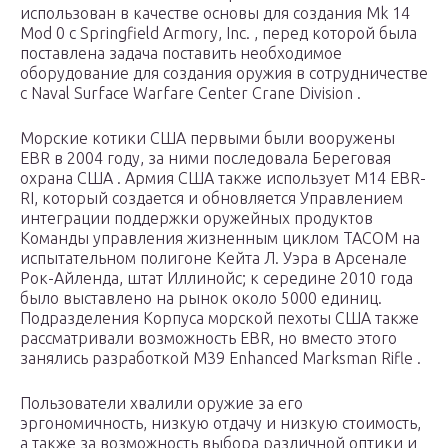
использован в качестве основы для создания Mk 14
Mod 0 с Springfield Armory, Inc. , перед которой была
поставлена ​​задача поставить необходимое
оборудование для создания оружия в сотрудничестве
с Naval Surface Warfare Center Crane Division .
Морские котики США первыми были вооружены
EBR в 2004 году, за ними последовала Береговая
охрана США . Армия США также использует M14 EBR-
RI, который создается и обновляется Управлением
интеграции поддержки оружейных продуктов
Команды управления жизненным циклом TACOM на
испытательном полигоне
Кейта Л. Уэра в Арсенале
Рок-Айленда, штат Иллинойс; к середине 2010 года
было выставлено на рынок около 5000 единиц.
Подразделения Корпуса морской пехоты США также
рассматривали возможность EBR, но вместо этого
занялись разработкой M39 Enhanced Marksman Rifle .
Пользователи хвалили оружие за его
эргономичность, низкую отдачу и низкую стоимость,
а также за возможность выбора различной оптики и