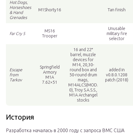
Hot Dogs,
Horseshoes
M1Shorty16
Tan finish
& Hand
Grenades
Unusable
MS16
Far Cry 5
military fire
Trooper
selector
16 and 22″
barrel, muzzle
devices for
M14, 20,30-
Springfield
Escape
round box and
added in
Armory
from
50-round drum
v0.8.0.1208
M1A
Tarkov
mags,
patch (2018)
7.62×51
M14ALCS(MOD.
0), Troy S.A.S.S.,
M1A Archangel
stocks
История
Разработка началась в 2000 году с запроса ВМС США