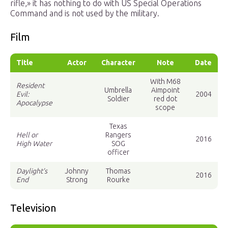
rifle,» it has nothing to do with US Special Operations
Command and is not used by the military.
Film
Title
Actor
Character
Note
Date
With M68
Resident
Umbrella
Aimpoint
Evil:
2004
Soldier
red dot
Apocalypse
scope
Texas
Hell or
Rangers
2016
High Water
SOG
officer
Daylight’s
Johnny
Thomas
2016
End
Strong
Rourke
Television