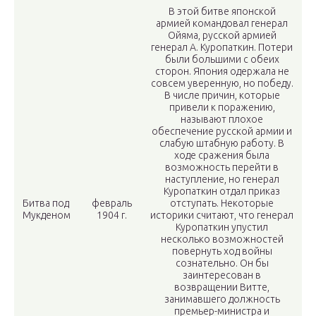
В этой битве японской
армией командовал генерал
Ойяма, русской армией
генерал А. Куропаткин. Потери
были большими с обеих
сторон. Япония одержала не
совсем уверенную, но победу.
В числе причин, которые
привели к поражению,
называют плохое
обеспечение русской армии и
слабую штабную работу. В
ходе сражения была
возможность перейти в
наступление, но генерал
Куропаткин отдал приказ
Битва под
февраль
отступать. Некоторые
Мукденом
1904 г.
историки считают, что генерал
Куропаткин упустил
несколько возможностей
повернуть ход войны
сознательно. Он бы
заинтересован в
возвращении Витте,
занимавшего должность
премьер-министра и