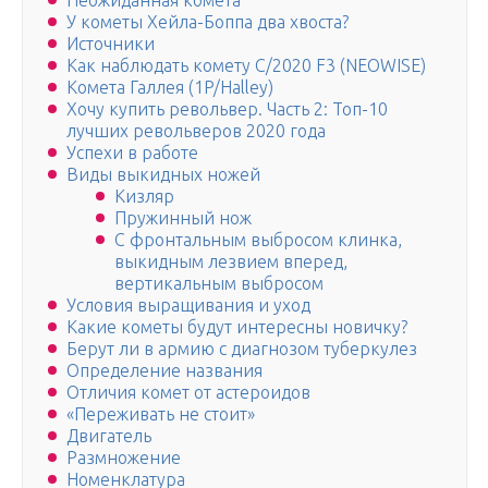
Неожиданная комета
У кометы Хейла-Боппа два хвоста?
Источники
Как наблюдать комету C/2020 F3 (NEOWISE)
Комета Галлея (1P/Halley)
Хочу купить револьвер. Часть 2: Топ-10
лучших револьверов 2020 года
Успехи в работе
Виды выкидных ножей
Кизляр
Пружинный нож
С фронтальным выбросом клинка,
выкидным лезвием вперед,
вертикальным выбросом
Условия выращивания и уход
Какие кометы будут интересны новичку?
Берут ли в армию с диагнозом туберкулез
Определение названия
Отличия комет от астероидов
«Переживать не стоит»
Двигатель
Размножение
Номенклатура