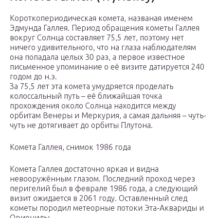
Короткопериодическая комета, названая именем
Эдмунда Галлея. Период обращения кометы Галлея
вокруг Солнца составляет 75,5 лет, поэтому нет
ничего удивительного, что на глаза наблюдателям
она попадала целых 30 раз, а первое известное
письменное упоминание о её визите датируется 240
годом до н.э.
За 75,5 лет эта комета умудряется проделать
колоссальный путь – её ближайшая точка
прохождения около Солнца находится между
орбитам Венеры и Меркурия, а самая дальняя – чуть-
чуть не дотягивает до орбиты Плутона.
Комета Галлея, снимок 1986 года
Комета Галлея достаточно яркая и видна
невооружённым глазом. Последний проход через
перигелий был в феврале 1986 года, а следующий
визит ожидается в 2061 году. Оставленный след
кометы породил метеорные потоки Эта-Аквариды и
Ориониды.