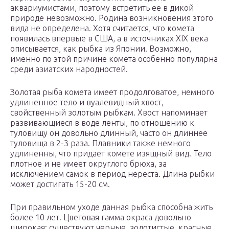
аквариумистами, поэтому встретить ее в дикой
природе невозможно. Родина возникновения этого
вида не определена. Хотя считается, что комета
появилась впервые в США, а в источниках XIX века
описывается, как рыбка из Японии. Возможно,
именно по этой причине комета особенно популярна
среди азиатских народностей.
Золотая рыба комета имеет продолговатое, немного
удлиненное тело и вуалевидный хвост,
свойственный золотым рыбкам. Хвост напоминает
развивающиеся в воде ленты, по отношению к
туловищу он довольно длинный, часто он длиннее
туловища в 2-3 раза. Плавники также немного
удлиненны, что придает комете изящный вид. Тело
плотное и не имеет округлого брюха, за
исключением самок в период нереста. Длина рыбки
может достигать 15-20 см.
При правильном уходе данная рыбка способна жить
более 10 лет. Цветовая гамма окраса довольно
широкая: существуют черные, золотистые, красные,