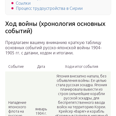
Ссылки
Процесс трудоустройства в Сирии
Ход войны (хронология основных
событий)
Предлагаем вашему вниманию краткую таблицу
основных событий русско-японской войны 1904-
1905 гг. с датами, ходом и итогами.
Событие
Дата
Ход и итог события
Япония внезапно напала, без
объявления войны. Ее целью
стала русская эскадра. Япония
планировала вывести из
строя сильнейшие корабли
русской эскадры, для
Нападение
беспрепятственного ввода
японского
войск на территорию Кореи.
январь
флота на
Крейсер «Варяг» и корабль
1904 г.
русскую
«Кореец» вступили в неравный