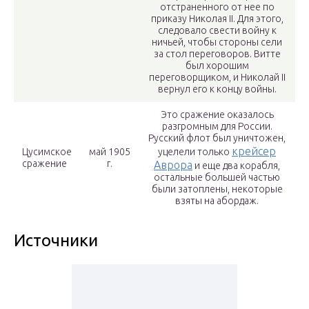
отстраненного от нее по
приказу Николая II. Для этого,
следовало свести войну к
ничьей, чтобы стороны сели
за стол переговоров. Витте
был хорошим
переговорщиком, и Николай II
вернул его к концу войны.
Это сражение оказалось
разгромным для России.
Русский флот был уничтожен,
крейсер
Цусимское
май 1905
уцелели только
сражение
г.
Аврора
и еще два корабля,
остальные большей частью
были затоплены, некоторые
взяты на абордаж.
Источники