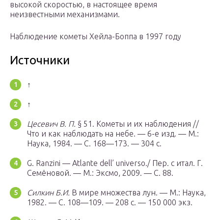
высокой скоростью, в настоящее время
неизвестными механизмами.
Наблюдение кометы Хейла-Боппа в 1997 году
Источники
↑
↑
Цесевич В. П.
§ 51. Кометы и их наблюдения //
Что и как наблюдать на небе. — 6-е изд. —
М.
:
Наука, 1984. — С. 168—173. — 304 с.
G. Ranzini — Atlante dell’ universo./ Пер. с итал. Г.
Семёновой. — М.: Эксмо, 2009. — С. 88.
Силкин Б.И.
В мире множества лун. —
М.
: Наука,
1982. — С. 108—109. — 208 с. — 150 000 экз.