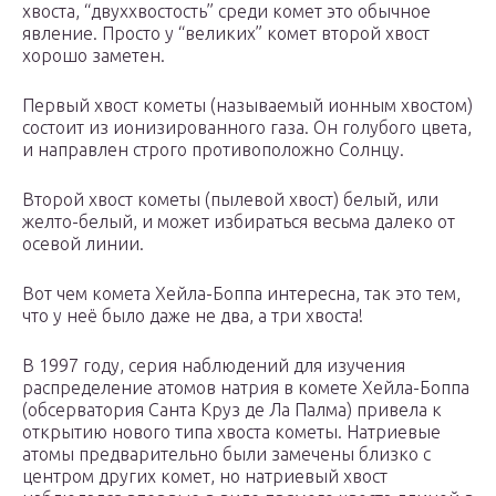
хвоста, “двуххвостость” среди комет это обычное
явление. Просто у “великих” комет второй хвост
хорошо заметен.
Первый хвост кометы (называемый ионным хвостом)
состоит из ионизированного газа. Он голубого цвета,
и направлен строго противоположно Солнцу.
Второй хвост кометы (пылевой хвост) белый, или
желто-белый, и может избираться весьма далеко от
осевой линии.
Вот чем комета Хейла-Боппа интересна, так это тем,
что у неё было даже не два, а три хвоста!
В 1997 году, серия наблюдений для изучения
распределение атомов натрия в комете Хейла-Боппа
(обсерватория Санта Кpуз де Ла Палма) привела к
открытию нового типа хвоста кометы. Натриевые
атомы предварительно были замечены близко с
центром других комет, но натриевый хвост