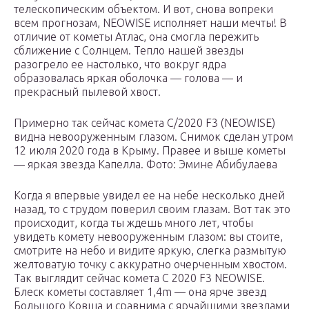
телескопическим объектом. И вот, снова вопреки
всем прогнозам, NEOWISE исполняет наши мечты! В
отличие от кометы Атлас, она смогла пережить
сближение с Солнцем. Тепло нашей звезды
разогрело ее настолько, что вокруг ядра
образовалась яркая оболочка — голова — и
прекрасный пылевой хвост.
Примерно так сейчас комета C/2020 F3 (NEOWISE)
видна невооруженным глазом. Снимок сделан утром
12 июля 2020 года в Крыму. Правее и выше кометы
— яркая звезда Капелла. Фото: Эмине Абибулаева
Когда я впервые увидел ее на небе несколько дней
назад, то с трудом поверил своим глазам. Вот так это
происходит, когда ты ждешь много лет, чтобы
увидеть комету невооруженным глазом: вы стоите,
смотрите на небо и видите яркую, слегка размытую
желтоватую точку с аккуратно очерченным хвостом.
Так выглядит сейчас комета C 2020 F3 NEOWISE.
Блеск кометы составляет 1,4m — она ярче звезд
Большого Ковша и сравнима с ярчайшими звездами