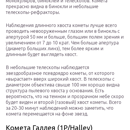
монокуляров, биноклей и телескопов. Комета
прекрасно видна в бинокли и небольшие
телескопы-рефракторы.
Наблюдения длинного хвоста кометы лучше всего
проводить невооруженным глазом или в бинокль с
апертурой 50 мм и больше, большим полем зрения и
увеличением от 7 до 10 крат. Чем больше апертура
(диаметр больших линз), тем более ярким и
длинным будет выглядеть хвост.
В небольшие телескопы наблюдается
звездообразное псевдоядро кометы, от которого
«вырастает» вверх широкий хвост. В телескопы с
диаметром объектива свыше 100 мм хорошо видна
структура пылевого хвоста у основания. Есть
вероятность, что на темном и прозрачном небе скоро
будет виден и второй (газовый) хвост кометы. Всего
за 20-30 минут наблюдений можно заметить, что
комета перемещается на фоне звезд.
Комета Галлея (1P/Halley)