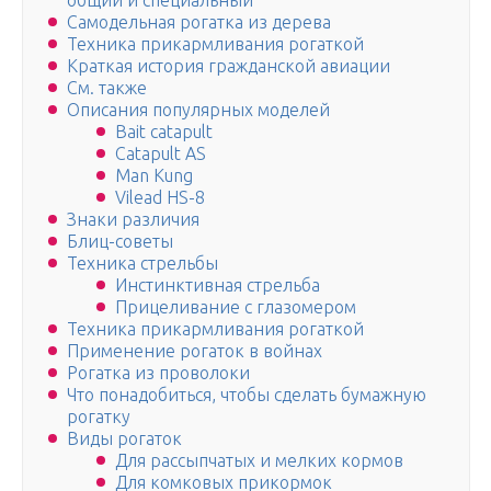
общий и специальный
Самодельная рогатка из дерева
Техника прикармливания рогаткой
Краткая история гражданской авиации
См. также
Описания популярных моделей
Bait catapult
Catapult AS
Man Kung
Vilead HS-8
Знаки различия
Блиц-советы
Техника стрельбы
Инстинктивная стрельба
Прицеливание с глазомером
Техника прикармливания рогаткой
Применение рогаток в войнах
Рогатка из проволоки
Что понадобиться, чтобы сделать бумажную
рогатку
Виды рогаток
Для рассыпчатых и мелких кормов
Для комковых прикормок