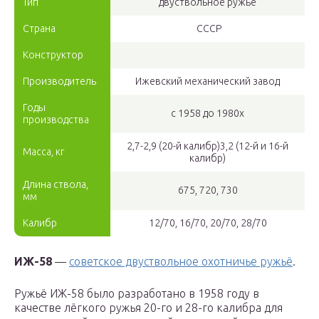
Тип
двуствольное ружьё
Страна
СССР
Конструктор
Производитель
Ижевский механический завод
Годы
с 1958 до 1980х
производства
2,7-2,9 (20-й калибр)3,2 (12-й и 16-й
Масса, кг
калибр)
Длина ствола,
675, 720, 730
мм
Калибр
12/70, 16/70, 20/70, 28/70
ИЖ-58
—
советское двуствольное охотничье ружьё
.
Ружьё ИЖ-58 было разработано в 1958 году в
качестве лёгкого ружья 20-го и 28-го калибра для