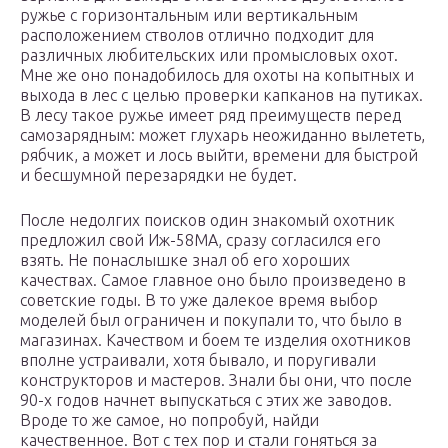
ружье с горизонтальным или вертикальным
расположением стволов отлично подходит для
различных любительских или промысловых охот.
Мне же оно понадобилось для охоты на копытных и
выхода в лес с целью проверки капканов на путиках.
В лесу такое ружье имеет ряд преимуществ перед
самозарядным: может глухарь неожиданно вылететь,
рябчик, а может и лось выйти, времени для быстрой
и бесшумной перезарядки не будет.
После недолгих поисков один знакомый охотник
предложил свой Иж-58МА, сразу согласился его
взять. Не понаслышке знал об его хороших
качествах. Самое главное оно было произведено в
советские годы. В то уже далекое время выбор
моделей был ограничен и покупали то, что было в
магазинах. Качеством и боем те изделия охотников
вполне устраивали, хотя бывало, и поругивали
конструкторов и мастеров. Знали бы они, что после
90-х годов начнет выпускаться с этих же заводов.
Вроде то же самое, но попробуй, найди
качественное. Вот с тех пор и стали гоняться за