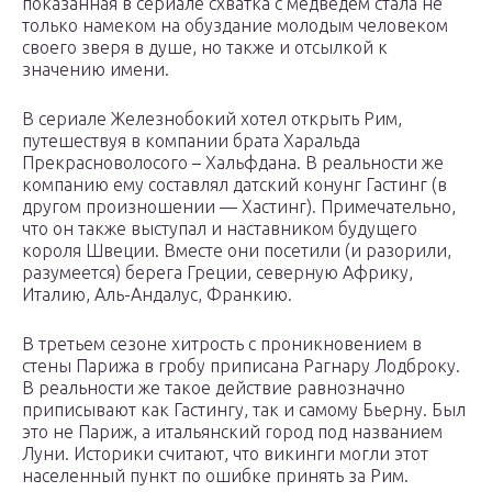
показанная в сериале схватка с медведем стала не
только намеком на обуздание молодым человеком
своего зверя в душе, но также и отсылкой к
значению имени.
В сериале Железнобокий хотел открыть Рим,
путешествуя в компании брата Харальда
Прекрасноволосого – Хальфдана. В реальности же
компанию ему составлял датский конунг Гастинг (в
другом произношении — Хастинг). Примечательно,
что он также выступал и наставником будущего
короля Швеции. Вместе они посетили (и разорили,
разумеется) берега Греции, северную Африку,
Италию, Аль-Андалус, Франкию.
В третьем сезоне хитрость с проникновением в
стены Парижа в гробу приписана Рагнару Лодброку.
В реальности же такое действие равнозначно
приписывают как Гастингу, так и самому Бьерну. Был
это не Париж, а итальянский город под названием
Луни. Историки считают, что викинги могли этот
населенный пункт по ошибке принять за Рим.