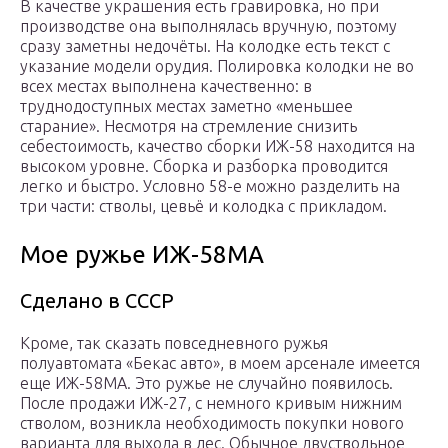
В качестве украшения есть гравировка, но при
производстве она выполнялась вручную, поэтому
сразу заметны недочёты. На колодке есть текст с
указание модели орудия. Полировка колодки не во
всех местах выполнена качественно: в
труднодоступных местах заметно «меньшее
старание». Несмотря на стремление снизить
себестоимость, качество сборки ИЖ-58 находится на
высоком уровне. Сборка и разборка проводится
легко и быстро. Условно 58-е можно разделить на
три части: стволы, цевьё и колодка с прикладом.
Мое ружье ИЖ-58МА
Сделано в СССР
Кроме, так сказать повседневного ружья
полуавтомата «Бекас авто», в моем арсенале имеется
еще ИЖ-58МА. Это ружье не случайно появилось.
После продажи ИЖ-27, с немного кривым нижним
стволом, возникла необходимость покупки нового
варианта для выхода в лес. Обычное двуствольное