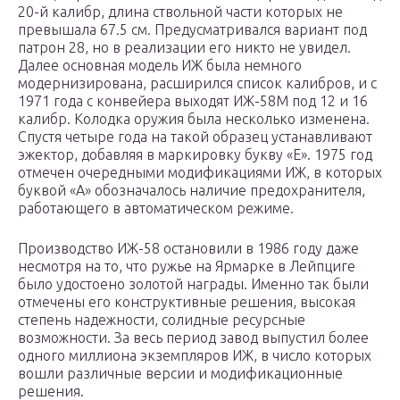
20-й калибр, длина ствольной части которых не
превышала 67.5 см. Предусматривался вариант под
патрон 28, но в реализации его никто не увидел.
Далее основная модель ИЖ была немного
модернизирована, расширился список калибров, и с
1971 года с конвейера выходят ИЖ-58М под 12 и 16
калибр. Колодка оружия была несколько изменена.
Спустя четыре года на такой образец устанавливают
эжектор, добавляя в маркировку букву «Е». 1975 год
отмечен очередными модификациями ИЖ, в которых
буквой «А» обозначалось наличие предохранителя,
работающего в автоматическом режиме.
Производство ИЖ-58 остановили в 1986 году даже
несмотря на то, что ружье на Ярмарке в Лейпциге
было удостоено золотой награды. Именно так были
отмечены его конструктивные решения, высокая
степень надежности, солидные ресурсные
возможности. За весь период завод выпустил более
одного миллиона экземпляров ИЖ, в число которых
вошли различные версии и модификационные
решения.