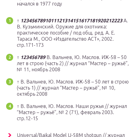
начался в 1977 году
↑
1
2
3
4
5
6
7
8
9
10
11
12
13
14
15
16
17
18
19
20
21
22
23
А.
В. Кузьминский. Оружие для охотника:
практическое пособие / под общ. ред. А. Е.
Тараса М., ООО «Издательство АСТ», 2002.
стр.171-173
↑
1
2
3
4
5
6
7
8
9
В. Вальнев, Ю. Маслов. ИЖ-58 – 50
лет в строю (часть 2) // журнал “Мастер – ружьё”,
№ 11, ноябрь 2008
↑ В. Вальнев, Ю. Маслов. ИЖ-58 – 50 лет в строю
(часть 1) // журнал “Мастер – ружьё”, № 10,
октябрь 2008
↑ В. Вальнев, Ю. Маслов. Наши ружья // журнал
“Мастер – ружьё”, № 2 (71), февраль 2003.
стр.12-15
Universal/Baikal Model IJ-58M shotgun // журнал