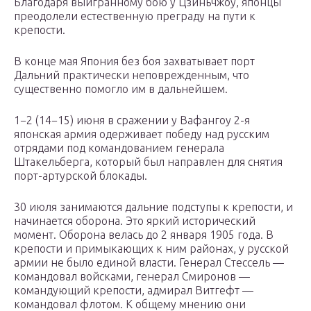
Благодаря выигранному бою у Цзиньчжоу, японцы
преодолели естественную преграду на пути к
крепости.
В конце мая Япония без боя захватывает порт
Дальний практически неповрежденным, что
существенно помогло им в дальнейшем.
1−2 (14−15) июня в сражении у Вафангоу 2-я
японская армия одерживает победу над русским
отрядами под командованием генерала
Штакельберга, который был направлен для снятия
порт-артурской блокады.
30 июля занимаются дальние подступы к крепости, и
начинается оборона. Это яркий исторический
момент. Оборона велась до 2 января 1905 года. В
крепости и примыкающих к ним районах, у русской
армии не было единой власти. Генерал Стессель —
командовал войсками, генерал Смиронов —
командующий крепости, адмирал Витгефт —
командовал флотом. К общему мнению они