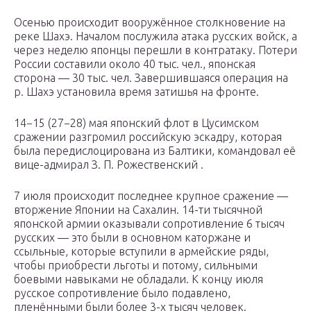
Осенью происходит вооружённое столкновение на
реке Шахэ. Началом послужила атака русских войск, а
через неделю японцы перешли в контратаку. Потери
России составили около 40 тыс. чел., японская
сторона — 30 тыс. чел. Завершившаяся операция на
р. Шахэ установила время затишья на фронте.
14−15 (27−28) мая японский флот в Цусимском
сражении разгромил российскую эскадру, которая
была передислоцирована из Балтики, командовал её
вице-адмирал З. П. Рожественский .
7 июля происходит последнее крупное сражение —
вторжение Японии на Сахалин. 14-ти тысячной
японской армии оказывали сопротивление 6 тысяч
русских — это были в основном каторжане и
ссыльные, которые вступили в армейские ряды,
чтобы приобрести льготы и потому, сильными
боевыми навыками не обладали. К концу июля
русское сопротивление было подавлено,
пленёнными были более 3-х тысяч человек.