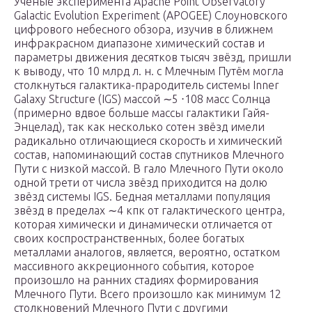
Учёные эксперимента Apache Point Observatory
Galactic Evolution Experiment (APOGEE) Слоуновского
цифрового небесного обзора, изучив в ближнем
инфракрасном диапазоне химический состав и
параметры движения десятков тысяч звёзд, пришли
к выводу, что 10 млрд л. н. с Млечным Путём могла
столкнуться галактика-прародитель системы Inner
Galaxy Structure (IGS) массой ∼5 ⋅108 масс Солнца
(примерно вдвое больше массы галактики Гайя-
Энцелад), так как несколько сотен звёзд имели
радикально отличающиеся скорость и химический
состав, напоминающий состав спутников Млечного
Пути с низкой массой. В гало Млечного Пути около
одной трети от числа звёзд приходится на долю
звёзд системы IGS. Бедная металлами популяция
звёзд в пределах ∼4 кпк от галактического центра,
которая химически и динамически отличается от
своих коспространственных, более богатых
металлами аналогов, является, вероятно, остатком
массивного аккреционного события, которое
произошло на ранних стадиях формирования
Млечного Пути. Всего произошло как минимум 12
столкновений Млечного Пути с другими