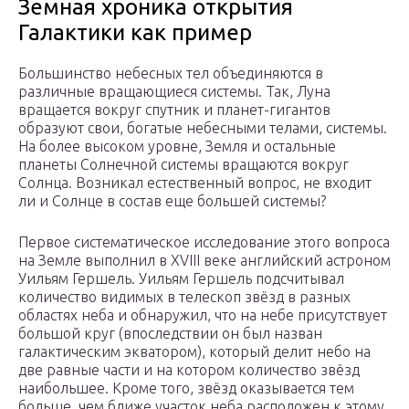
Земная хроника открытия
Галактики как пример
Большинство небесных тел объединяются в
различные вращающиеся системы. Так, Луна
вращается вокруг спутник и планет-гигантов
образуют свои, богатые небесными телами, системы.
На более высоком уровне, Земля и остальные
планеты Солнечной системы вращаются вокруг
Солнца. Возникал естественный вопрос, не входит
ли и Солнце в состав еще большей системы?
Первое систематическое исследование этого вопроса
на Земле выполнил в XVIII веке английский астроном
Уильям Гершель. Уильям Гершель подсчитывал
количество видимых в телескоп звёзд в разных
областях неба и обнаружил, что на небе присутствует
большой круг (впоследствии он был назван
галактическим экватором), который делит небо на
две равные части и на котором количество звёзд
наибольшее. Кроме того, звёзд оказывается тем
больше, чем ближе участок неба расположен к этому