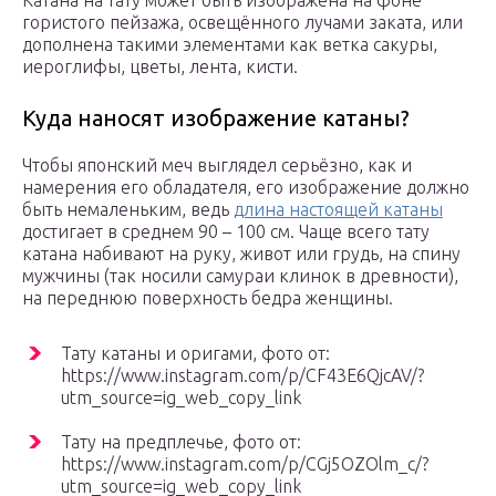
Катана на тату может быть изображена на фоне
гористого пейзажа, освещённого лучами заката, или
дополнена такими элементами как ветка сакуры,
иероглифы, цветы, лента, кисти.
Куда наносят изображение катаны?
Чтобы японский меч выглядел серьёзно, как и
намерения его обладателя, его изображение должно
быть немаленьким, ведь
длина настоящей катаны
достигает в среднем 90 – 100 см. Чаще всего тату
катана набивают на руку, живот или грудь, на спину
мужчины (так носили самураи клинок в древности),
на переднюю поверхность бедра женщины.
Тату катаны и оригами, фото от:
https://www.instagram.com/p/CF43E6QjcAV/?
utm_source=ig_web_copy_link
Тату на предплечье, фото от:
https://www.instagram.com/p/CGj5OZOlm_c/?
utm_source=ig_web_copy_link