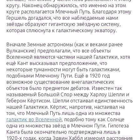
кругу. Наконец обнаружилось, что именно на этом
круге располагается Млечный Путь. Благодаря этому
Гершель догадался, что все наблюдаемые нами
звёзды образуют гигантскую звёздную систему,
которая сплюснута к галактическому экватору.
Вначале Земные астрономы (как и веками ранее
Вулканские) предполагали, что все объекты
Вселенной являются частями нашей Галактики, хотя
ещё Кант высказывал предположение, что
некоторые туманности могут быть галактиками,
подобными Млечному Пути. Ещё в 1920 год
возможное существование внегалактических
объектов было предметом дебатов. Известен так
называемый Большой Спор между Харлоу Шепли и
Гебером Кёртисом. Шепли отстаивал единственность
нашей Галактики. Кёртис, напротив, настаивал на
том, что Млечный Путь лишь одна из множества
галактик во Вселенной
, подобно тому как Солнце
одна из множества звёзд в Млечном Пути. Гипотеза
Канта была окончательно подтверждена лишь в
1920-х годах, когда Эдвин Хаббл измерил расстояния