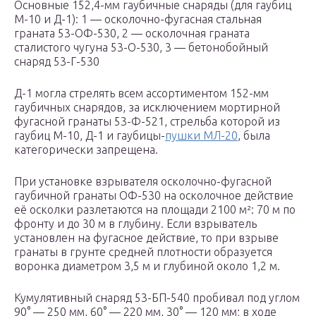
Основные 152,4-мм гаубичные снаряды (для гаубиц
М-10 и Д-1): 1 — осколочно-фугасная стальная
граната 53-ОФ-530, 2 — осколочная граната
сталистого чугуна 53-О-530, 3 — бетонобойный
снаряд 53-Г-530
Д-1 могла стрелять всем ассортиментом 152-мм
гаубичных снарядов, за исключением мортирной
фугасной гранаты 53-Ф-521, стрельба которой из
гаубиц М-10, Д-1 и гаубицы-
пушки МЛ-20
, была
категорически запрещена.
При установке взрывателя осколочно-фугасной
гаубичной гранаты ОФ-530 на осколочное действие
её осколки разлетаются на площади 2100 м²: 70 м по
фронту и до 30 м в глубину. Если взрыватель
установлен на фугасное действие, то при взрыве
гранаты в грунте средней плотности образуется
воронка диаметром 3,5 м и глубиной около 1,2 м.
Кумулятивный снаряд 53-БП-540 пробивал под углом
90° — 250 мм, 60° — 220 мм, 30° — 120 мм; в ходе