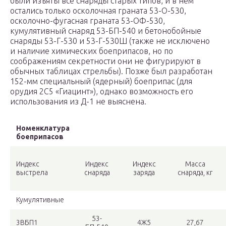
были изъяты все снаряды старых типов, и в нём
остались только осколочная граната 53-О-530,
осколочно-фугасная граната 53-ОФ-530,
кумулятивный снаряд 53-БП-540 и бетонобойные
снаряды 53-Г-530 и 53-Г-530Ш (также не исключено
и наличие химических боеприпасов, но по
соображениям секретности они не фигурируют в
обычных таблицах стрельбы). Позже был разработан
152-мм специальный (ядерный) боеприпас (для
орудия 2С5 «Гиацинт»), однако возможность его
использования из Д-1 не выяснена.
Номенклатура
боеприпасов
Индекс
Индекс
Индекс
Масса
выстрела
снаряда
заряда
снаряда, кг
Кумулятивные
53-
3ВБП1
4Ж5
27,67