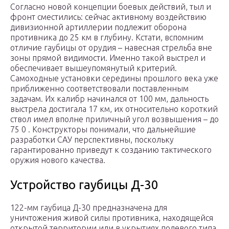
Согласно новой концепции боевых действий, тыл и
фронт сместились: сейчас активному воздействию
дивизионной артиллерии подлежит оборона
противника до 25 км в глубину. Кстати, вспомним
отличие гаубицы от орудия – навесная стрельба вне
зоны прямой видимости. Именно такой выстрел и
обеспечивает вышеупомянутый критерий.
Самоходные установки середины прошлого века уже
приближенно соответствовали поставленным
задачам. Их калибр начинался от 100 мм, дальность
выстрела достигала 17 км, их относительно короткий
ствол имел вполне приличный угол возвышения – до
75 0 . Конструкторы понимали, что дальнейшие
разработки САУ перспективны, поскольку
гарантированно приведут к созданию тактического
оружия нового качества.
Устройство гаубицы Д-30
122-мм гаубица Д-30 предназначена для
уничтожения живой силы противника, находящейся
открытой территории или в укрытиях полевого типа,