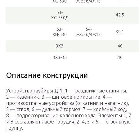
ХС-530
Ж-536/4Ж13
53-
42,5
ХС-530Д
53-
54-
39,1
ХН-530
Ж-536/4Ж13
3Х3
40
3Х3-35
40
Описание конструкции
Устройство гаубицы Д-1: 1 — раздвижные станины,
2 — казённик, 3 — щитовое прикрытие, 4 —
противооткатные устройства (откатник и накатник),
5 — ствол, 6 — дульный тормоз, 7 — колёсный ход,
8 — подрессоривание колёсного хода. Элементы 1, 7
и 8 составляют лафет орудия; 2, 4, 5 и 6 — ствольную
группу.