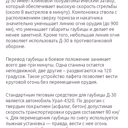
Д-30 имеет клиновой полуавтоматический затвор,
который обеспечивает высокую скорость стрельбы
(около 8 выстрелов в минуту). Компоновка ствола с
расположением сверху тормоза и накатника
значительно уменьшает линию огня орудия (до 900
мм), что уменьшает габариты гаубицы и делает ее
менее заметной. Кроме того, небольшая линия огня
позволяет использовать Д-30 в противотанковой
обороне.
Перевод гаубицы в боевое положение занимает
всего две-три минуты. Одна станина остается
неподвижной, две другие – раздвигаются на 120
градусов. Такое устройство лафета позволяет вести
круговой огонь без перемещения орудия.
Стандартным тяговым средством для гаубицы Д-30
является автомобиль Урал-4320. По дорогам с
твердым покрытием (асфальт, бетон) допустимая
скорость транспортировки орудия составляет 80 км/
ч. Для перемещения гаубицы по снегу используется
лыжная установка — правда, вести с нее огонь