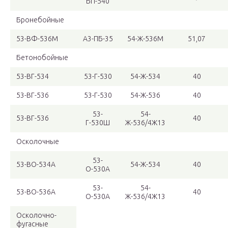
БП-540
Бронебойные
53-ВФ-536М
А3-ПБ-35
54-Ж-536М
51,07
Бетонобойные
53-ВГ-534
53-Г-530
54-Ж-534
40
53-ВГ-536
53-Г-530
54-Ж-536
40
53-
54-
53-ВГ-536
40
Г-530Ш
Ж-536/4Ж13
Осколочные
53-
53-ВО-534А
54-Ж-534
40
О-530А
53-
54-
53-ВО-536А
40
О-530А
Ж-536/4Ж13
Осколочно-
фугасные