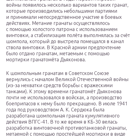
войны появилось несколько вариантов таких гранат,
которые производились небольшими партиями
и принимали непосредственное участие в боевых
действиях. Метание гранаты осуществлялось
с помощью холостого патрона с использованием
винтовки, а стабилизация полёта выполнялась за счёт
шомпола, который до выстрела помещался в канал
ствола винтовки. В Красной армии предпочтение
было отдано гранатам, метаемым с помощью
мортирки гранатомёта Дьяконова.
К шомпольным гранатам в Советском Союзе
вернулись с началом Великой Отечественной войны
(из-за нехватки средств борьбы с вражескими
танками). К этому времени гранатомёт Дьяконова
почти не использовался в войсках, а производство
боеприпасов к нему было прекращено. В июле 1941
года под руководством А. К. Сердюка была
разработана шомпольная граната кумулятивного
действия ВПГС-41. В то же время в КБ-30 велась
разработка винтовочной противотанковой гранаты,
метаемой с помощью простейшей мортирки в виде