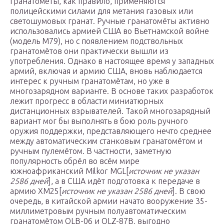
гранатомёты, как правило, применяются
полицейскими силами для метания газовых или
светошумовых гранат. Ручные гранатомёты активно
использовались армией США во Вьетнамской войне
(модель M79), но с появлением подствольных
гранатомётов они практически вышли из
употребления. Однако в настоящее время у западных
армий, включая и армию США, вновь наблюдается
интерес к ручным гранатомётам, но уже в
многозарядном варианте. В основе таких разработок
лежит прогресс в области миниатюрных
дистанционных взрывателей. Такой многозарядный
вариант мог бы выполнять в бою роль ручного
оружия поддержки, представляющего нечто среднее
между автоматическим станковым гранатомётом и
ручным пулемётом. В частности, заметную
популярность обрёл во всём мире
южноафриканский Milkor MGL[
источник не указан
2586 дней
], а в США идёт подготовка к передаче в
армию XM25[
источник не указан 2586 дней
]. В свою
очередь, в китайской армии начато вооружение 35-
миллиметровым ручным полуавтоматическим
гранатомётом QLB-06 и QLZ-87B, выгодно