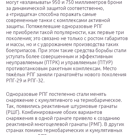
могут «взламывать» 950 и 750 миллиметров брони
за динамической защитой соответственно,
а «тридцатка» способна поражать самые
современные танки с комплексами активной
защиты. Потяжелевшие одноразовые РПГ
не приобрели такой популярности, как первые три
поколения; это связано не только с ростом габаритов
и массы, но и с удорожанием производства таких
боеприпасов. При этом такие средства борьбы стали
уступать более совершенным и эффективным
неуправляемым (ПТРК) и управляемым (ПТУР)
противотанковым ракетным комплексам. Место
тяжёлых РПГ заняли гранатомёты нового поколения
РПГ-29 и РПГ-32.
Одноразовые РПГ постепенно стали менять
снаряжение с кумулятивного на термобарическое.
Так, появились реактивные штурмовые гранаты
(РШГ). Комбинирование обоих вариантов
снаряжения в одной гранате привело к созданию
реактивной многоцелевой гранаты (РМГ). В других
странах помимо термобарических и кумулятивных