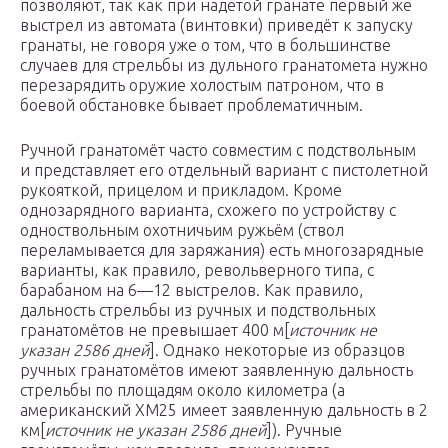
позволяют, так как при надетой гранате первый же
выстрел из автомата (винтовки) приведёт к запуску
гранаты, не говоря уже о том, что в большинстве
случаев для стрельбы из дульного гранатомета нужно
перезарядить оружие холостым патроном, что в
боевой обстановке бывает проблематичным.
Ручной гранатомёт часто совместим с подствольным
и представляет его отдельный вариант с пистолетной
рукояткой, прицелом и прикладом. Кроме
однозарядного варианта, схожего по устройству с
одноствольным охотничьим ружьём (ствол
переламывается для заряжания) есть многозарядные
варианты, как правило, револьверного типа, с
барабаном на 6—12 выстрелов. Как правило,
дальность стрельбы из ручных и подствольных
гранатомётов не превышает 400 м[
источник не
указан 2586 дней
]. Однако некоторые из образцов
ручных гранатомётов имеют заявленную дальность
стрельбы по площадям около километра (а
американский XM25 имеет заявленную дальность в 2
км[
источник не указан 2586 дней
]). Ручные