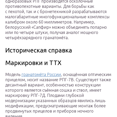
одноразовых РПГ производятся осколочные
противопехотные варианты. Для борьбы как
с пехотой, так и с бронетехникой разрабатываются
малогабаритные многофункциональные комплексы
калибром около 60 миллиметров. Например,
белорусский «Сапфир» можно объединять попарно
или по четыре штуки, получая аналог мощного
четырёхзарядного гранатомёта.
Историческая справка
Маркировки и ТТХ
Модель
гранатомёта России
, оснащённая оптическим
прицелом, носит название РПГ-7В. Существует также
десантный вариант, особенностью конструкции
которого является съёмная сошка и ствол, имеет
маркировку РПГ-7Д. Плодами глубокой
модернизации указанных образцов явились лишь
модификации, предусматривающие монтаж более
продвинутых прицелов и приборов ночного
видения.