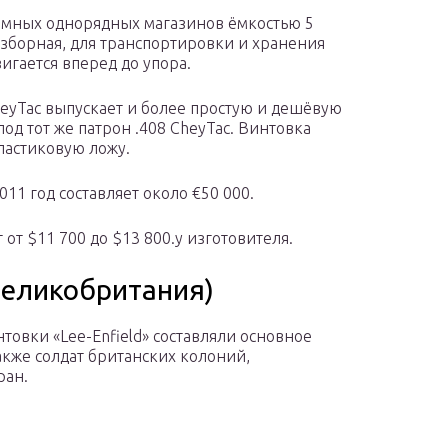
ёмных однорядных магазинов ёмкостью 5
азборная, для транспортировки и хранения
игается вперед до упора.
eyTac выпускает и более простую и дешёвую
од тот же патрон .408 CheyTac. Винтовка
ластиковую ложу.
11 год составляет около €50 000.
 от $11 700 до $13 800.у изготовителя.
(Великобритания)
овки «Lee-Enfield» составляли основное
акже солдат британских колоний,
ран.