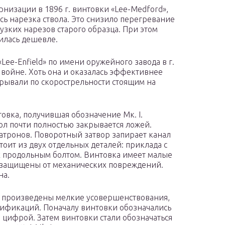
рнизации в 1896 г. винтовки «Lee-Medford»,
сь нарезка ствола. Это снизило перегревание
узких нарезов старого образца. При этом
илась дешевле.
ee-Enfield» по имени оружейного завода в г.
 войне. Хоть она и оказалась эффективнее
грывали по скорострельности стоящим на
товка, получившая обозначение Мк. I.
л почти полностью закрывается ложей.
атронов. Поворотный затвор запирает канал
тоит из двух отдельных деталей: приклада с
х продольным болтом. Винтовка имеет малые
о защищены от механических повреждений.
на.
ли произведены мелкие усовершенствования,
одификаций. Поначалу винтовки обозначались
 цифрой. Затем винтовки стали обозначаться