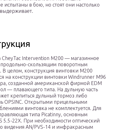
 испытаны в бою, но стоят они настолько
 выдерживает.
трукция
 CheyTac Intervention M200 — магазинное
 продольно-скользящим поворотным
. В целом, конструкция винтовки М200
ся на конструкции винтовки Windrunner M96
бра, созданной американской фирмой EDM
вол — плавающего типа. На дульную часть
ожет крепиться дульный тормоз либо
ль OPSINC. Открытыми прицельными
блениями винтовка не комплектуется. Для
правляющая типа Picatinny, основным
XS 5.5-22X. При необходимости оптический
го видения AN/PVS-14 и инфракрасным