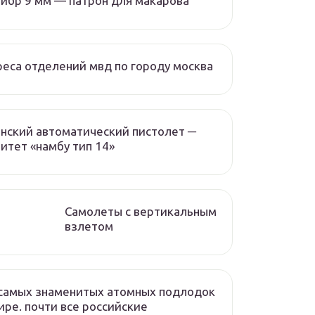
ибр 9 мм — патрон для макарова
еса отделений мвд по городу москва
нский автоматический пистолет ─
итет «намбу тип 14»
Самолеты с вертикальным
взлетом
самых знаменитых атомных подлодок
ире. почти все российские