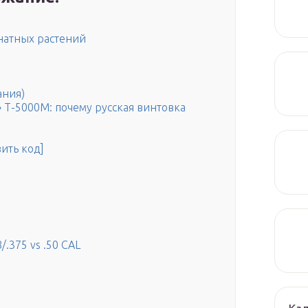
натных растений
ания)
» Т-5000М: почему русская винтовка
ить код]
n
n
.375 vs .50 CAL