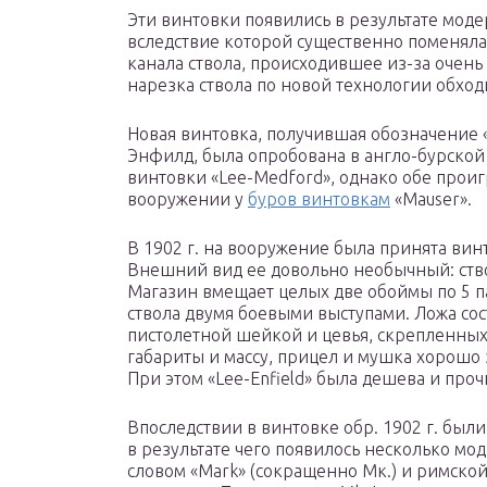
Эти винтовки появились в результате моде
вследствие которой существенно поменяла
канала ствола, происходившее из-за очень 
нарезка ствола по новой технологии обход
Новая винтовка, получившая обозначение «L
Энфилд, была опробована в англо-бурской
винтовки «Lee-Medford», однако обе прои
вооружении у
буров винтовкам
«Mauser».
В 1902 г. на вооружение была принята вин
Внешний вид ее довольно необычный: ство
Магазин вмещает целых две обоймы по 5 п
ствола двумя боевыми выступами. Ложа сос
пистолетной шейкой и цевья, скрепленны
габариты и массу, прицел и мушка хорош
При этом «Lee-Enfield» была дешева и проч
Впоследствии в винтовке обр. 1902 г. бы
в результате чего появилось несколько м
словом «Mark» (сокращенно Мк.) и римской