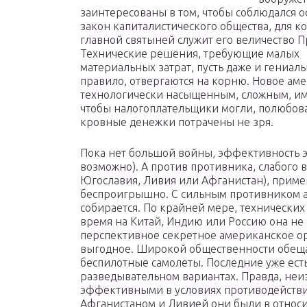
заинтересованы в том, чтобы соблюдался 
закон капиталистического общества, для к
главной святыней служит его величество 
Технические решения, требующие малых
материальных затрат, пусть даже и гениаль
правило, отвергаются на корню. Новое ам
технологически насыщенным, сложным, им
чтобы налогоплательщики могли, полюбовав
кровные денежки потрачены не зря.
Пока нет большой войны, эффективность э
возможно). А против противника, слабого 
Югославия, Ливия или Афганистан), приме
беспроигрышно. С сильным противником ар
собирается. По крайней мере, технически
время на Китай, Индию или Россию она не 
перспективное секретное американское ор
выгодное. Широкой общественности обеща
беспилотные самолеты. Последние уже ест
разведывательном вариантах. Правда, неиз
эффективными в условиях противодейств
Афганистаном и Ливией они были в относ