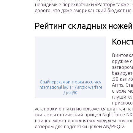
невидимые перехватчики «Раптор» также не
дорого, что даже американский бюджет не
Рейтинг складных ножей
Конс
Винтовка
оружие с
затвором
базирует
.50 кали
Снайперская винтовка accuracy
Arms. Ст
international l96 a1 / arctic warfare
ствола м
/ psg90
глушите
приспосо
установки оптики используется штатная на
считается оптический прицел Nightforce N
прицел может дополняться модулем ночно
лазером для подсветки целей AN/PEQ-2.