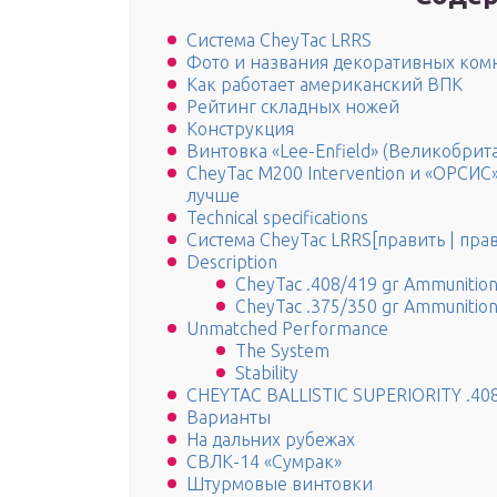
Система CheyTac LRRS
Фото и названия декоративных ком
Как работает американский ВПК
Рейтинг складных ножей
Конструкция
Винтовка «Lee-Enfield» (Великобрит
CheyTac M200 Intervention и «ОРСИС
лучше
Technical specifications
Система CheyTac LRRS[править | прав
Description
CheyTac .408/419 gr Ammunitio
CheyTac .375/350 gr Ammunitio
Unmatched Performance
The System
Stability
CHEYTAC BALLISTIC SUPERIORITY .408/
Варианты
На дальних рубежах
СВЛК-14 «Сумрак»
Штурмовые винтовки