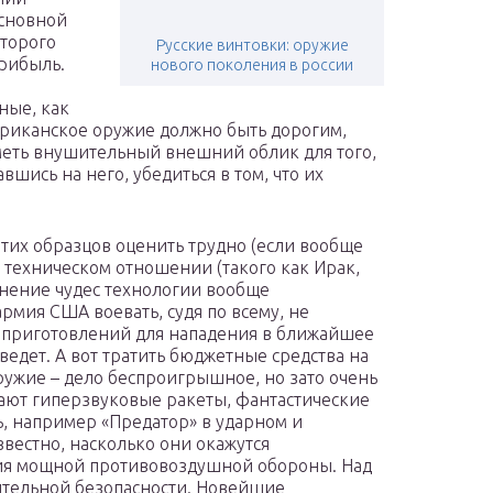
основной
оторого
Русские винтовки: оружие
Прибыль.
нового поколения в россии
ные, как
ериканское оружие должно быть дорогим,
еть внушительный внешний облик для того,
шись на него, убедиться в том, что их
тих образцов оценить трудно (если вообще
в техническом отношении (такого как Ирак,
нение чудес технологии вообще
мия США воевать, судя по всему, не
х приготовлений для нападения в ближайшее
ведет. А вот тратить бюджетные средства на
ужие – дело беспроигрышное, но зато очень
ют гиперзвуковые ракеты, фантастические
ь, например «Предатор» в ударном и
вестно, насколько они окажутся
ия мощной противовоздушной обороны. Над
ительной безопасности. Новейшие