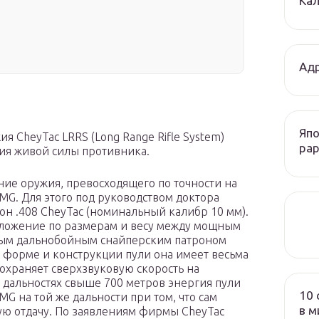
Кал
Адр
Япо
я CheyTac LRRS (Long Range Rifle System)
рар
ия живой силы противника.
ние оружия, превосходящего по точности на
MG. Для этого под руководством доктора
он .408 CheyTac (номинальный калибр 10 мм).
ложение по размерам и весу между мощным
ным дальнобойным снайперским патроном
й форме и конструкции пули она имеет весьма
храняет сверхзвуковую скорость на
 дальностях свыше 700 метров энергия пули
10 
MG на той же дальности при том, что сам
в м
шую отдачу. По заявлениям фирмы CheyTac