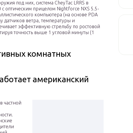
оружия под них, система CheyTac LRRS в
0 с оптическим прицелом Nightforce NXS 5.5-
аллистического компьютера (на основе PDA
му датчиков ветра, температуры и
печивает эффективную стрельбу по ростовой
тируя точность выше 1 угловой минуты (1
тивных комнатных
работает американский
 в частной
ности.
нские
дители
ний