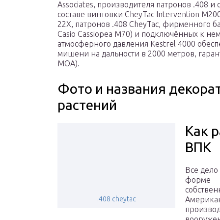
Associates, производителя патронов .408 и 
составе винтовки CheyTac Intervention M20
22X, патронов .408 CheyTac, фирменного б
Casio Cassiopea M70) и подключённых к не
атмосферного давления Kestrel 4000 обес
мишени на дальности в 2000 метров, гаран
МОА).
Фото и названия декора
растений
Как 
ВПК
Все дело
форме
собствен
.408 cheytac
Америка
произво
вооруже