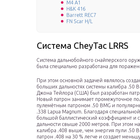
M4 A1
H&K 416
Barrett REC7
FN Scar H/L
Система CheyTac LRRS
Система дальнобойного снайперского оружи
была специально разработана для поражен
При этом основной задачей являлось созда
больших дальностях системы калибра .50 B
Джона Тейлора (США) был разработан патр
Новый патрон занимает промежуточное по
пулемётным патроном .50 BMG и популяр
.338 Lapua Magnum. Благодаря специально
большой баллистический коэффициент и со
дальности свыше 2000 метров. При этом на
калибра .408 выше, чем энергия пули .50 B
патрон .408 на 30 % легче и создает мень